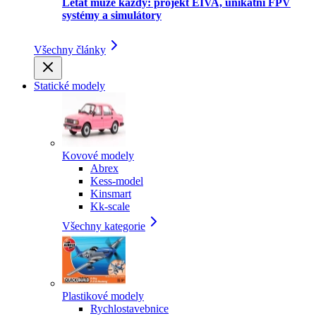
Létat může každý: projekt EIVA, unikátní FPV
systémy a simulátory
Všechny články
Statické modely
Kovové modely
Abrex
Kess-model
Kinsmart
Kk-scale
Všechny kategorie
Plastikové modely
Rychlostavebnice