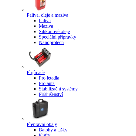
Paliva, oleje a maziva
Paliva
Maziva
Silikonové oleje
Speciální přípravky
Nanoprotech
Přijímače
Pro letadla
Pro auta
Stabilizační systémy
Příslušenství
Přepravní obaly
Batohy a tašky
Kufry