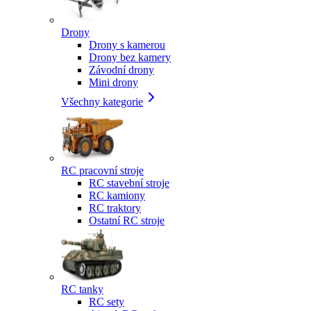
Drony
Drony s kamerou
Drony bez kamery
Závodní drony
Mini drony
Všechny kategorie
RC pracovní stroje
RC stavební stroje
RC kamiony
RC traktory
Ostatní RC stroje
RC tanky
RC sety