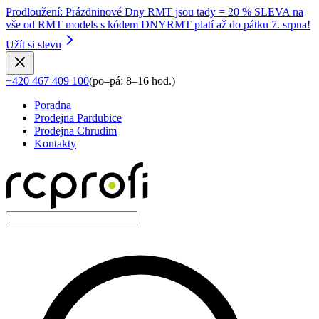
Prodloužení
:
Prázdninové Dny RMT jsou tady = 20 % SLEVA na
vše od RMT models s kódem DNYRMT platí až do pátku 7. srpna!
Užít si slevu
+420 467 409 100
(
po–pá: 8–16 hod.
)
Poradna
Prodejna Pardubice
Prodejna Chrudim
Kontakty