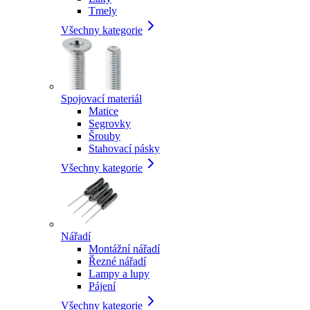
Tmely
Všechny kategorie
Spojovací materiál
Matice
Segrovky
Šrouby
Stahovací pásky
Všechny kategorie
Nářadí
Montážní nářadí
Řezné nářadí
Lampy a lupy
Pájení
Všechny kategorie