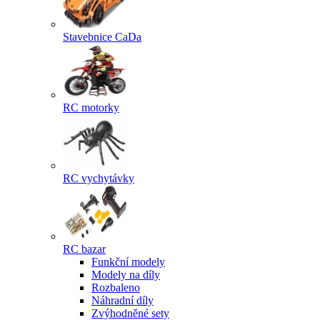
Stavebnice CaDa
RC motorky
RC vychytávky
RC bazar
Funkční modely
Modely na díly
Rozbaleno
Náhradní díly
Zvýhodněné sety