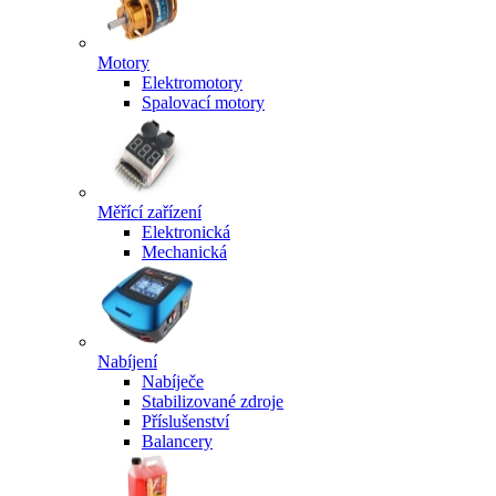
Motory
Elektromotory
Spalovací motory
Měřící zařízení
Elektronická
Mechanická
Nabíjení
Nabíječe
Stabilizované zdroje
Příslušenství
Balancery