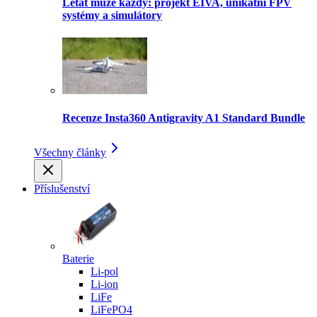
Létat může každý: projekt EIVA, unikátní FPV
systémy a simulátory
Recenze Insta360 Antigravity A1 Standard Bundle
Všechny články
Příslušenství
Baterie
Li-pol
Li-ion
LiFe
LiFePO4