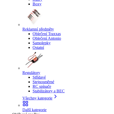
Boxy
Reklamní předměty
Oblečení Traxxas
Oblečení Antonio
Samolepky
Ostatní
Regulátory
Střídavé
Stejnosměrné
RC spínače
Stabilizátory a BEC
Všechny kategorie
Další kategorie