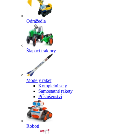
Odrážedla
Šlapací traktory
Modely raket
Kompletní sety
Samostatné rakety
Příslušenství
Roboti