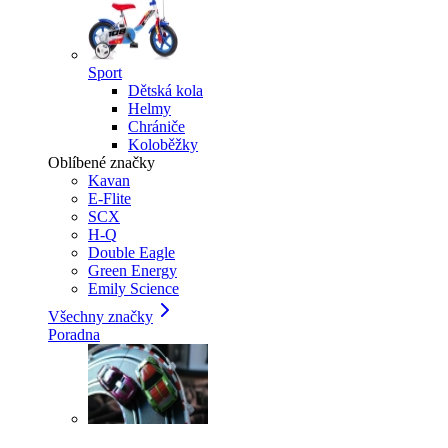
Sport
Dětská kola
Helmy
Chrániče
Koloběžky
Oblíbené značky
Kavan
E-Flite
SCX
H-Q
Double Eagle
Green Energy
Emily Science
Všechny značky
Poradna