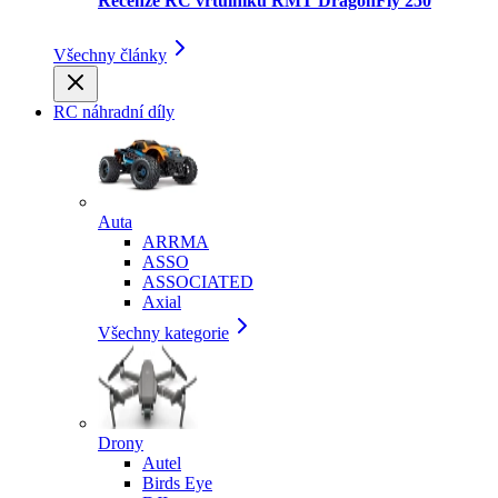
Recenze RC vrtulníku RMT DragonFly 250
Všechny články
RC náhradní díly
Auta
ARRMA
ASSO
ASSOCIATED
Axial
Všechny kategorie
Drony
Autel
Birds Eye