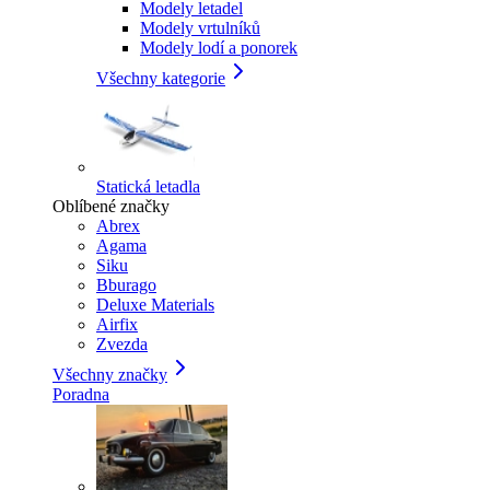
Modely letadel
Modely vrtulníků
Modely lodí a ponorek
Všechny kategorie
Statická letadla
Oblíbené značky
Abrex
Agama
Siku
Bburago
Deluxe Materials
Airfix
Zvezda
Všechny značky
Poradna