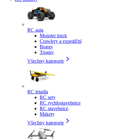
RC auta
Monster truck
Crawlery a expediční
Buggy
Truggy
Všechny kategorie
RC letadla
RC sety
RC rychlostavebnice
RC stavebnice
Makety
Všechny kategorie