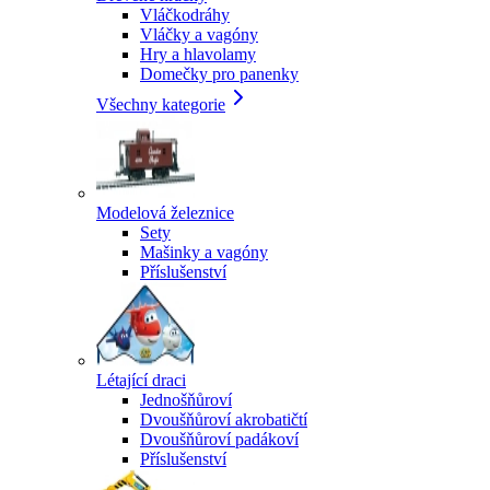
Vláčkodráhy
Vláčky a vagóny
Hry a hlavolamy
Domečky pro panenky
Všechny kategorie
Modelová železnice
Sety
Mašinky a vagóny
Příslušenství
Létající draci
Jednošňůroví
Dvoušňůroví akrobatičtí
Dvoušňůroví padákoví
Příslušenství