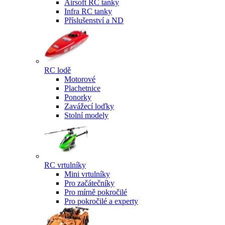
Airsoft RC tanky
Infra RC tanky
Příslušenství a ND
RC lodě
Motorové
Plachetnice
Ponorky
Zavážecí loďky
Stolní modely
RC vrtulníky
Mini vrtulníky
Pro začátečníky
Pro mírně pokročilé
Pro pokročilé a experty