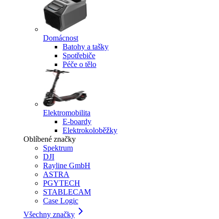
Domácnost
Batohy a tašky
Spotřebiče
Péče o tělo
Elektromobilita
E-boardy
Elektrokoloběžky
Oblíbené značky
Spektrum
DJI
Rayline GmbH
ASTRA
PGYTECH
STABLECAM
Case Logic
Všechny značky