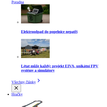
Poradna
Elektroodpad do popelnice nepatří
Létat může každý: projekt EIVA, unikátní FPV
systémy a simulátory
Všechny články
Hračky