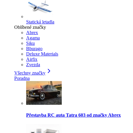
Statická letadla
Oblíbené značky
Abrex
Agama
Siku
Bburago
Deluxe Materials
Airfix
Zvezda
Všechny značky
Poradna
Přestavba RC auta Tatra 603 od značky Abrex