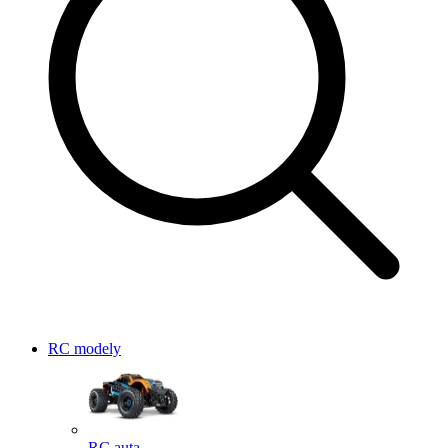
RC modely
RC auta