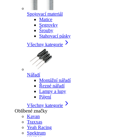
Spojovací materiál
Matice
Segrovky
Šrouby
Stahovací pásky
Všechny kategorie
Nářadí
Montážní nářadí
Řezné nářadí
Lampy a lupy
Pájení
Všechny kategorie
Oblíbené značky
Kavan
Traxxas
Yeah Racing
Spektrum