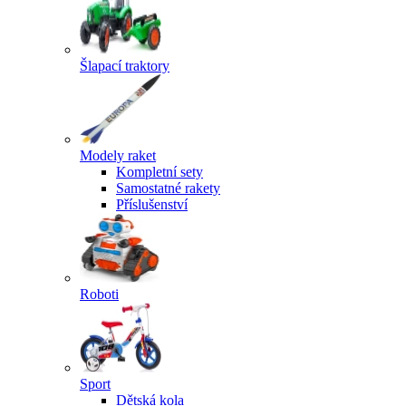
Šlapací traktory
Modely raket
Kompletní sety
Samostatné rakety
Příslušenství
Roboti
Sport
Dětská kola