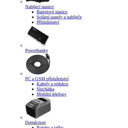
Nabíjecí stanice
Bateriové stanice
Solární panely a nabíječe
Příslušenství
Powerbanky
PC a GSM příslušenství
Kabely a redukce
Sluchátka
Mobilní telefony
Domácnost
Batohy a tašky