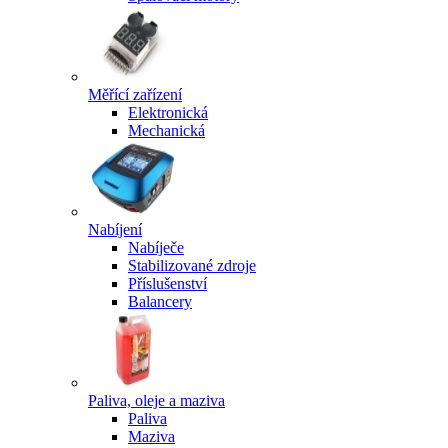
Měřící zařízení
Elektronická
Mechanická
Nabíjení
Nabíječe
Stabilizované zdroje
Příslušenství
Balancery
Paliva, oleje a maziva
Paliva
Maziva