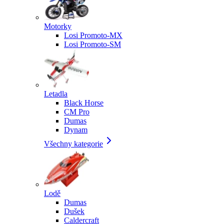
Motorky
Losi Promoto-MX
Losi Promoto-SM
Letadla
Black Horse
CM Pro
Dumas
Dynam
Všechny kategorie
Lodě
Dumas
Dušek
Caldercraft