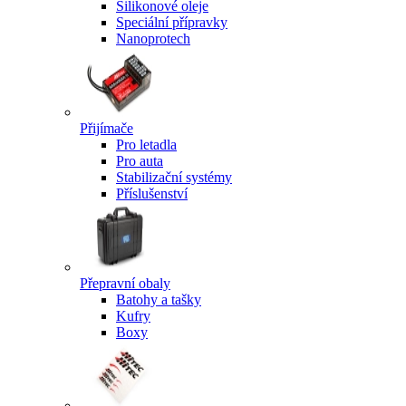
Silikonové oleje
Speciální přípravky
Nanoprotech
Přijímače
Pro letadla
Pro auta
Stabilizační systémy
Příslušenství
Přepravní obaly
Batohy a tašky
Kufry
Boxy