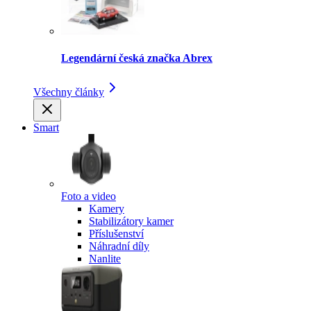
Legendární česká značka Abrex
Všechny články
Smart
Foto a video
Kamery
Stabilizátory kamer
Příslušenství
Náhradní díly
Nanlite