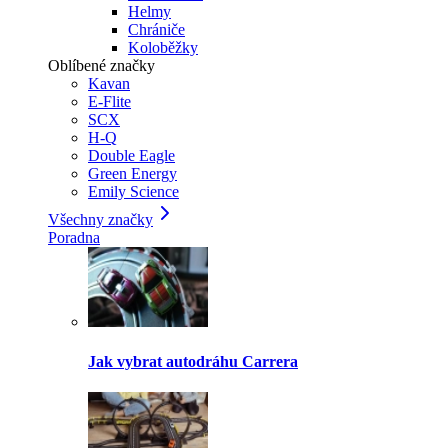
Helmy
Chrániče
Koloběžky
Oblíbené značky
Kavan
E-Flite
SCX
H-Q
Double Eagle
Green Energy
Emily Science
Všechny značky
Poradna
Jak vybrat autodráhu Carrera