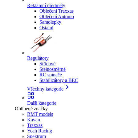
Reklamní předměty
Oblečení Traxxas
Oblečení Antonio
Samolepky
Ostatní
Regulátory
Střídavé
Stejnosměrné
RC spínače
Stabilizátory a BEC
Všechny kategorie
Další kategorie
Oblíbené značky
RMT models
Kavan
Traxxas
Yeah Racing
Spektrum