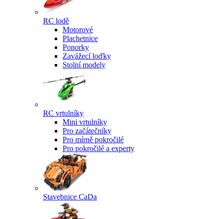
RC lodě
Motorové
Plachetnice
Ponorky
Zavážecí loďky
Stolní modely
RC vrtulníky
Mini vrtulníky
Pro začátečníky
Pro mírně pokročilé
Pro pokročilé a experty
Stavebnice CaDa