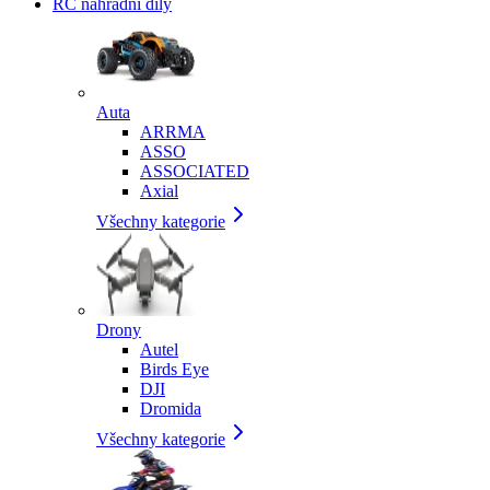
RC náhradní díly
Auta
ARRMA
ASSO
ASSOCIATED
Axial
Všechny kategorie
Drony
Autel
Birds Eye
DJI
Dromida
Všechny kategorie