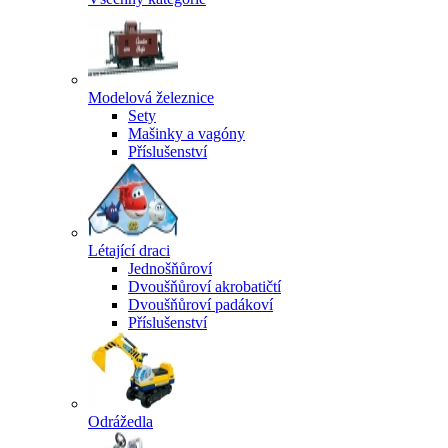
Modelová železnice
Sety
Mašinky a vagóny
Příslušenství
Létající draci
Jednošňůroví
Dvoušňůroví akrobatičtí
Dvoušňůroví padákoví
Příslušenství
Odrážedla