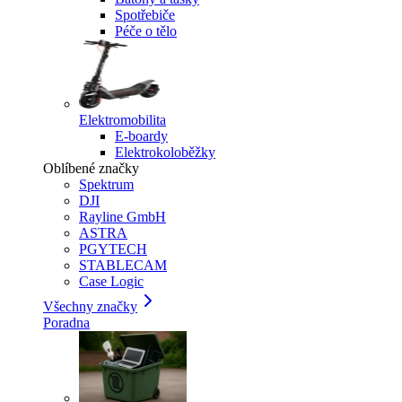
Spotřebiče
Péče o tělo
Elektromobilita
E-boardy
Elektrokoloběžky
Oblíbené značky
Spektrum
DJI
Rayline GmbH
ASTRA
PGYTECH
STABLECAM
Case Logic
Všechny značky
Poradna