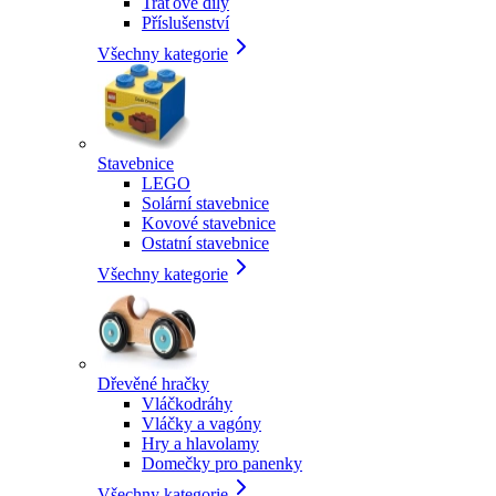
Traťové díly
Příslušenství
Všechny kategorie
Stavebnice
LEGO
Solární stavebnice
Kovové stavebnice
Ostatní stavebnice
Všechny kategorie
Dřevěné hračky
Vláčkodráhy
Vláčky a vagóny
Hry a hlavolamy
Domečky pro panenky
Všechny kategorie