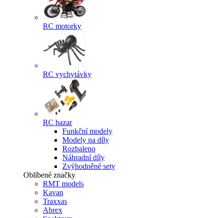
RC motorky
RC vychytávky
RC bazar
Funkční modely
Modely na díly
Rozbaleno
Náhradní díly
Zvýhodněné sety
Oblíbené značky
RMT models
Kavan
Traxxas
Abrex