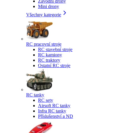
Závodní drony
Mini drony
Všechny kategorie
RC pracovní stroje
RC stavební stroje
RC kamiony
RC traktory
Ostatní RC stroje
RC tanky
RC sety
Airsoft RC tanky
Infra RC tanky
Příslušenství a ND