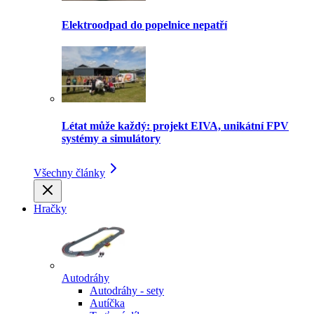
Elektroodpad do popelnice nepatří
Létat může každý: projekt EIVA, unikátní FPV
systémy a simulátory
Všechny články
Hračky
Autodráhy
Autodráhy - sety
Autíčka