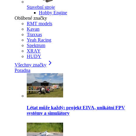
Stavební stroje
Hobby Engine
Oblíbené značky
RMT models
Kavan
Traxxas
Yeah Racing
Spektrum
XRAY
HUDY
Všechny značky
Poradna
Létat může každý: projekt EIVA, unikátní FPV
systémy a simulátory