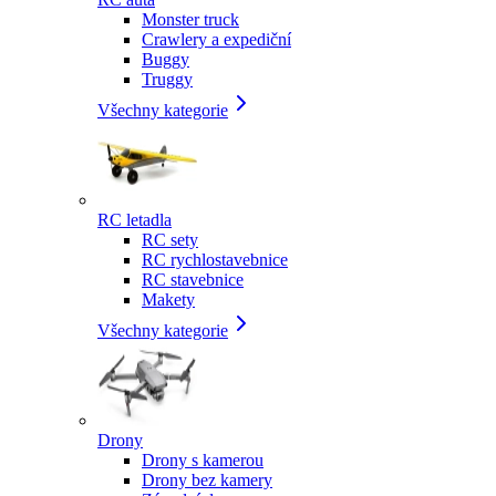
Monster truck
Crawlery a expediční
Buggy
Truggy
Všechny kategorie
RC letadla
RC sety
RC rychlostavebnice
RC stavebnice
Makety
Všechny kategorie
Drony
Drony s kamerou
Drony bez kamery