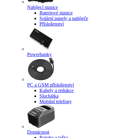
Nabíjecí stanice
Bateriové stanice
Solární panely a nabíječe
Příslušenství
Powerbanky
PC a GSM příslušenství
Kabely a redukce
Sluchátka
Mobilní telefony
Domácnost
Batohy a tašky