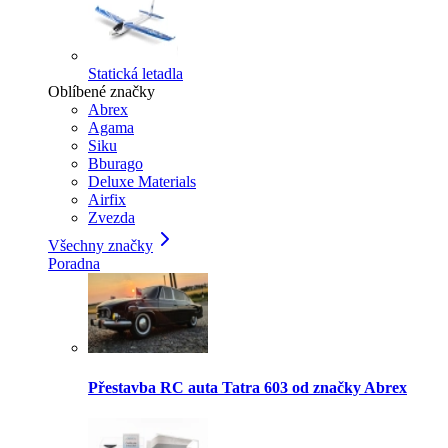
Statická letadla
Oblíbené značky
Abrex
Agama
Siku
Bburago
Deluxe Materials
Airfix
Zvezda
Všechny značky
Poradna
Přestavba RC auta Tatra 603 od značky Abrex