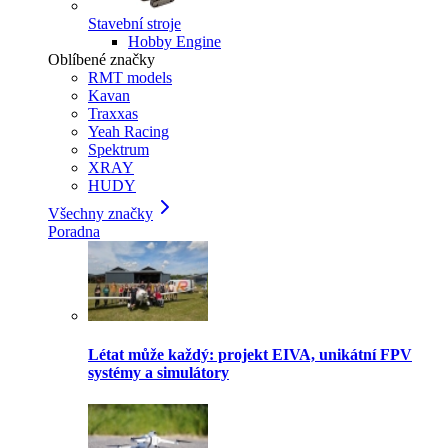
Stavební stroje
Hobby Engine
Oblíbené značky
RMT models
Kavan
Traxxas
Yeah Racing
Spektrum
XRAY
HUDY
Všechny značky
Poradna
Létat může každý: projekt EIVA, unikátní FPV
systémy a simulátory