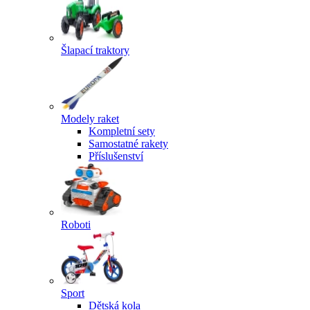
Šlapací traktory
Modely raket
Kompletní sety
Samostatné rakety
Příslušenství
Roboti
Sport
Dětská kola