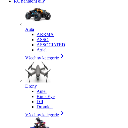
RC náhradní díly
Auta
ARRMA
ASSO
ASSOCIATED
Axial
Všechny kategorie
Drony
Autel
Birds Eye
DJI
Dromida
Všechny kategorie