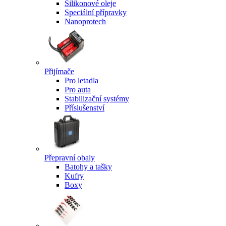
Silikonové oleje
Speciální přípravky
Nanoprotech
Přijímače
Pro letadla
Pro auta
Stabilizační systémy
Příslušenství
Přepravní obaly
Batohy a tašky
Kufry
Boxy