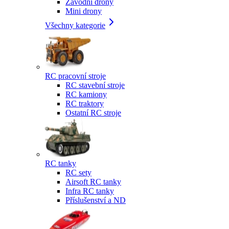
Závodní drony
Mini drony
Všechny kategorie
RC pracovní stroje
RC stavební stroje
RC kamiony
RC traktory
Ostatní RC stroje
RC tanky
RC sety
Airsoft RC tanky
Infra RC tanky
Příslušenství a ND