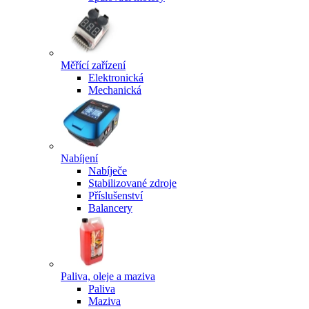
Měřící zařízení
Elektronická
Mechanická
Nabíjení
Nabíječe
Stabilizované zdroje
Příslušenství
Balancery
Paliva, oleje a maziva
Paliva
Maziva