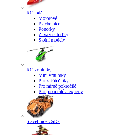
RC lodě
Motorové
Plachetnice
Ponorky
Zavážecí loďky
Stolní modely
RC vrtulníky
Mini vrtulníky
Pro začátečníky
Pro mírně pokročilé
Pro pokročilé a experty
Stavebnice CaDa