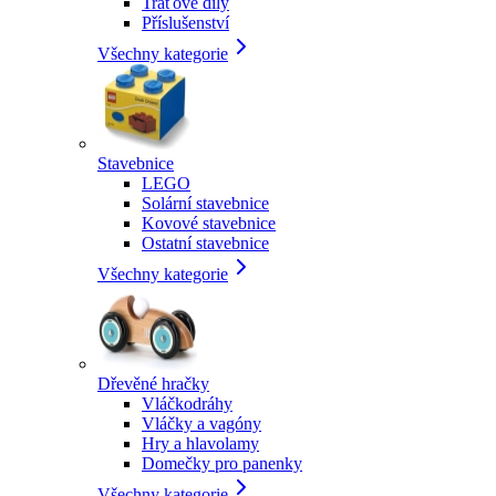
Traťové díly
Příslušenství
Všechny kategorie
Stavebnice
LEGO
Solární stavebnice
Kovové stavebnice
Ostatní stavebnice
Všechny kategorie
Dřevěné hračky
Vláčkodráhy
Vláčky a vagóny
Hry a hlavolamy
Domečky pro panenky
Všechny kategorie