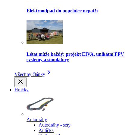
Elektroodpad do popelnice nepatří
Létat může každý: projekt EIVA, unikátní FPV
systémy a simulátory
Všechny články
Hračky
Autodráhy
Autodráhy - sety
Autíčka