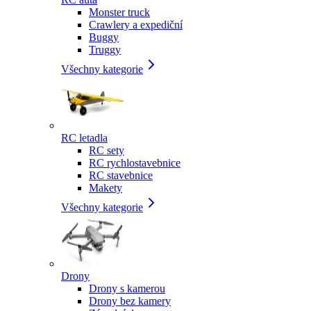
Monster truck
Crawlery a expediční
Buggy
Truggy
Všechny kategorie
RC letadla
RC sety
RC rychlostavebnice
RC stavebnice
Makety
Všechny kategorie
Drony
Drony s kamerou
Drony bez kamery