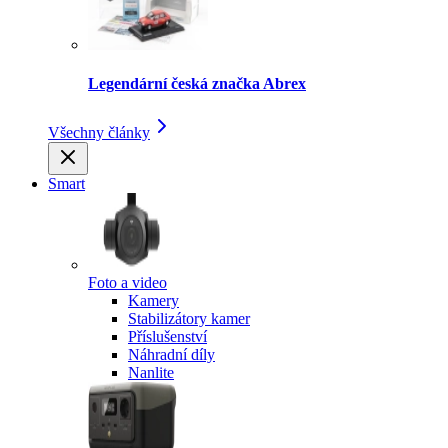
Legendární česká značka Abrex
Všechny články
Smart
Foto a video
Kamery
Stabilizátory kamer
Příslušenství
Náhradní díly
Nanlite