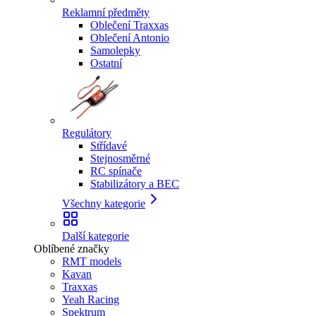
Reklamní předměty
Oblečení Traxxas
Oblečení Antonio
Samolepky
Ostatní
Regulátory
Střídavé
Stejnosměrné
RC spínače
Stabilizátory a BEC
Všechny kategorie
Další kategorie
Oblíbené značky
RMT models
Kavan
Traxxas
Yeah Racing
Spektrum