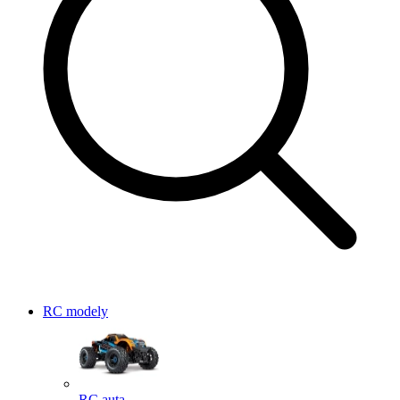
RC modely
RC auta