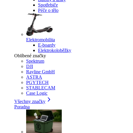
Spotřebiče
Péče o tělo
Elektromobilita
E-boardy
Elektrokoloběžky
Oblíbené značky
Spektrum
DJI
Rayline GmbH
ASTRA
PGYTECH
STABLECAM
Case Logic
Všechny značky
Poradna