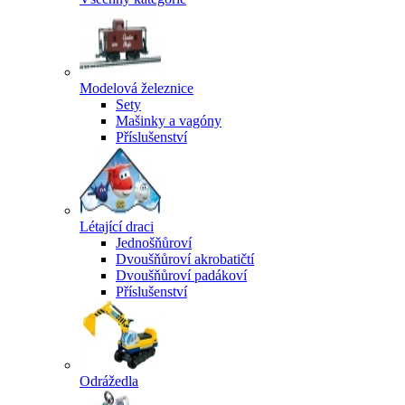
Modelová železnice
Sety
Mašinky a vagóny
Příslušenství
Létající draci
Jednošňůroví
Dvoušňůroví akrobatičtí
Dvoušňůroví padákoví
Příslušenství
Odrážedla