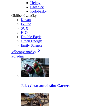
Helmy
Chrániče
Koloběžky
Oblíbené značky
Kavan
E-Flite
SCX
H-Q
Double Eagle
Green Energy
Emily Science
Všechny značky
Poradna
Jak vybrat autodráhu Carrera