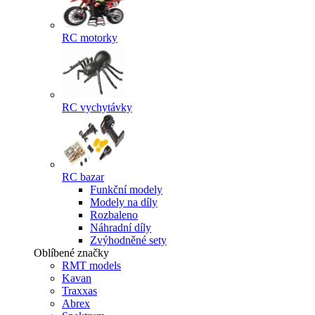
RC motorky
RC vychytávky
RC bazar
Funkční modely
Modely na díly
Rozbaleno
Náhradní díly
Zvýhodněné sety
Oblíbené značky
RMT models
Kavan
Traxxas
Abrex