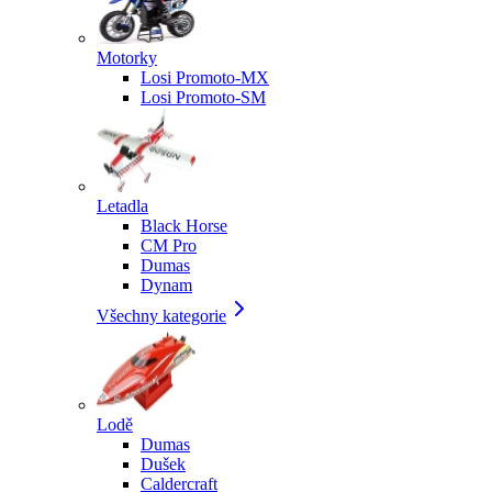
Motorky
Losi Promoto-MX
Losi Promoto-SM
Letadla
Black Horse
CM Pro
Dumas
Dynam
Všechny kategorie
Lodě
Dumas
Dušek
Caldercraft