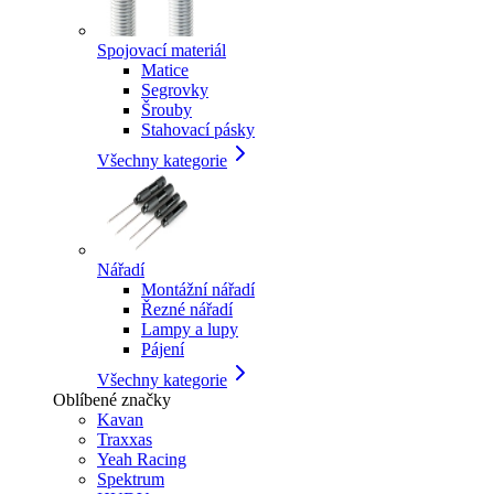
Spojovací materiál
Matice
Segrovky
Šrouby
Stahovací pásky
Všechny kategorie
Nářadí
Montážní nářadí
Řezné nářadí
Lampy a lupy
Pájení
Všechny kategorie
Oblíbené značky
Kavan
Traxxas
Yeah Racing
Spektrum