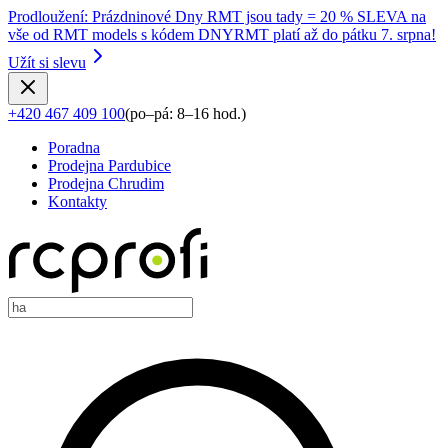
Prodloužení
:
Prázdninové Dny RMT jsou tady = 20 % SLEVA na
vše od RMT models s kódem DNYRMT platí až do pátku 7. srpna!
Užít si slevu
+420 467 409 100
(
po–pá: 8–16 hod.
)
Poradna
Prodejna Pardubice
Prodejna Chrudim
Kontakty