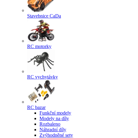
Stavebnice CaDa
RC motorky
RC vychytávky
RC bazar
Funkční modely
Modely na díly
Rozbaleno
Náhradní díly
Zvýhodněné sety