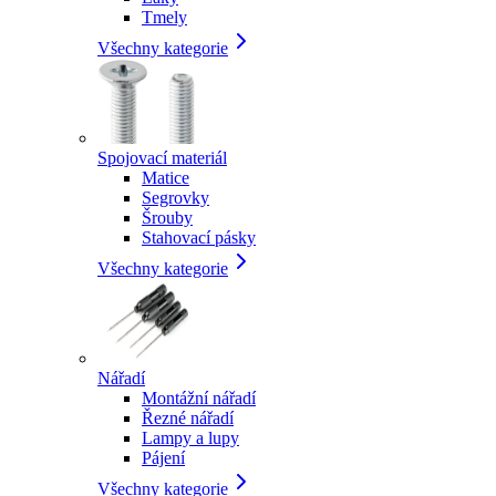
Tmely
Všechny kategorie
Spojovací materiál
Matice
Segrovky
Šrouby
Stahovací pásky
Všechny kategorie
Nářadí
Montážní nářadí
Řezné nářadí
Lampy a lupy
Pájení
Všechny kategorie