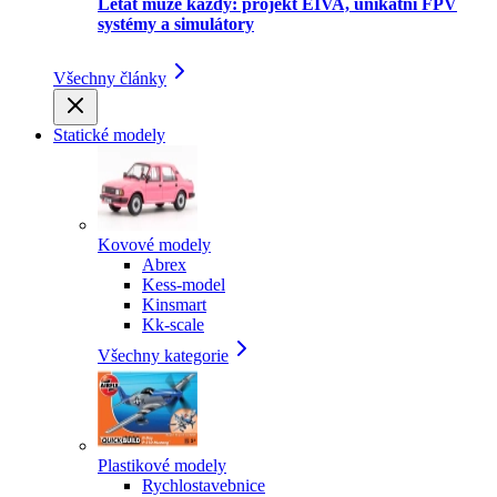
Létat může každý: projekt EIVA, unikátní FPV
systémy a simulátory
Všechny články
Statické modely
Kovové modely
Abrex
Kess-model
Kinsmart
Kk-scale
Všechny kategorie
Plastikové modely
Rychlostavebnice