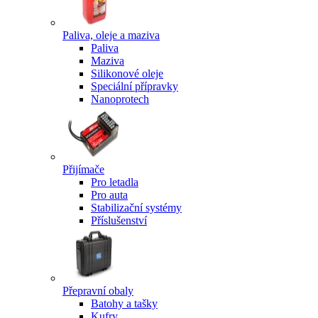
Paliva, oleje a maziva
Paliva
Maziva
Silikonové oleje
Speciální přípravky
Nanoprotech
Přijímače
Pro letadla
Pro auta
Stabilizační systémy
Příslušenství
Přepravní obaly
Batohy a tašky
Kufry