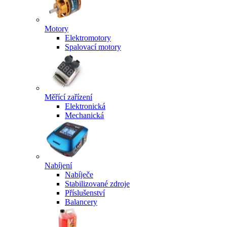
Motory
Elektromotory
Spalovací motory
Měřící zařízení
Elektronická
Mechanická
Nabíjení
Nabíječe
Stabilizované zdroje
Příslušenství
Balancery