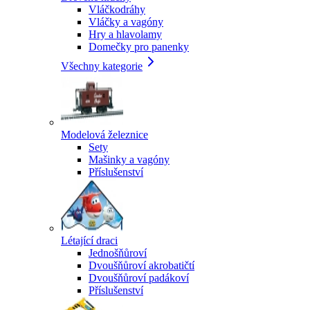
Vláčkodráhy
Vláčky a vagóny
Hry a hlavolamy
Domečky pro panenky
Všechny kategorie
Modelová železnice
Sety
Mašinky a vagóny
Příslušenství
Létající draci
Jednošňůroví
Dvoušňůroví akrobatičtí
Dvoušňůroví padákoví
Příslušenství