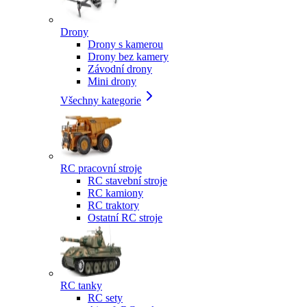
Drony
Drony s kamerou
Drony bez kamery
Závodní drony
Mini drony
Všechny kategorie
RC pracovní stroje
RC stavební stroje
RC kamiony
RC traktory
Ostatní RC stroje
RC tanky
RC sety