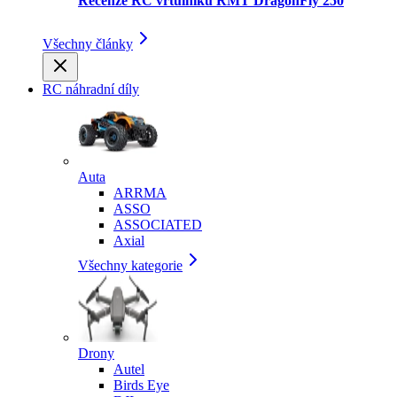
Recenze RC vrtulníku RMT DragonFly 250
Všechny články
RC náhradní díly
Auta
ARRMA
ASSO
ASSOCIATED
Axial
Všechny kategorie
Drony
Autel
Birds Eye