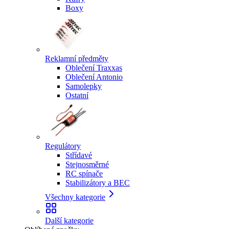
Boxy
Reklamní předměty
Oblečení Traxxas
Oblečení Antonio
Samolepky
Ostatní
Regulátory
Střídavé
Stejnosměrné
RC spínače
Stabilizátory a BEC
Všechny kategorie
Další kategorie