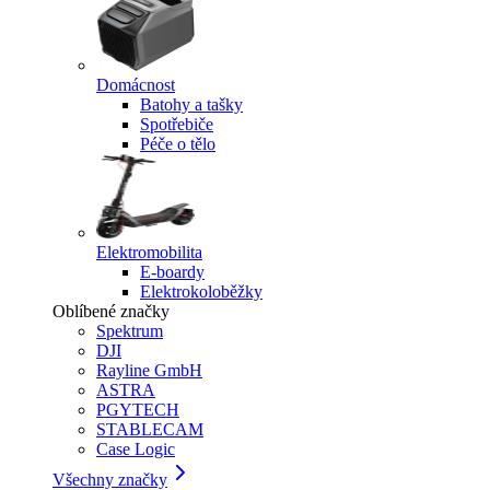
Domácnost
Batohy a tašky
Spotřebiče
Péče o tělo
Elektromobilita
E-boardy
Elektrokoloběžky
Oblíbené značky
Spektrum
DJI
Rayline GmbH
ASTRA
PGYTECH
STABLECAM
Case Logic
Všechny značky