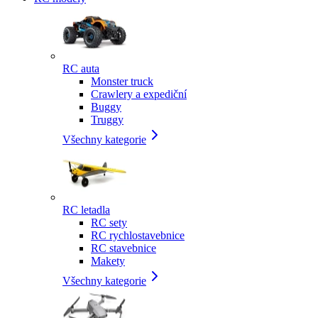
RC auta
Monster truck
Crawlery a expediční
Buggy
Truggy
Všechny kategorie
RC letadla
RC sety
RC rychlostavebnice
RC stavebnice
Makety
Všechny kategorie