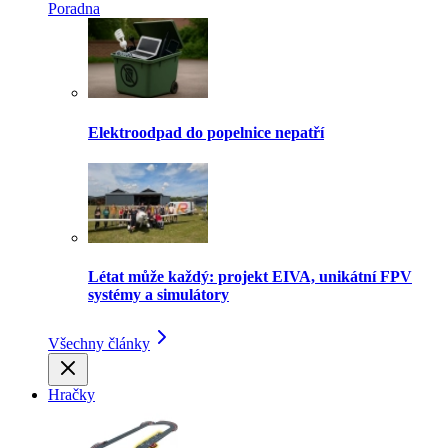
Poradna
Elektroodpad do popelnice nepatří
Létat může každý: projekt EIVA, unikátní FPV
systémy a simulátory
Všechny články
Hračky