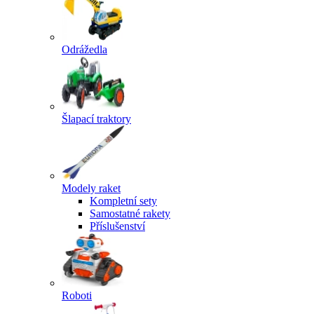
Odrážedla
Šlapací traktory
Modely raket
Kompletní sety
Samostatné rakety
Příslušenství
Roboti