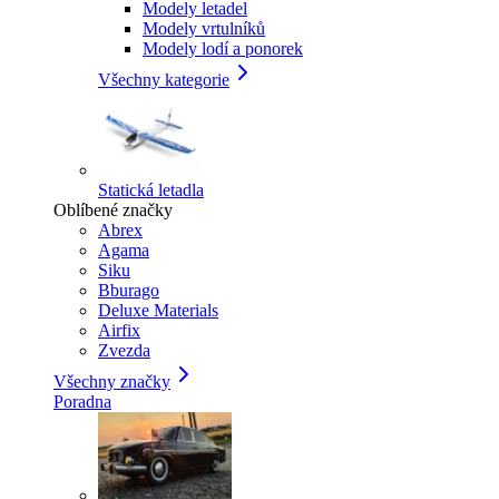
Modely letadel
Modely vrtulníků
Modely lodí a ponorek
Všechny kategorie
Statická letadla
Oblíbené značky
Abrex
Agama
Siku
Bburago
Deluxe Materials
Airfix
Zvezda
Všechny značky
Poradna