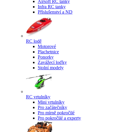
Airsoft RC tanky
Infra RC tanky
Příslušenství a ND
RC lodě
Motorové
Plachetnice
Ponorky
Zavážecí loďky
Stolní modely
RC vrtulníky
Mini vrtulníky
Pro začátečníky
Pro mírně pokročilé
Pro pokročilé a experty