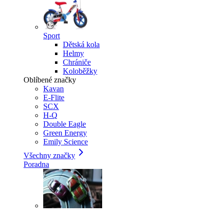
Sport
Dětská kola
Helmy
Chrániče
Koloběžky
Oblíbené značky
Kavan
E-Flite
SCX
H-Q
Double Eagle
Green Energy
Emily Science
Všechny značky
Poradna