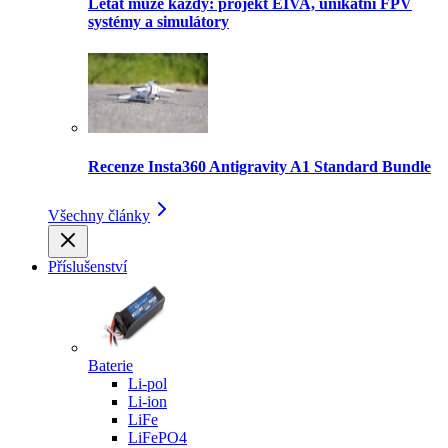
Létat může každý: projekt EIVA, unikátní FPV
systémy a simulátory
Recenze Insta360 Antigravity A1 Standard Bundle
Všechny články
Příslušenství
Baterie
Li-pol
Li-ion
LiFe
LiFePO4