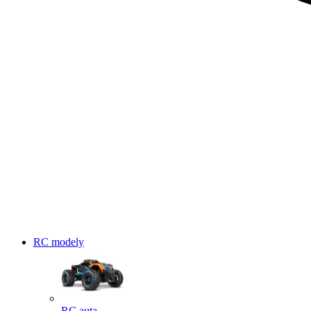
RC modely
RC auta