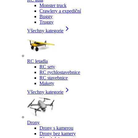
Monster truck
Crawlery a expediční
Buggy
Truggy
Všechny kategorie
RC letadla
RC sety
RC rychlostavebnice
RC stavebnice
Makety
Všechny kategorie
Drony
Drony s kamerou
Drony bez kamery