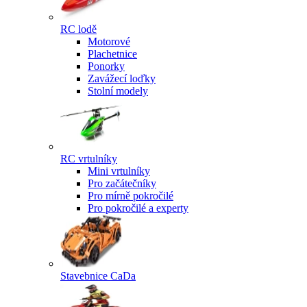
RC lodě
Motorové
Plachetnice
Ponorky
Zavážecí loďky
Stolní modely
RC vrtulníky
Mini vrtulníky
Pro začátečníky
Pro mírně pokročilé
Pro pokročilé a experty
Stavebnice CaDa