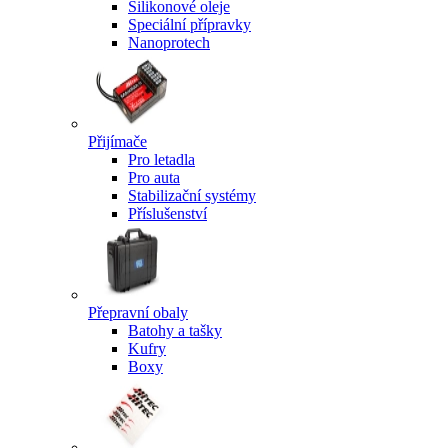
Silikonové oleje
Speciální přípravky
Nanoprotech
Přijímače
Pro letadla
Pro auta
Stabilizační systémy
Příslušenství
Přepravní obaly
Batohy a tašky
Kufry
Boxy