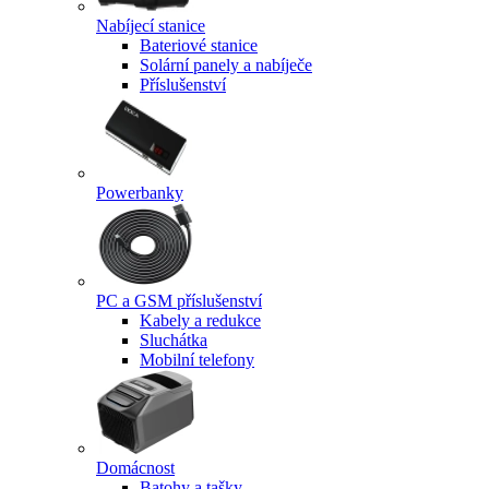
Nabíjecí stanice
Bateriové stanice
Solární panely a nabíječe
Příslušenství
Powerbanky
PC a GSM příslušenství
Kabely a redukce
Sluchátka
Mobilní telefony
Domácnost
Batohy a tašky