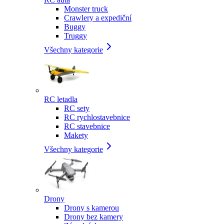
Monster truck
Crawlery a expediční
Buggy
Truggy
Všechny kategorie
RC letadla
RC sety
RC rychlostavebnice
RC stavebnice
Makety
Všechny kategorie
Drony
Drony s kamerou
Drony bez kamery