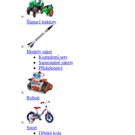
Šlapací traktory
Modely raket
Kompletní sety
Samostatné rakety
Příslušenství
Roboti
Sport
Dětská kola