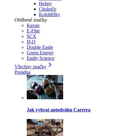
Helmy
Chrániče
Koloběžky
Oblíbené značky
Kavan
E-Flite
SCX
H-Q
Double Eagle
Green Energy
Emily Science
Všechny značky
Poradna
Jak vybrat autodráhu Carrera