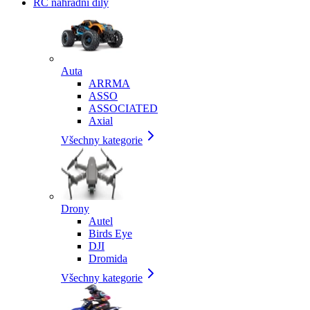
RC náhradní díly
Auta
ARRMA
ASSO
ASSOCIATED
Axial
Všechny kategorie
Drony
Autel
Birds Eye
DJI
Dromida
Všechny kategorie