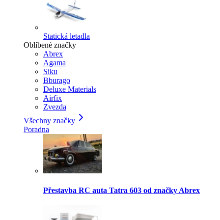
Statická letadla
Oblíbené značky
Abrex
Agama
Siku
Bburago
Deluxe Materials
Airfix
Zvezda
Všechny značky
Poradna
Přestavba RC auta Tatra 603 od značky Abrex