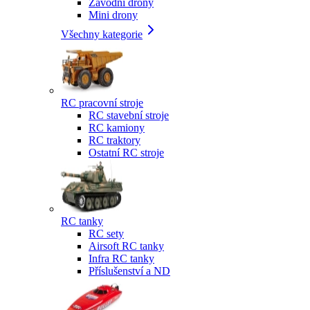
Závodní drony
Mini drony
Všechny kategorie
RC pracovní stroje
RC stavební stroje
RC kamiony
RC traktory
Ostatní RC stroje
RC tanky
RC sety
Airsoft RC tanky
Infra RC tanky
Příslušenství a ND