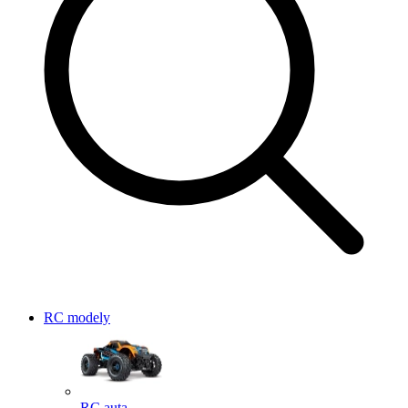
RC modely
RC auta