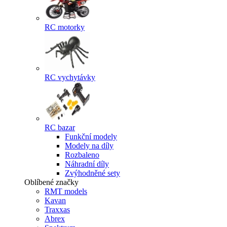
RC motorky
RC vychytávky
RC bazar
Funkční modely
Modely na díly
Rozbaleno
Náhradní díly
Zvýhodněné sety
Oblíbené značky
RMT models
Kavan
Traxxas
Abrex