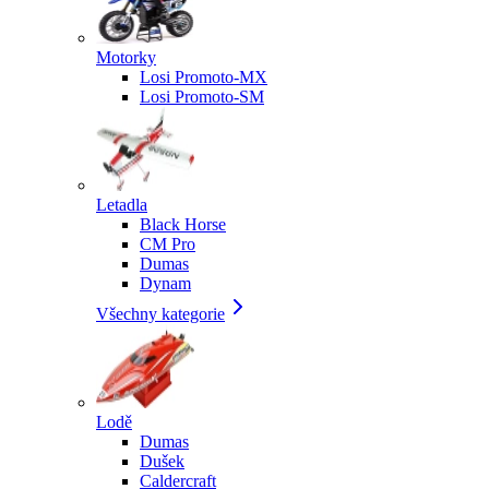
Motorky
Losi Promoto-MX
Losi Promoto-SM
Letadla
Black Horse
CM Pro
Dumas
Dynam
Všechny kategorie
Lodě
Dumas
Dušek
Caldercraft