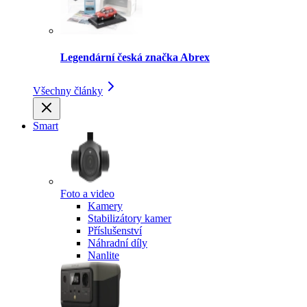
Legendární česká značka Abrex
Všechny články
Smart
Foto a video
Kamery
Stabilizátory kamer
Příslušenství
Náhradní díly
Nanlite