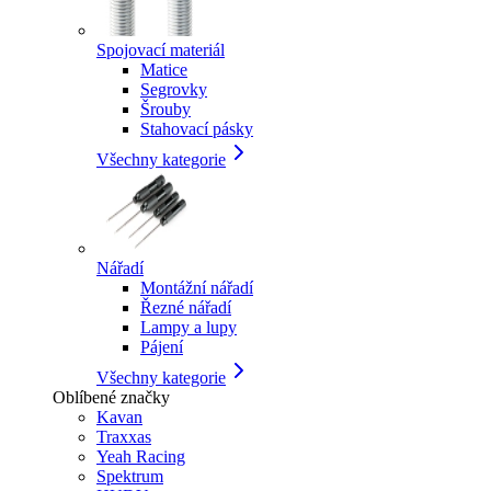
Spojovací materiál
Matice
Segrovky
Šrouby
Stahovací pásky
Všechny kategorie
Nářadí
Montážní nářadí
Řezné nářadí
Lampy a lupy
Pájení
Všechny kategorie
Oblíbené značky
Kavan
Traxxas
Yeah Racing
Spektrum