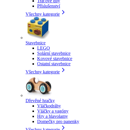
Traťové díly
Příslušenství
Všechny kategorie
Stavebnice
LEGO
Solární stavebnice
Kovové stavebnice
Ostatní stavebnice
Všechny kategorie
Dřevěné hračky
Vláčkodráhy
Vláčky a vagóny
Hry a hlavolamy
Domečky pro panenky
Všechny kategorie