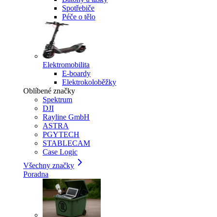
Spotřebiče
Péče o tělo
Elektromobilita
E-boardy
Elektrokoloběžky
Oblíbené značky
Spektrum
DJI
Rayline GmbH
ASTRA
PGYTECH
STABLECAM
Case Logic
Všechny značky
Poradna