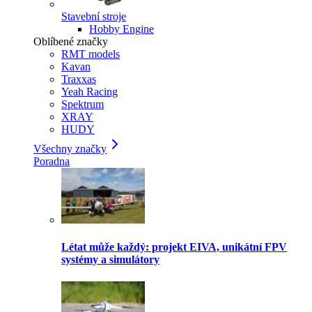
Stavební stroje
Hobby Engine
Oblíbené značky
RMT models
Kavan
Traxxas
Yeah Racing
Spektrum
XRAY
HUDY
Všechny značky
Poradna
Létat může každý: projekt EIVA, unikátní FPV
systémy a simulátory