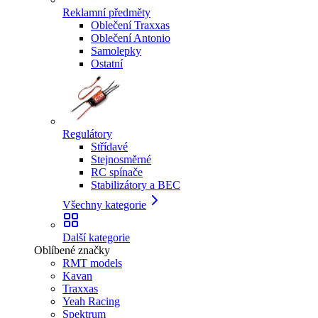
Reklamní předměty
Oblečení Traxxas
Oblečení Antonio
Samolepky
Ostatní
Regulátory
Střídavé
Stejnosměrné
RC spínače
Stabilizátory a BEC
Všechny kategorie
Další kategorie
Oblíbené značky
RMT models
Kavan
Traxxas
Yeah Racing
Spektrum