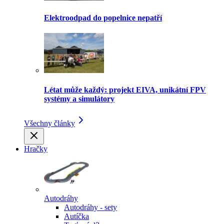
Elektroodpad do popelnice nepatří
Létat může každý: projekt EIVA, unikátní FPV
systémy a simulátory
Všechny články
Hračky
Autodráhy
Autodráhy - sety
Autíčka