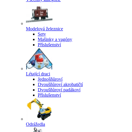
Modelová železnice
Sety
Mašinky a vagóny
Příslušenství
Létající draci
Jednošňůroví
Dvoušňůroví akrobatičtí
Dvoušňůroví padákoví
Příslušenství
Odrážedla