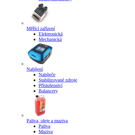
Měřící zařízení
Elektronická
Mechanická
Nabíjení
Nabíječe
Stabilizované zdroje
Příslušenství
Balancery
Paliva, oleje a maziva
Paliva
Maziva