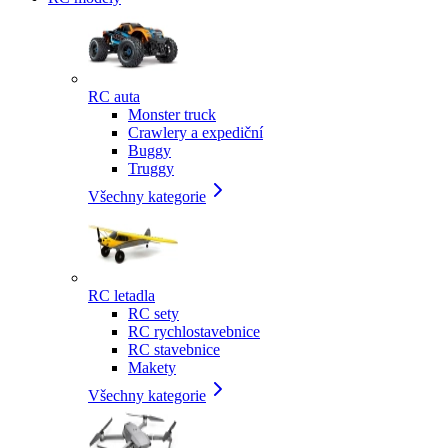
RC auta
Monster truck
Crawlery a expediční
Buggy
Truggy
Všechny kategorie
RC letadla
RC sety
RC rychlostavebnice
RC stavebnice
Makety
Všechny kategorie