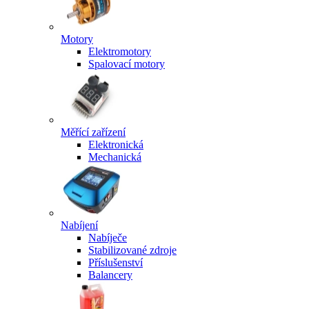
Motory
Elektromotory
Spalovací motory
Měřící zařízení
Elektronická
Mechanická
Nabíjení
Nabíječe
Stabilizované zdroje
Příslušenství
Balancery