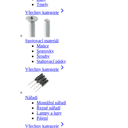
Tmely
Všechny kategorie
Spojovací materiál
Matice
Segrovky
Šrouby
Stahovací pásky
Všechny kategorie
Nářadí
Montážní nářadí
Řezné nářadí
Lampy a lupy
Pájení
Všechny kategorie