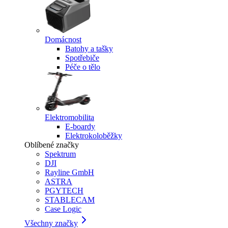
Domácnost
Batohy a tašky
Spotřebiče
Péče o tělo
Elektromobilita
E-boardy
Elektrokoloběžky
Oblíbené značky
Spektrum
DJI
Rayline GmbH
ASTRA
PGYTECH
STABLECAM
Case Logic
Všechny značky