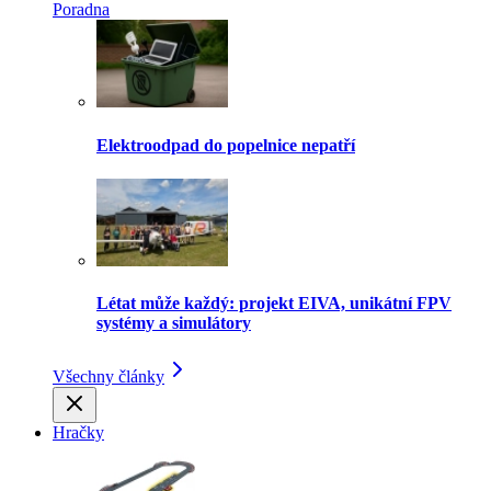
Poradna
Elektroodpad do popelnice nepatří
Létat může každý: projekt EIVA, unikátní FPV
systémy a simulátory
Všechny články
Hračky