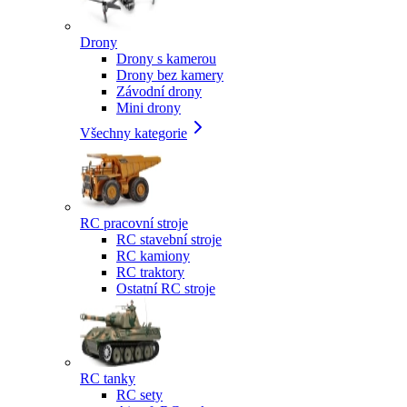
Drony
Drony s kamerou
Drony bez kamery
Závodní drony
Mini drony
Všechny kategorie
RC pracovní stroje
RC stavební stroje
RC kamiony
RC traktory
Ostatní RC stroje
RC tanky
RC sety