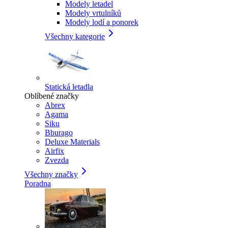
Modely letadel
Modely vrtulníků
Modely lodí a ponorek
Všechny kategorie
Statická letadla
Oblíbené značky
Abrex
Agama
Siku
Bburago
Deluxe Materials
Airfix
Zvezda
Všechny značky
Poradna