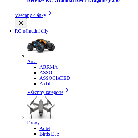
Recenze RC vrtulníku RMT DragonFly 250
Všechny články
RC náhradní díly
Auta
ARRMA
ASSO
ASSOCIATED
Axial
Všechny kategorie
Drony
Autel
Birds Eye