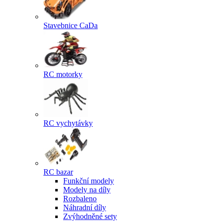
Stavebnice CaDa
RC motorky
RC vychytávky
RC bazar
Funkční modely
Modely na díly
Rozbaleno
Náhradní díly
Zvýhodněné sety