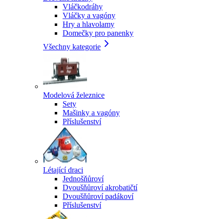
Vláčkodráhy
Vláčky a vagóny
Hry a hlavolamy
Domečky pro panenky
Všechny kategorie
Modelová železnice
Sety
Mašinky a vagóny
Příslušenství
Létající draci
Jednošňůroví
Dvoušňůroví akrobatičtí
Dvoušňůroví padákoví
Příslušenství