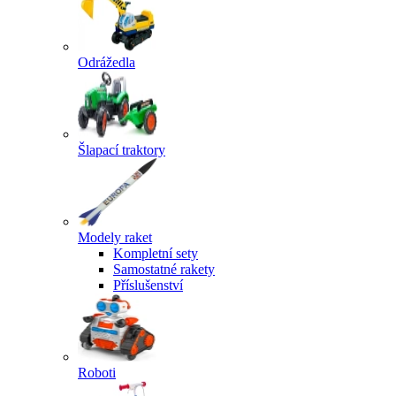
Odrážedla
Šlapací traktory
Modely raket
Kompletní sety
Samostatné rakety
Příslušenství
Roboti