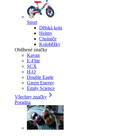
Sport
Dětská kola
Helmy
Chrániče
Koloběžky
Oblíbené značky
Kavan
E-Flite
SCX
H-Q
Double Eagle
Green Energy
Emily Science
Všechny značky
Poradna