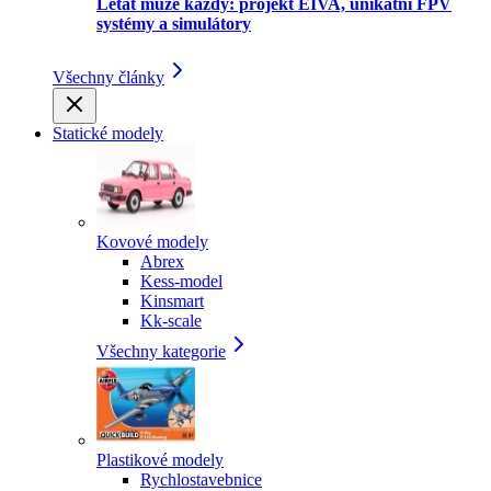
Létat může každý: projekt EIVA, unikátní FPV
systémy a simulátory
Všechny články
Statické modely
Kovové modely
Abrex
Kess-model
Kinsmart
Kk-scale
Všechny kategorie
Plastikové modely
Rychlostavebnice