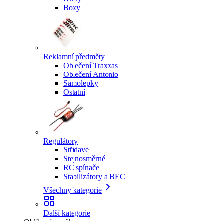
Boxy
Reklamní předměty
Oblečení Traxxas
Oblečení Antonio
Samolepky
Ostatní
Regulátory
Střídavé
Stejnosměrné
RC spínače
Stabilizátory a BEC
Všechny kategorie
Další kategorie