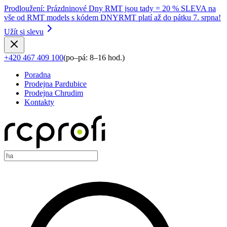
Prodloužení
:
Prázdninové Dny RMT jsou tady = 20 % SLEVA na
vše od RMT models s kódem DNYRMT platí až do pátku 7. srpna!
Užít si slevu
+420 467 409 100
(
po–pá: 8–16 hod.
)
Poradna
Prodejna Pardubice
Prodejna Chrudim
Kontakty