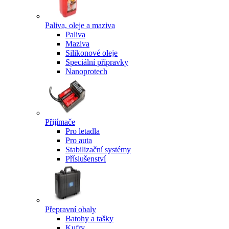
Paliva, oleje a maziva
Paliva
Maziva
Silikonové oleje
Speciální přípravky
Nanoprotech
Přijímače
Pro letadla
Pro auta
Stabilizační systémy
Příslušenství
Přepravní obaly
Batohy a tašky
Kufry