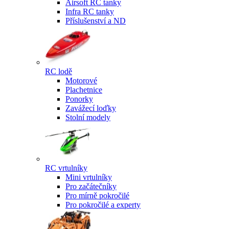
Airsoft RC tanky
Infra RC tanky
Příslušenství a ND
RC lodě
Motorové
Plachetnice
Ponorky
Zavážecí loďky
Stolní modely
RC vrtulníky
Mini vrtulníky
Pro začátečníky
Pro mírně pokročilé
Pro pokročilé a experty