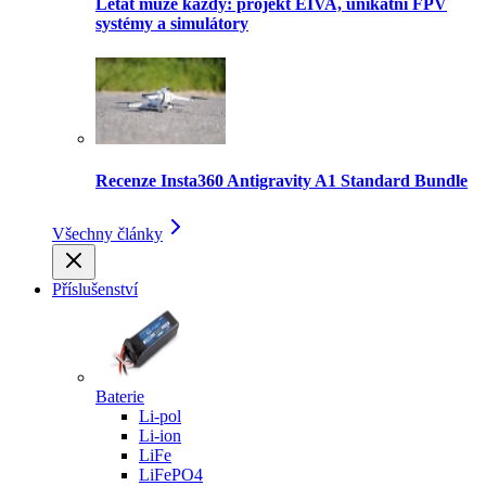
Létat může každý: projekt EIVA, unikátní FPV
systémy a simulátory
Recenze Insta360 Antigravity A1 Standard Bundle
Všechny články
Příslušenství
Baterie
Li-pol
Li-ion
LiFe
LiFePO4