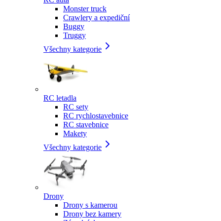
Monster truck
Crawlery a expediční
Buggy
Truggy
Všechny kategorie
RC letadla
RC sety
RC rychlostavebnice
RC stavebnice
Makety
Všechny kategorie
Drony
Drony s kamerou
Drony bez kamery