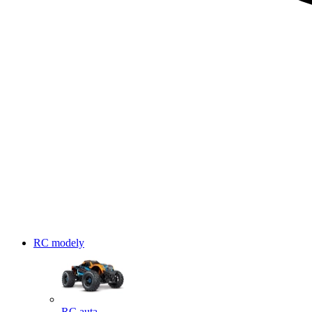
RC modely
RC auta