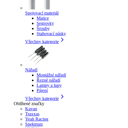
Spojovací materiál
Matice
Segrovky
Šrouby
Stahovací pásky
Všechny kategorie
Nářadí
Montážní nářadí
Řezné nářadí
Lampy a lupy
Pájení
Všechny kategorie
Oblíbené značky
Kavan
Traxxas
Yeah Racing
Spektrum