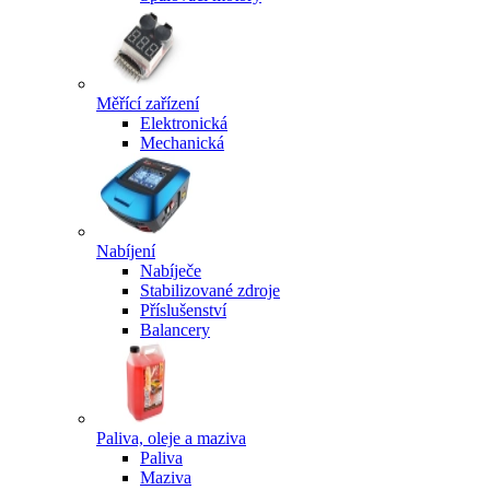
Měřící zařízení
Elektronická
Mechanická
Nabíjení
Nabíječe
Stabilizované zdroje
Příslušenství
Balancery
Paliva, oleje a maziva
Paliva
Maziva