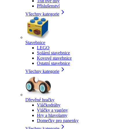
Traťové díly
Příslušenství
Všechny kategorie
Stavebnice
LEGO
Solární stavebnice
Kovové stavebnice
Ostatní stavebnice
Všechny kategorie
Dřevěné hračky
Vláčkodráhy
Vláčky a vagóny
Hry a hlavolamy
Domečky pro panenky
Všechny kategorie