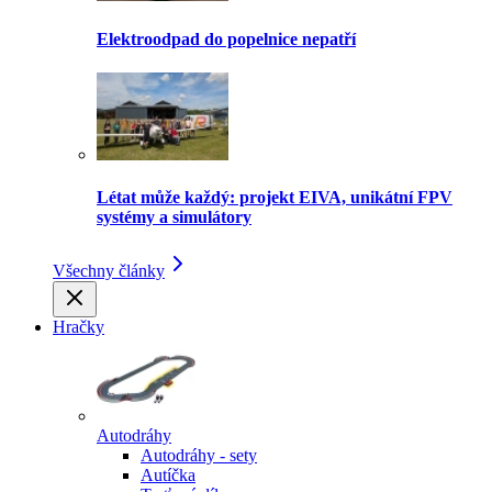
Elektroodpad do popelnice nepatří
Létat může každý: projekt EIVA, unikátní FPV
systémy a simulátory
Všechny články
Hračky
Autodráhy
Autodráhy - sety
Autíčka