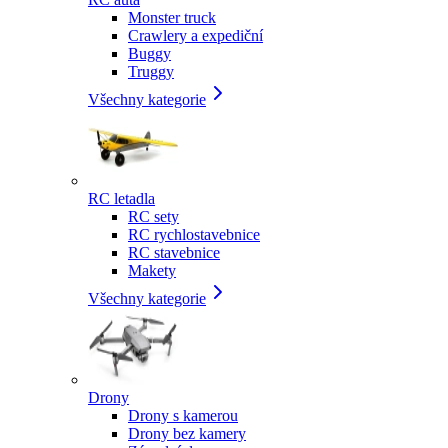
Monster truck
Crawlery a expediční
Buggy
Truggy
Všechny kategorie
RC letadla
RC sety
RC rychlostavebnice
RC stavebnice
Makety
Všechny kategorie
Drony
Drony s kamerou
Drony bez kamery