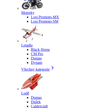
Motorky
Losi Promoto-MX
Losi Promoto-SM
Letadla
Black Horse
CM Pro
Dumas
Dynam
Všechny kategorie
Lodě
Dumas
Dušek
Caldercraft