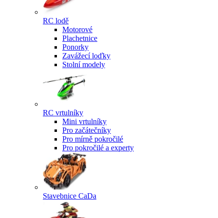
RC lodě
Motorové
Plachetnice
Ponorky
Zavážecí loďky
Stolní modely
RC vrtulníky
Mini vrtulníky
Pro začátečníky
Pro mírně pokročilé
Pro pokročilé a experty
Stavebnice CaDa