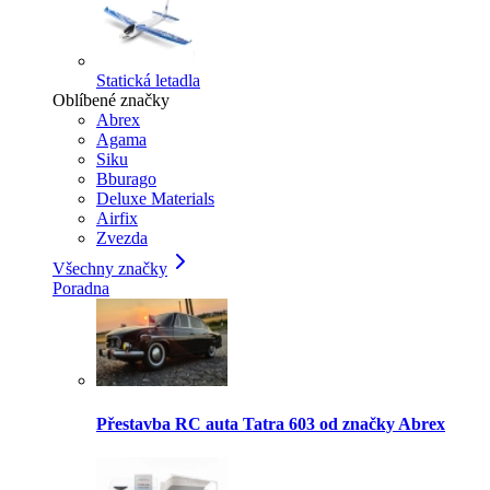
Statická letadla
Oblíbené značky
Abrex
Agama
Siku
Bburago
Deluxe Materials
Airfix
Zvezda
Všechny značky
Poradna
Přestavba RC auta Tatra 603 od značky Abrex