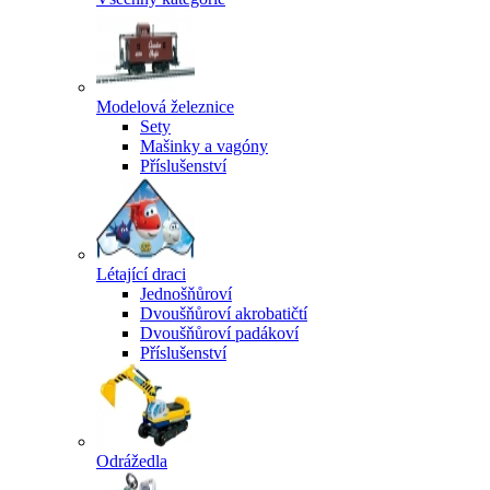
Modelová železnice
Sety
Mašinky a vagóny
Příslušenství
Létající draci
Jednošňůroví
Dvoušňůroví akrobatičtí
Dvoušňůroví padákoví
Příslušenství
Odrážedla