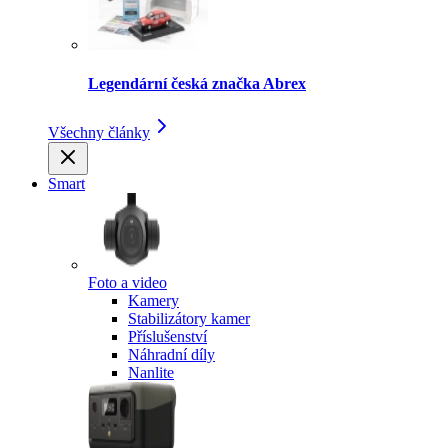
Legendární česká značka Abrex
Všechny články
Smart
Foto a video
Kamery
Stabilizátory kamer
Příslušenství
Náhradní díly
Nanlite