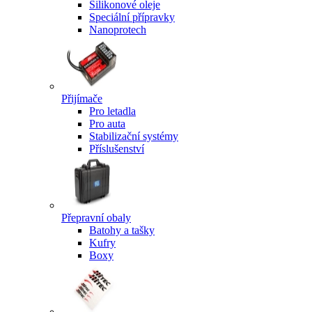
Silikonové oleje
Speciální přípravky
Nanoprotech
Přijímače
Pro letadla
Pro auta
Stabilizační systémy
Příslušenství
Přepravní obaly
Batohy a tašky
Kufry
Boxy