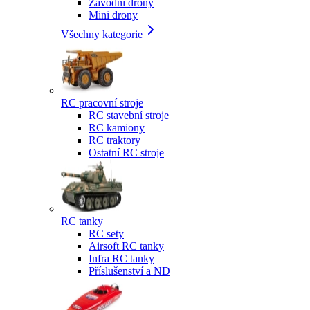
Závodní drony
Mini drony
Všechny kategorie
RC pracovní stroje
RC stavební stroje
RC kamiony
RC traktory
Ostatní RC stroje
RC tanky
RC sety
Airsoft RC tanky
Infra RC tanky
Příslušenství a ND