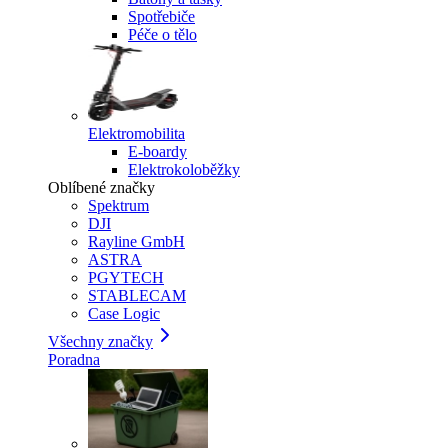
Spotřebiče
Péče o tělo
Elektromobilita
E-boardy
Elektrokoloběžky
Oblíbené značky
Spektrum
DJI
Rayline GmbH
ASTRA
PGYTECH
STABLECAM
Case Logic
Všechny značky
Poradna