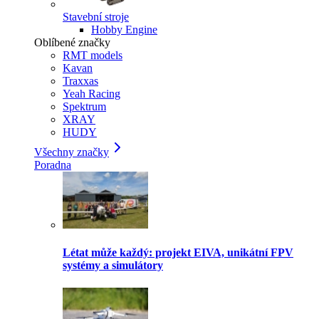
Stavební stroje
Hobby Engine
Oblíbené značky
RMT models
Kavan
Traxxas
Yeah Racing
Spektrum
XRAY
HUDY
Všechny značky
Poradna
Létat může každý: projekt EIVA, unikátní FPV
systémy a simulátory