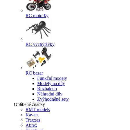
RC motorky
RC vychytávky
RC bazar
Funkční modely
Modely na díly
Rozbaleno
Náhradní díly
Zvýhodněné sety
Oblíbené značky
RMT models
Kavan
Traxxas
Abrex