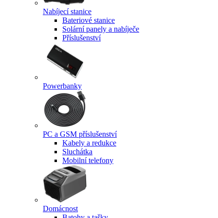
Nabíjecí stanice
Bateriové stanice
Solární panely a nabíječe
Příslušenství
Powerbanky
PC a GSM příslušenství
Kabely a redukce
Sluchátka
Mobilní telefony
Domácnost
Batohy a tašky