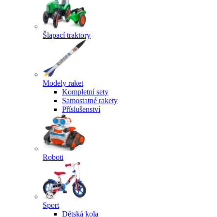
Šlapací traktory
Modely raket
Kompletní sety
Samostatné rakety
Příslušenství
Roboti
Sport
Dětská kola