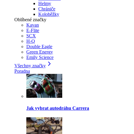
Helmy
Chrániče
Koloběžky
Oblíbené značky
Kavan
E-Flite
SCX
H-Q
Double Eagle
Green Energy
Emily Science
Všechny značky
Poradna
Jak vybrat autodráhu Carrera