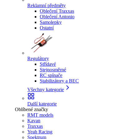
Reklamní předměty
Oblečení Traxxas
Oblečení Antonio
Samolepky
Ostatní
Regulátory
Střídavé
Stejnosměrné
RC spínače
Stabilizátory a BEC
Všechny kategorie
Další kategorie
Oblíbené značky
RMT models
Kavan
Traxxas
Yeah Racing
Spektrum