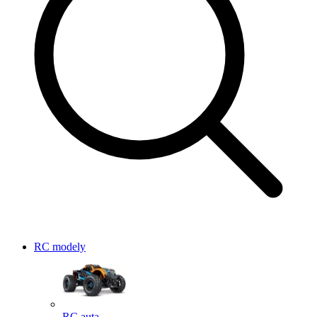
RC modely
RC auta