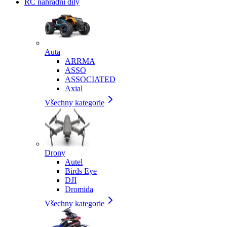
RC náhradní díly
Auta
ARRMA
ASSO
ASSOCIATED
Axial
Všechny kategorie
Drony
Autel
Birds Eye
DJI
Dromida
Všechny kategorie