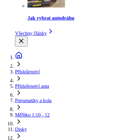
Jak vybrat autodráhu
Všechny články
Příslušenství
Příslušenství auta
Pneumatiky a kola
Měřítko 1:10 - 12
Disky