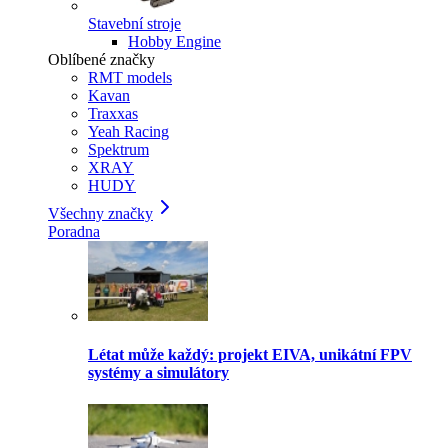
Stavební stroje
Hobby Engine
Oblíbené značky
RMT models
Kavan
Traxxas
Yeah Racing
Spektrum
XRAY
HUDY
Všechny značky
Poradna
Létat může každý: projekt EIVA, unikátní FPV
systémy a simulátory