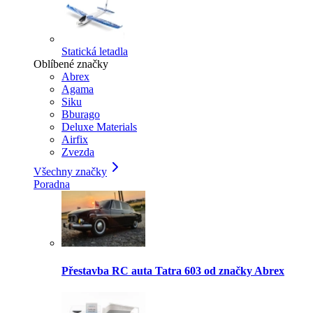
Statická letadla
Oblíbené značky
Abrex
Agama
Siku
Bburago
Deluxe Materials
Airfix
Zvezda
Všechny značky
Poradna
Přestavba RC auta Tatra 603 od značky Abrex