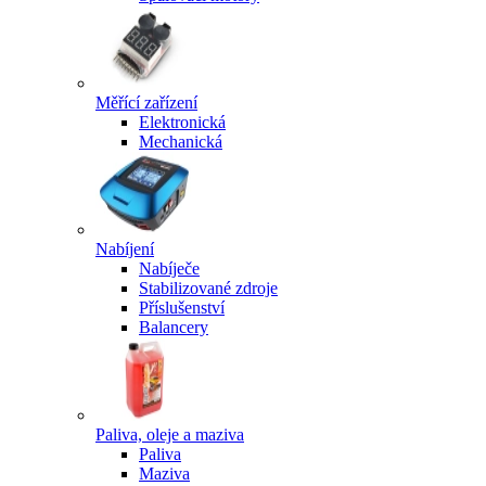
Měřící zařízení
Elektronická
Mechanická
Nabíjení
Nabíječe
Stabilizované zdroje
Příslušenství
Balancery
Paliva, oleje a maziva
Paliva
Maziva