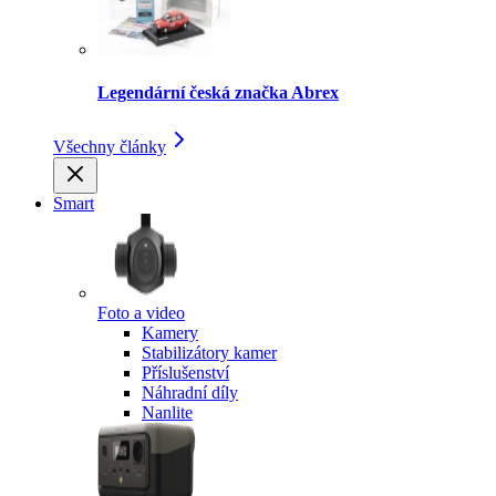
Legendární česká značka Abrex
Všechny články
Smart
Foto a video
Kamery
Stabilizátory kamer
Příslušenství
Náhradní díly
Nanlite