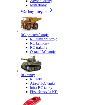
Závodní drony
Mini drony
Všechny kategorie
RC pracovní stroje
RC stavební stroje
RC kamiony
RC traktory
Ostatní RC stroje
RC tanky
RC sety
Airsoft RC tanky
Infra RC tanky
Příslušenství a ND