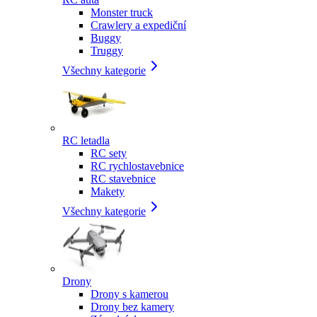
Monster truck
Crawlery a expediční
Buggy
Truggy
Všechny kategorie
RC letadla
RC sety
RC rychlostavebnice
RC stavebnice
Makety
Všechny kategorie
Drony
Drony s kamerou
Drony bez kamery