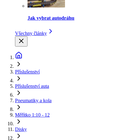
Jak vybrat autodráhu
Všechny články
Příslušenství
Příslušenství auta
Pneumatiky a kola
Měřítko 1:10 - 12
Disky