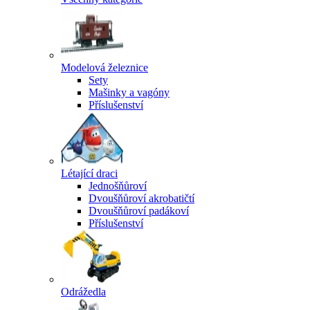
Modelová železnice
Sety
Mašinky a vagóny
Příslušenství
Létající draci
Jednošňůroví
Dvoušňůroví akrobatičtí
Dvoušňůroví padákoví
Příslušenství
Odrážedla