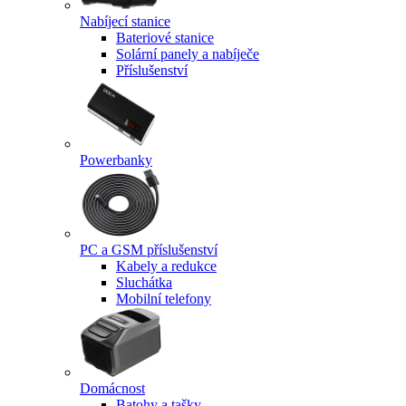
Nabíjecí stanice
Bateriové stanice
Solární panely a nabíječe
Příslušenství
Powerbanky
PC a GSM příslušenství
Kabely a redukce
Sluchátka
Mobilní telefony
Domácnost
Batohy a tašky