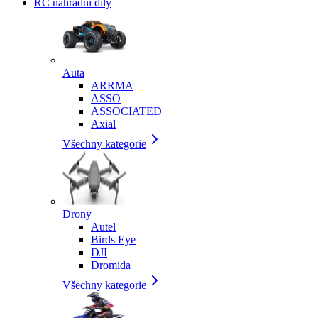
RC náhradní díly
Auta
ARRMA
ASSO
ASSOCIATED
Axial
Všechny kategorie
Drony
Autel
Birds Eye
DJI
Dromida
Všechny kategorie