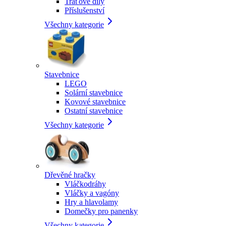
Traťové díly
Příslušenství
Všechny kategorie
Stavebnice
LEGO
Solární stavebnice
Kovové stavebnice
Ostatní stavebnice
Všechny kategorie
Dřevěné hračky
Vláčkodráhy
Vláčky a vagóny
Hry a hlavolamy
Domečky pro panenky
Všechny kategorie