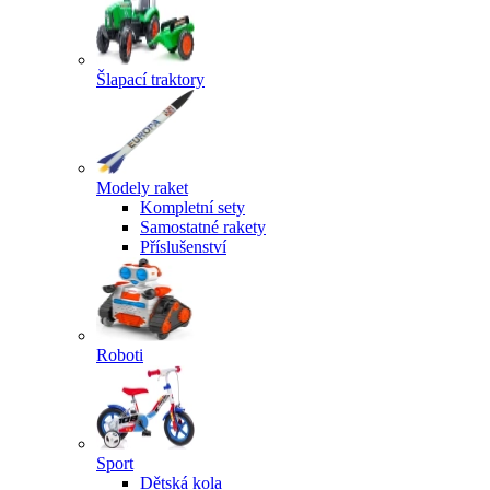
Šlapací traktory
Modely raket
Kompletní sety
Samostatné rakety
Příslušenství
Roboti
Sport
Dětská kola