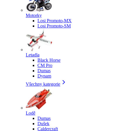
Motorky
Losi Promoto-MX
Losi Promoto-SM
Letadla
Black Horse
CM Pro
Dumas
Dynam
Všechny kategorie
Lodě
Dumas
Dušek
Caldercraft