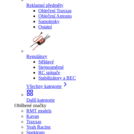
Reklamní předměty
Oblečení Traxxas
Oblečení Antonio
Samolepky
Ostatní
Regulátory
Střídavé
Stejnosměrné
RC spínače
Stabilizátory a BEC
Všechny kategorie
Další kategorie
Oblíbené značky
RMT models
Kavan
Traxxas
Yeah Racing
Spektrum