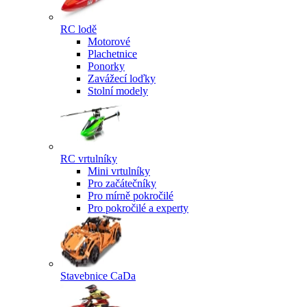
RC lodě
Motorové
Plachetnice
Ponorky
Zavážecí loďky
Stolní modely
RC vrtulníky
Mini vrtulníky
Pro začátečníky
Pro mírně pokročilé
Pro pokročilé a experty
Stavebnice CaDa