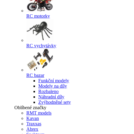
RC motorky
RC vychytávky
RC bazar
Funkční modely
Modely na díly
Rozbaleno
Náhradní díly
Zvýhodněné sety
Oblíbené značky
RMT models
Kavan
Traxxas
Abrex