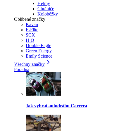
Helmy
Chrániče
Koloběžky
Oblíbené značky
Kavan
E-Flite
SCX
H-Q
Double Eagle
Green Energy
Emily Science
Všechny značky
Poradna
Jak vybrat autodráhu Carrera