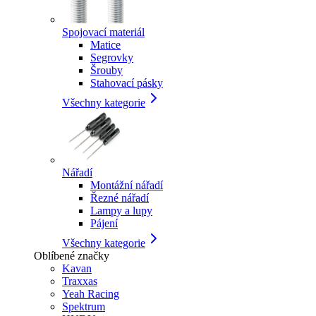
Spojovací materiál
Matice
Segrovky
Šrouby
Stahovací pásky
Všechny kategorie
Nářadí
Montážní nářadí
Řezné nářadí
Lampy a lupy
Pájení
Všechny kategorie
Oblíbené značky
Kavan
Traxxas
Yeah Racing
Spektrum