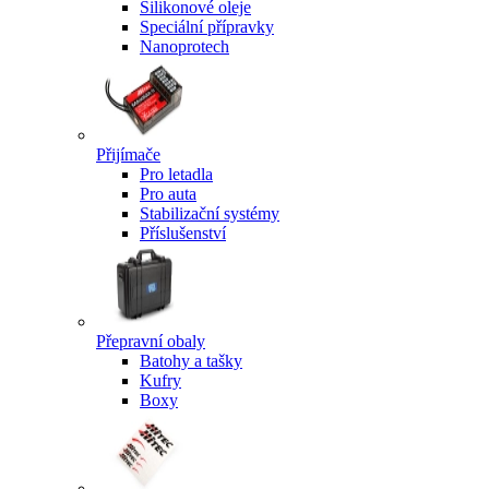
Silikonové oleje
Speciální přípravky
Nanoprotech
Přijímače
Pro letadla
Pro auta
Stabilizační systémy
Příslušenství
Přepravní obaly
Batohy a tašky
Kufry
Boxy