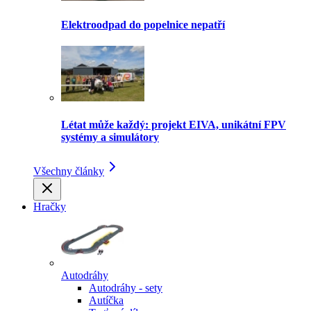
Elektroodpad do popelnice nepatří
Létat může každý: projekt EIVA, unikátní FPV
systémy a simulátory
Všechny články
Hračky
Autodráhy
Autodráhy - sety
Autíčka