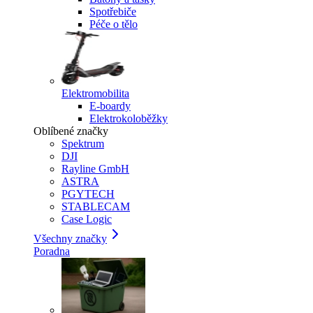
Spotřebiče
Péče o tělo
Elektromobilita
E-boardy
Elektrokoloběžky
Oblíbené značky
Spektrum
DJI
Rayline GmbH
ASTRA
PGYTECH
STABLECAM
Case Logic
Všechny značky
Poradna