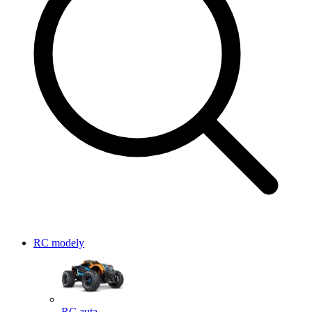
RC modely
RC auta