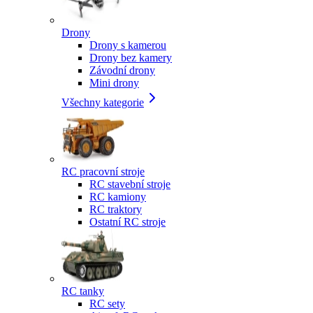
Drony
Drony s kamerou
Drony bez kamery
Závodní drony
Mini drony
Všechny kategorie
RC pracovní stroje
RC stavební stroje
RC kamiony
RC traktory
Ostatní RC stroje
RC tanky
RC sety