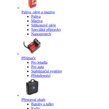
Paliva, oleje a maziva
Paliva
Maziva
Silikonové oleje
Speciální přípravky
Nanoprotech
Přijímače
Pro letadla
Pro auta
Stabilizační systémy
Příslušenství
Přepravní obaly
Batohy a tašky
Kufry