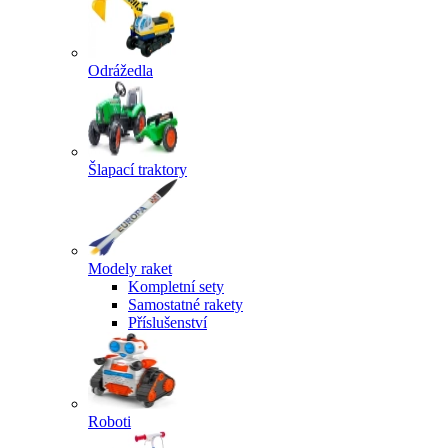
Odrážedla
Šlapací traktory
Modely raket
Kompletní sety
Samostatné rakety
Příslušenství
Roboti