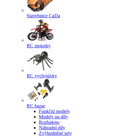
Stavebnice CaDa
RC motorky
RC vychytávky
RC bazar
Funkční modely
Modely na díly
Rozbaleno
Náhradní díly
Zvýhodněné sety