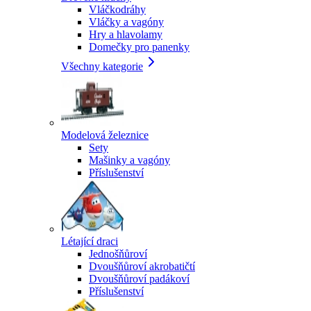
Vláčkodráhy
Vláčky a vagóny
Hry a hlavolamy
Domečky pro panenky
Všechny kategorie
Modelová železnice
Sety
Mašinky a vagóny
Příslušenství
Létající draci
Jednošňůroví
Dvoušňůroví akrobatičtí
Dvoušňůroví padákoví
Příslušenství