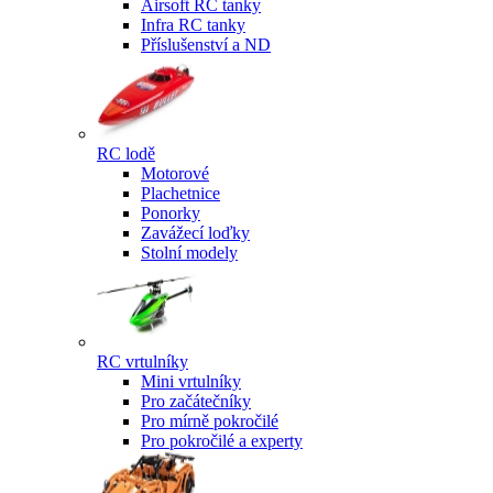
Airsoft RC tanky
Infra RC tanky
Příslušenství a ND
RC lodě
Motorové
Plachetnice
Ponorky
Zavážecí loďky
Stolní modely
RC vrtulníky
Mini vrtulníky
Pro začátečníky
Pro mírně pokročilé
Pro pokročilé a experty