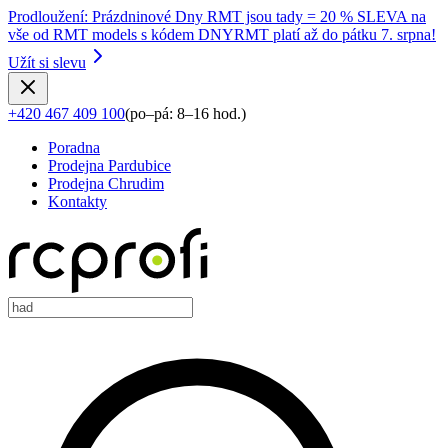
Prodloužení
:
Prázdninové Dny RMT jsou tady = 20 % SLEVA na
vše od RMT models s kódem DNYRMT platí až do pátku 7. srpna!
Užít si slevu
+420 467 409 100
(
po–pá: 8–16 hod.
)
Poradna
Prodejna Pardubice
Prodejna Chrudim
Kontakty