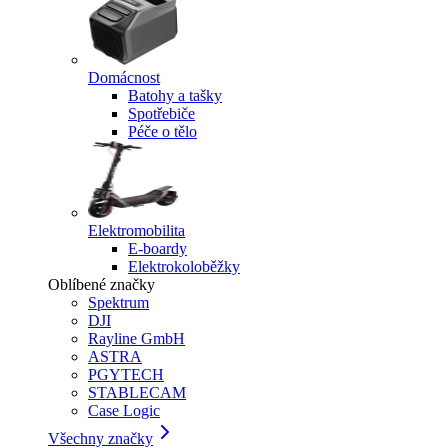
Domácnost
Batohy a tašky
Spotřebiče
Péče o tělo
Elektromobilita
E-boardy
Elektrokoloběžky
Oblíbené značky
Spektrum
DJI
Rayline GmbH
ASTRA
PGYTECH
STABLECAM
Case Logic
Všechny značky