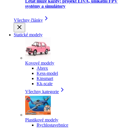
Létat může každý: projekt EIVA, unikátní FPV
systémy a simulátory
Všechny články
Statické modely
Kovové modely
Abrex
Kess-model
Kinsmart
Kk-scale
Všechny kategorie
Plastikové modely
Rychlostavebnice