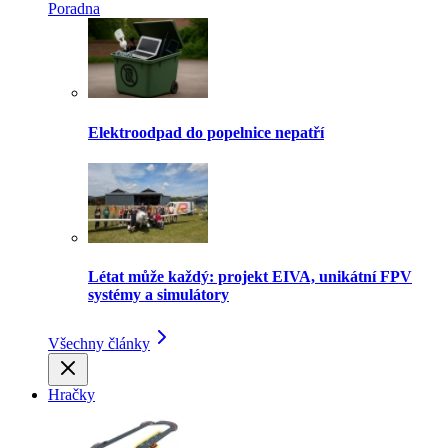
Poradna
Elektroodpad do popelnice nepatří
Létat může každý: projekt EIVA, unikátní FPV
systémy a simulátory
Všechny články
Hračky