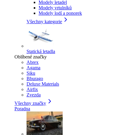
Modely letadel
Modely vrtulníků
Modely lodí a ponorek
Všechny kategorie
Statická letadla
Oblíbené značky
Abrex
Agama
Siku
Bburago
Deluxe Materials
Airfix
Zvezda
Všechny značky
Poradna