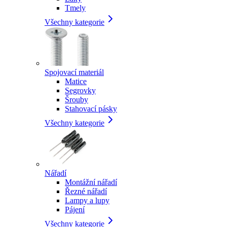
Tmely
Všechny kategorie
Spojovací materiál
Matice
Segrovky
Šrouby
Stahovací pásky
Všechny kategorie
Nářadí
Montážní nářadí
Řezné nářadí
Lampy a lupy
Pájení
Všechny kategorie