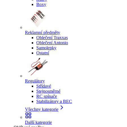
Boxy
Reklamní předměty
Oblečení Traxxas
Oblečení Antonio
Samolepky
Ostatní
Regulátory
Střídavé
Stejnosměrné
RC spínače
Stabilizátory a BEC
Všechny kategorie
Další kategorie