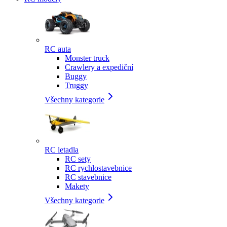
RC auta
Monster truck
Crawlery a expediční
Buggy
Truggy
Všechny kategorie
RC letadla
RC sety
RC rychlostavebnice
RC stavebnice
Makety
Všechny kategorie