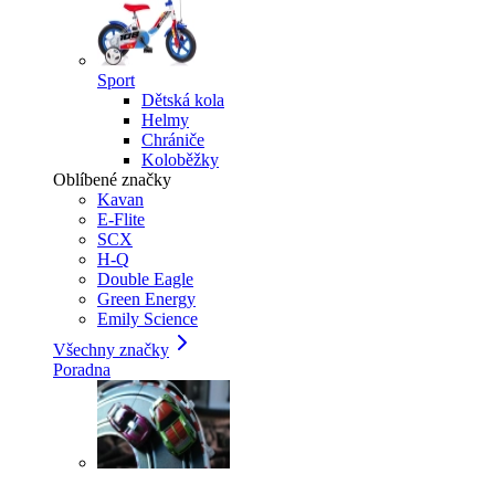
Sport
Dětská kola
Helmy
Chrániče
Koloběžky
Oblíbené značky
Kavan
E-Flite
SCX
H-Q
Double Eagle
Green Energy
Emily Science
Všechny značky
Poradna