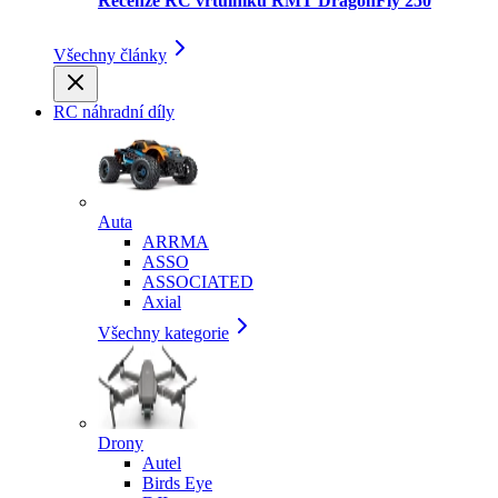
Recenze RC vrtulníku RMT DragonFly 250
Všechny články
RC náhradní díly
Auta
ARRMA
ASSO
ASSOCIATED
Axial
Všechny kategorie
Drony
Autel
Birds Eye