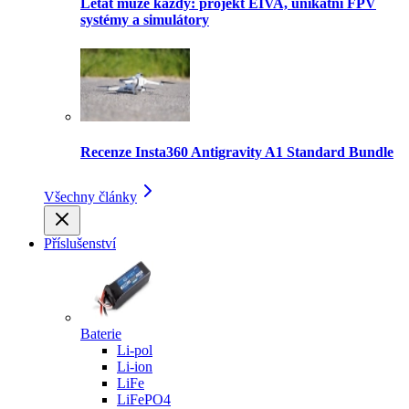
Létat může každý: projekt EIVA, unikátní FPV
systémy a simulátory
Recenze Insta360 Antigravity A1 Standard Bundle
Všechny články
Příslušenství
Baterie
Li-pol
Li-ion
LiFe
LiFePO4