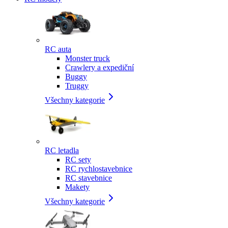
RC auta
Monster truck
Crawlery a expediční
Buggy
Truggy
Všechny kategorie
RC letadla
RC sety
RC rychlostavebnice
RC stavebnice
Makety
Všechny kategorie