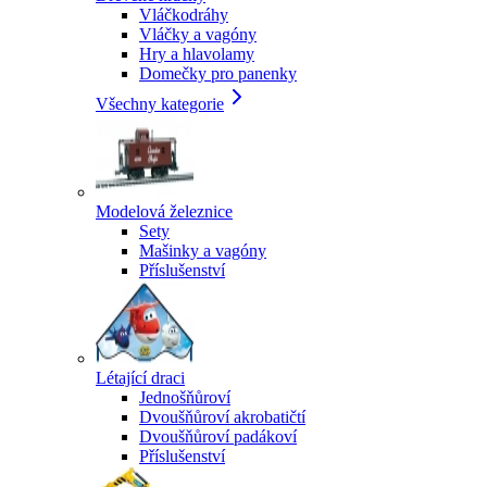
Vláčkodráhy
Vláčky a vagóny
Hry a hlavolamy
Domečky pro panenky
Všechny kategorie
Modelová železnice
Sety
Mašinky a vagóny
Příslušenství
Létající draci
Jednošňůroví
Dvoušňůroví akrobatičtí
Dvoušňůroví padákoví
Příslušenství