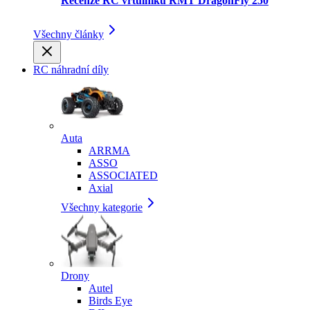
Recenze RC vrtulníku RMT DragonFly 250
Všechny články
RC náhradní díly
Auta
ARRMA
ASSO
ASSOCIATED
Axial
Všechny kategorie
Drony
Autel
Birds Eye