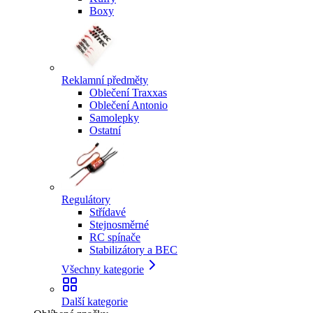
Boxy
Reklamní předměty
Oblečení Traxxas
Oblečení Antonio
Samolepky
Ostatní
Regulátory
Střídavé
Stejnosměrné
RC spínače
Stabilizátory a BEC
Všechny kategorie
Další kategorie