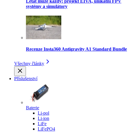
Létat může každý: projekt EIVA, unikátní FPV
systémy a simulátory
Recenze Insta360 Antigravity A1 Standard Bundle
Všechny články
Příslušenství
Baterie
Li-pol
Li-ion
LiFe
LiFePO4