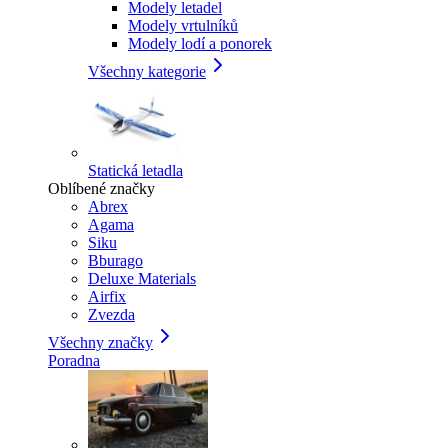
Modely letadel
Modely vrtulníků
Modely lodí a ponorek
Všechny kategorie
Statická letadla
Oblíbené značky
Abrex
Agama
Siku
Bburago
Deluxe Materials
Airfix
Zvezda
Všechny značky
Poradna