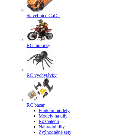
Stavebnice CaDa
RC motorky
RC vychytávky
RC bazar
Funkční modely
Modely na díly
Rozbaleno
Náhradní díly
Zvýhodněné sety