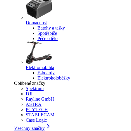
Domácnost
Batohy a tašky
Spotřebiče
Péče o tělo
Elektromobilita
E-boardy
Elektrokoloběžky
Oblíbené značky
Spektrum
DJI
Rayline GmbH
ASTRA
PGYTECH
STABLECAM
Case Logic
Všechny značky