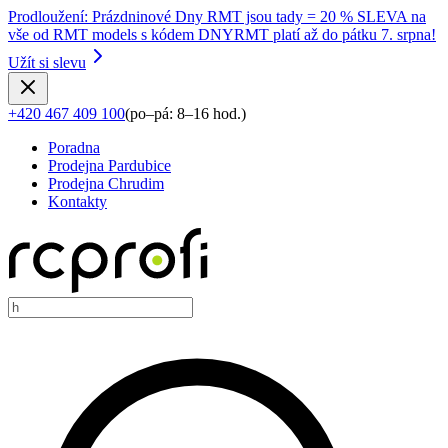
Prodloužení
:
Prázdninové Dny RMT jsou tady = 20 % SLEVA na
vše od RMT models s kódem DNYRMT platí až do pátku 7. srpna!
Užít si slevu
+420 467 409 100
(
po–pá: 8–16 hod.
)
Poradna
Prodejna Pardubice
Prodejna Chrudim
Kontakty