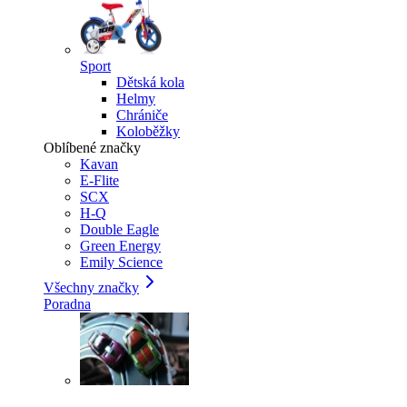
Sport
Dětská kola
Helmy
Chrániče
Koloběžky
Oblíbené značky
Kavan
E-Flite
SCX
H-Q
Double Eagle
Green Energy
Emily Science
Všechny značky
Poradna