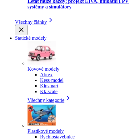
Létat může každý: projekt EIVA, unikátní FPV
systémy a simulátory
Všechny články
Statické modely
Kovové modely
Abrex
Kess-model
Kinsmart
Kk-scale
Všechny kategorie
Plastikové modely
Rychlostavebnice