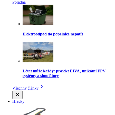
Poradna
Elektroodpad do popelnice nepatří
Létat může každý: projekt EIVA, unikátní FPV
systémy a simulátory
Všechny články
Hračky