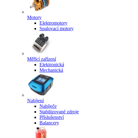
Motory
Elektromotory
Spalovací motory
Měřící zařízení
Elektronická
Mechanická
Nabíjení
Nabíječe
Stabilizované zdroje
Příslušenství
Balancery