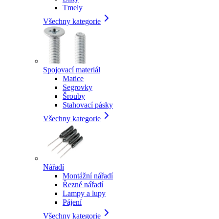
Tmely
Všechny kategorie
Spojovací materiál
Matice
Segrovky
Šrouby
Stahovací pásky
Všechny kategorie
Nářadí
Montážní nářadí
Řezné nářadí
Lampy a lupy
Pájení
Všechny kategorie