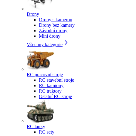
Drony
Drony s kamerou
Drony bez kamery
Závodní drony
Mini drony
Všechny kategorie
RC pracovní stroje
RC stavební stroje
RC kamiony
RC traktory
Ostatní RC stroje
RC tanky
RC sety