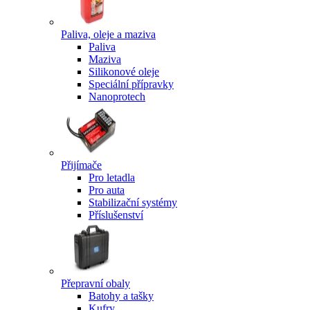
Paliva, oleje a maziva
Paliva
Maziva
Silikonové oleje
Speciální přípravky
Nanoprotech
Přijímače
Pro letadla
Pro auta
Stabilizační systémy
Příslušenství
Přepravní obaly
Batohy a tašky
Kufry