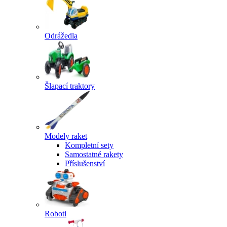
Odrážedla
Šlapací traktory
Modely raket
Kompletní sety
Samostatné rakety
Příslušenství
Roboti