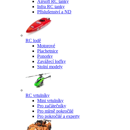
Airsoft RC tanky
Infra RC tanky
Příslušenství a ND
RC lodě
Motorové
Plachetnice
Ponorky
Zavážecí loďky
Stolní modely
RC vrtulníky
Mini vrtulníky
Pro začátečníky
Pro mírně pokročilé
Pro pokročilé a experty