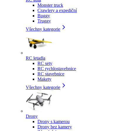
Monster truck
Crawlery a expediční
Buggy
Truggy
Všechny kategorie
RC letadla
RC sety
RC rychlostavebnice
RC stavebnice
Makety
Všechny kategorie
Drony
Drony s kamerou
Drony bez kamery