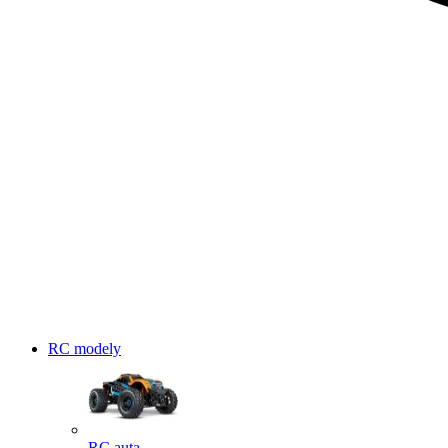
RC modely
RC auta