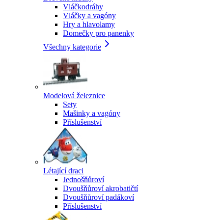
Vláčkodráhy
Vláčky a vagóny
Hry a hlavolamy
Domečky pro panenky
Všechny kategorie
Modelová železnice
Sety
Mašinky a vagóny
Příslušenství
Létající draci
Jednošňůroví
Dvoušňůroví akrobatičtí
Dvoušňůroví padákoví
Příslušenství