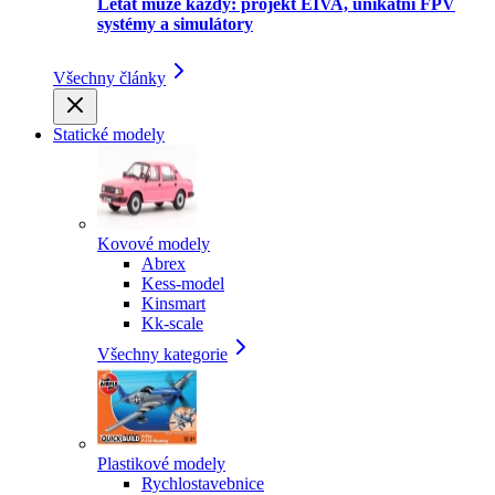
Létat může každý: projekt EIVA, unikátní FPV
systémy a simulátory
Všechny články
Statické modely
Kovové modely
Abrex
Kess-model
Kinsmart
Kk-scale
Všechny kategorie
Plastikové modely
Rychlostavebnice