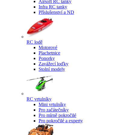
Airsoft RC tanky
Infra RC tanky
Příslušenství a ND
RC lodě
Motorové
Plachetnice
Ponorky
Zavážecí loďky
Stolní modely
RC vrtulníky
Mini vrtulníky
Pro začátečníky
Pro mírně pokročilé
Pro pokročilé a experty