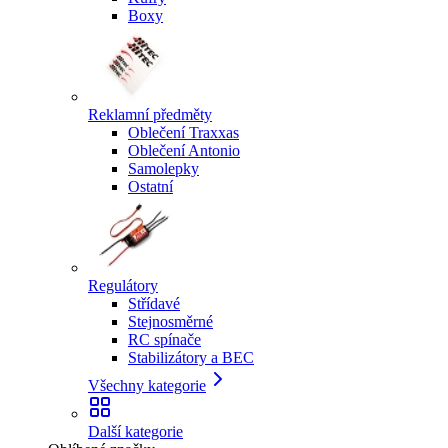
Boxy
Reklamní předměty
Oblečení Traxxas
Oblečení Antonio
Samolepky
Ostatní
Regulátory
Střídavé
Stejnosměrné
RC spínače
Stabilizátory a BEC
Všechny kategorie
Další kategorie