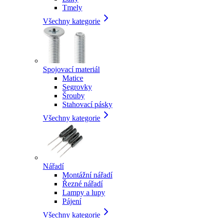
Tmely
Všechny kategorie
Spojovací materiál
Matice
Segrovky
Šrouby
Stahovací pásky
Všechny kategorie
Nářadí
Montážní nářadí
Řezné nářadí
Lampy a lupy
Pájení
Všechny kategorie