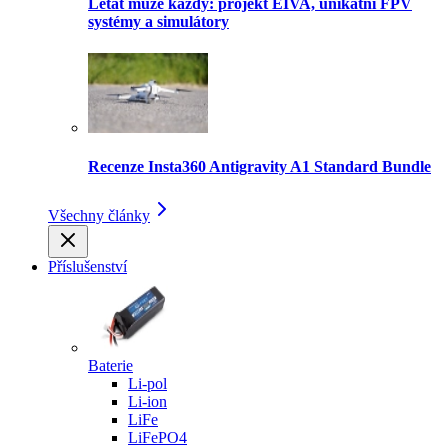
Létat může každý: projekt EIVA, unikátní FPV
systémy a simulátory
Recenze Insta360 Antigravity A1 Standard Bundle
Všechny články
Příslušenství
Baterie
Li-pol
Li-ion
LiFe
LiFePO4