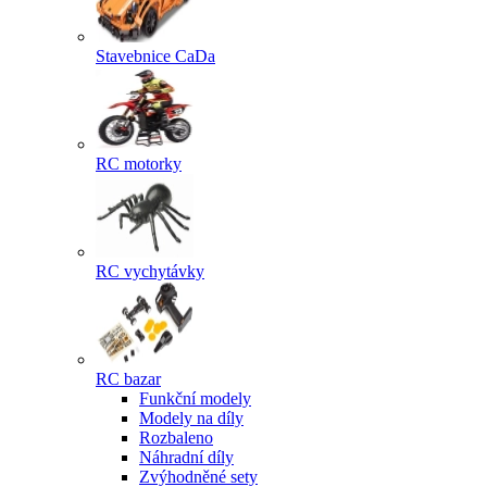
Stavebnice CaDa
RC motorky
RC vychytávky
RC bazar
Funkční modely
Modely na díly
Rozbaleno
Náhradní díly
Zvýhodněné sety