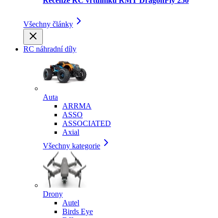
Recenze RC vrtulníku RMT DragonFly 250
Všechny články
RC náhradní díly
Auta
ARRMA
ASSO
ASSOCIATED
Axial
Všechny kategorie
Drony
Autel
Birds Eye