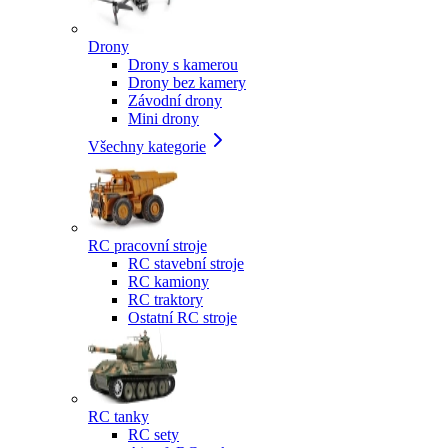
Drony
Drony s kamerou
Drony bez kamery
Závodní drony
Mini drony
Všechny kategorie
RC pracovní stroje
RC stavební stroje
RC kamiony
RC traktory
Ostatní RC stroje
RC tanky
RC sety