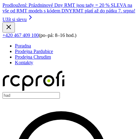
Prodloužení
:
Prázdninové Dny RMT jsou tady = 20 % SLEVA na
vše od RMT models s kódem DNYRMT platí až do pátku 7. srpna!
Užít si slevu
+420 467 409 100
(
po–pá: 8–16 hod.
)
Poradna
Prodejna Pardubice
Prodejna Chrudim
Kontakty