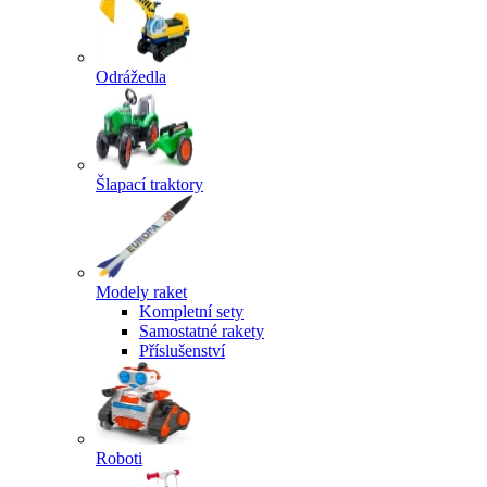
Odrážedla
Šlapací traktory
Modely raket
Kompletní sety
Samostatné rakety
Příslušenství
Roboti