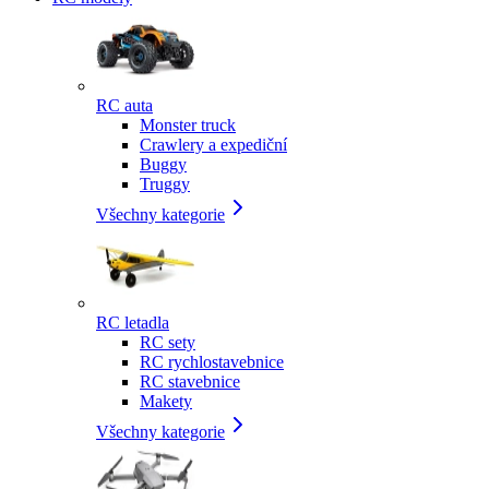
RC auta
Monster truck
Crawlery a expediční
Buggy
Truggy
Všechny kategorie
RC letadla
RC sety
RC rychlostavebnice
RC stavebnice
Makety
Všechny kategorie