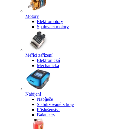
Motory
Elektromotory
Spalovací motory
Měřící zařízení
Elektronická
Mechanická
Nabíjení
Nabíječe
Stabilizované zdroje
Příslušenství
Balancery