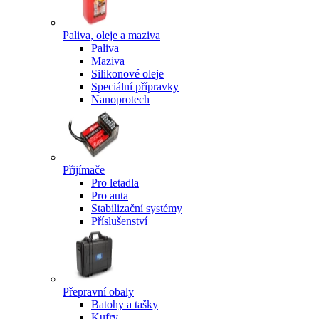
Paliva, oleje a maziva
Paliva
Maziva
Silikonové oleje
Speciální přípravky
Nanoprotech
Přijímače
Pro letadla
Pro auta
Stabilizační systémy
Příslušenství
Přepravní obaly
Batohy a tašky
Kufry