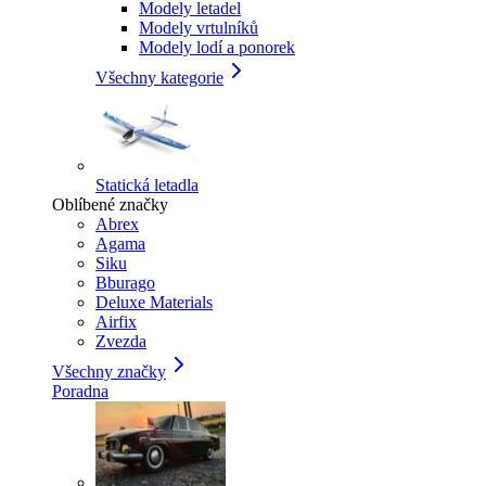
Modely letadel
Modely vrtulníků
Modely lodí a ponorek
Všechny kategorie
Statická letadla
Oblíbené značky
Abrex
Agama
Siku
Bburago
Deluxe Materials
Airfix
Zvezda
Všechny značky
Poradna