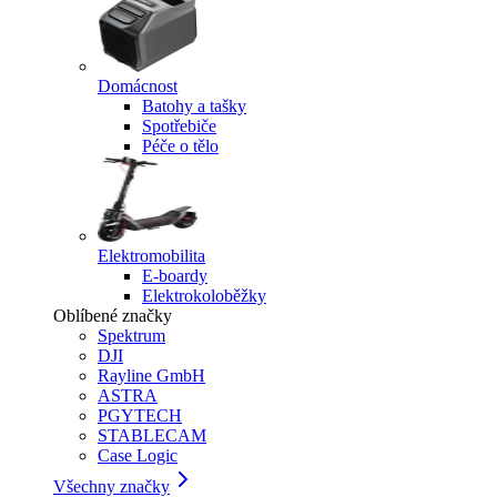
Domácnost
Batohy a tašky
Spotřebiče
Péče o tělo
Elektromobilita
E-boardy
Elektrokoloběžky
Oblíbené značky
Spektrum
DJI
Rayline GmbH
ASTRA
PGYTECH
STABLECAM
Case Logic
Všechny značky