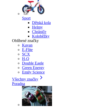
Sport
Dětská kola
Helmy
Chrániče
Koloběžky
Oblíbené značky
Kavan
E-Flite
SCX
H-Q
Double Eagle
Green Energy
Emily Science
Všechny značky
Poradna