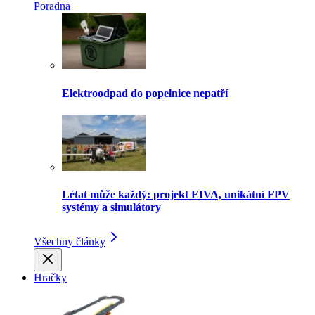
Poradna
Elektroodpad do popelnice nepatří
Létat může každý: projekt EIVA, unikátní FPV
systémy a simulátory
Všechny články
Hračky