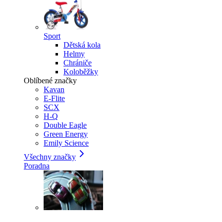
Sport
Dětská kola
Helmy
Chrániče
Koloběžky
Oblíbené značky
Kavan
E-Flite
SCX
H-Q
Double Eagle
Green Energy
Emily Science
Všechny značky
Poradna