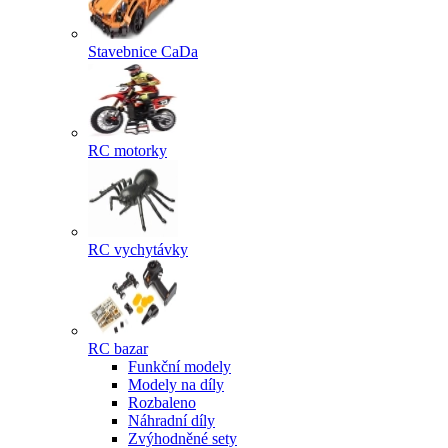
Stavebnice CaDa
RC motorky
RC vychytávky
RC bazar
Funkční modely
Modely na díly
Rozbaleno
Náhradní díly
Zvýhodněné sety