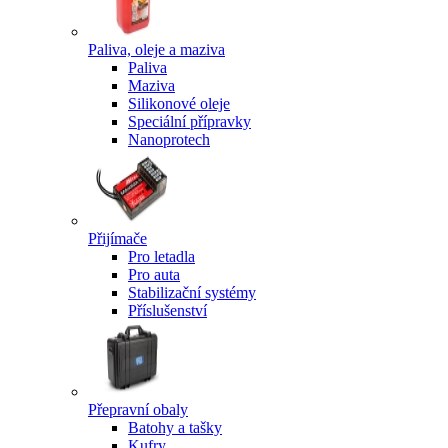
Paliva, oleje a maziva
Paliva
Maziva
Silikonové oleje
Speciální přípravky
Nanoprotech
Přijímače
Pro letadla
Pro auta
Stabilizační systémy
Příslušenství
Přepravní obaly
Batohy a tašky
Kufry