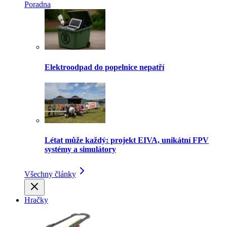
Poradna
Elektroodpad do popelnice nepatří
Létat může každý: projekt EIVA, unikátní FPV
systémy a simulátory
Všechny články
Hračky