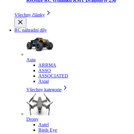
Recenze RC vrtulníku RMT DragonFly 250
Všechny články
RC náhradní díly
Auta
ARRMA
ASSO
ASSOCIATED
Axial
Všechny kategorie
Drony
Autel
Birds Eye