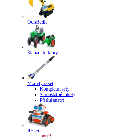
Odrážedla
Šlapací traktory
Modely raket
Kompletní sety
Samostatné rakety
Příslušenství
Roboti