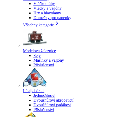
Vláčkodráhy
Vláčky a vagóny
Hry a hlavolamy
Domečky pro panenky
Všechny kategorie
Modelová železnice
Sety
Mašinky a vagóny
Příslušenství
Létající draci
Jednošňůroví
Dvoušňůroví akrobatičtí
Dvoušňůroví padákoví
Příslušenství