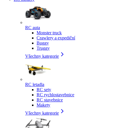
RC auta
Monster truck
Crawlery a expediční
Buggy
Truggy
Všechny kategorie
RC letadla
RC sety
RC rychlostavebnice
RC stavebnice
Makety
Všechny kategorie