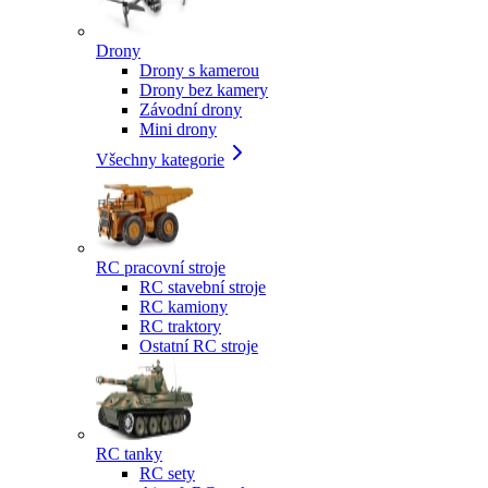
Drony
Drony s kamerou
Drony bez kamery
Závodní drony
Mini drony
Všechny kategorie
RC pracovní stroje
RC stavební stroje
RC kamiony
RC traktory
Ostatní RC stroje
RC tanky
RC sety