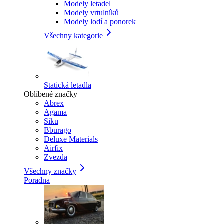
Modely letadel
Modely vrtulníků
Modely lodí a ponorek
Všechny kategorie
Statická letadla
Oblíbené značky
Abrex
Agama
Siku
Bburago
Deluxe Materials
Airfix
Zvezda
Všechny značky
Poradna