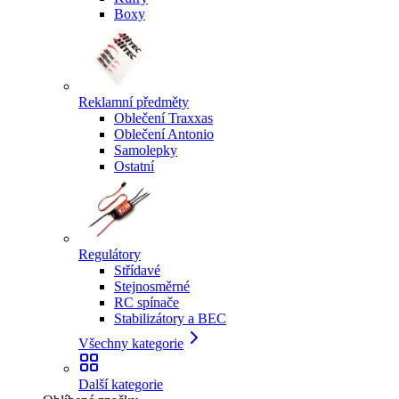
Boxy
Reklamní předměty
Oblečení Traxxas
Oblečení Antonio
Samolepky
Ostatní
Regulátory
Střídavé
Stejnosměrné
RC spínače
Stabilizátory a BEC
Všechny kategorie
Další kategorie