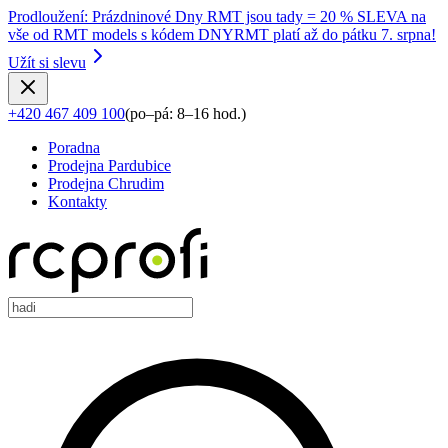
Prodloužení
:
Prázdninové Dny RMT jsou tady = 20 % SLEVA na
vše od RMT models s kódem DNYRMT platí až do pátku 7. srpna!
Užít si slevu
+420 467 409 100
(
po–pá: 8–16 hod.
)
Poradna
Prodejna Pardubice
Prodejna Chrudim
Kontakty