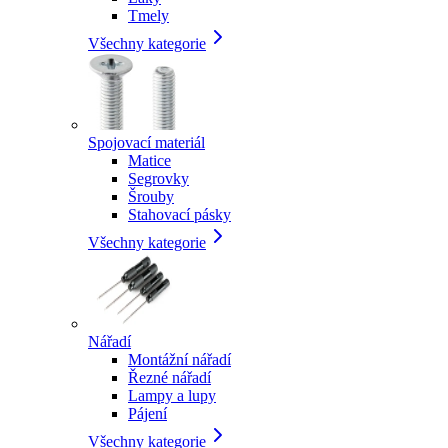
Tmely
Všechny kategorie
Spojovací materiál
Matice
Segrovky
Šrouby
Stahovací pásky
Všechny kategorie
Nářadí
Montážní nářadí
Řezné nářadí
Lampy a lupy
Pájení
Všechny kategorie