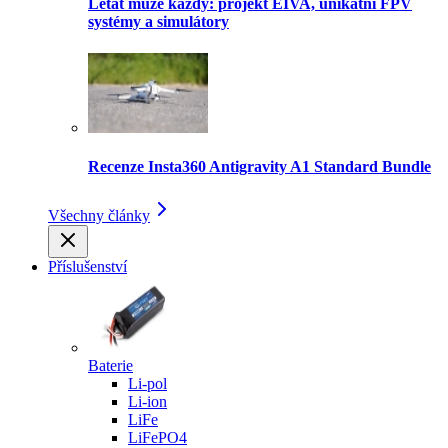
Létat může každý: projekt EIVA, unikátní FPV
systémy a simulátory
Recenze Insta360 Antigravity A1 Standard Bundle
Všechny články
Příslušenství
Baterie
Li-pol
Li-ion
LiFe
LiFePO4