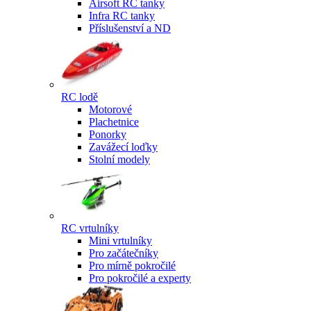
Airsoft RC tanky
Infra RC tanky
Příslušenství a ND
RC lodě
Motorové
Plachetnice
Ponorky
Zavážecí loďky
Stolní modely
RC vrtulníky
Mini vrtulníky
Pro začátečníky
Pro mírně pokročilé
Pro pokročilé a experty