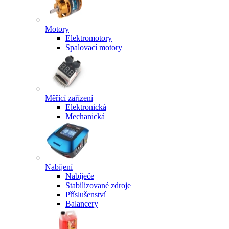
Motory
Elektromotory
Spalovací motory
Měřící zařízení
Elektronická
Mechanická
Nabíjení
Nabíječe
Stabilizované zdroje
Příslušenství
Balancery