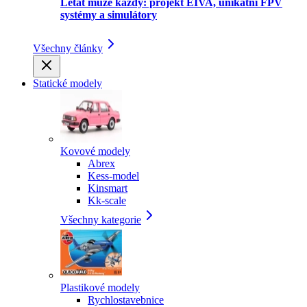
Létat může každý: projekt EIVA, unikátní FPV
systémy a simulátory
Všechny články
Statické modely
Kovové modely
Abrex
Kess-model
Kinsmart
Kk-scale
Všechny kategorie
Plastikové modely
Rychlostavebnice