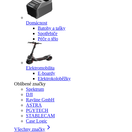
Domácnost
Batohy a tašky
Spotřebiče
Péče o tělo
Elektromobilita
E-boardy
Elektrokoloběžky
Oblíbené značky
Spektrum
DJI
Rayline GmbH
ASTRA
PGYTECH
STABLECAM
Case Logic
Všechny značky