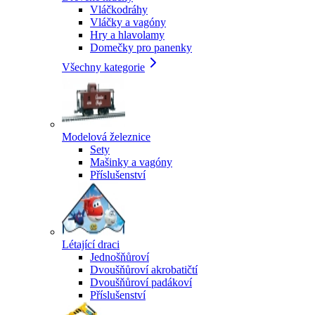
Vláčkodráhy
Vláčky a vagóny
Hry a hlavolamy
Domečky pro panenky
Všechny kategorie
Modelová železnice
Sety
Mašinky a vagóny
Příslušenství
Létající draci
Jednošňůroví
Dvoušňůroví akrobatičtí
Dvoušňůroví padákoví
Příslušenství