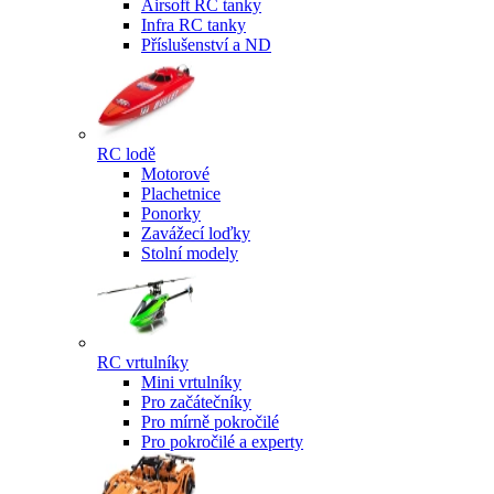
Airsoft RC tanky
Infra RC tanky
Příslušenství a ND
RC lodě
Motorové
Plachetnice
Ponorky
Zavážecí loďky
Stolní modely
RC vrtulníky
Mini vrtulníky
Pro začátečníky
Pro mírně pokročilé
Pro pokročilé a experty