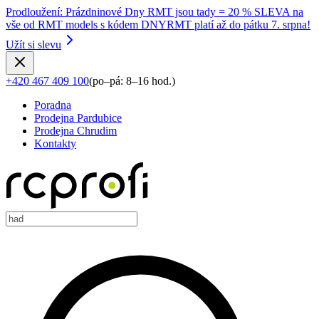
Prodloužení
:
Prázdninové Dny RMT jsou tady = 20 % SLEVA na
vše od RMT models s kódem DNYRMT platí až do pátku 7. srpna!
Užít si slevu
+420 467 409 100
(
po–pá: 8–16 hod.
)
Poradna
Prodejna Pardubice
Prodejna Chrudim
Kontakty