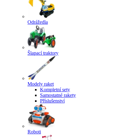
Odrážedla
Šlapací traktory
Modely raket
Kompletní sety
Samostatné rakety
Příslušenství
Roboti