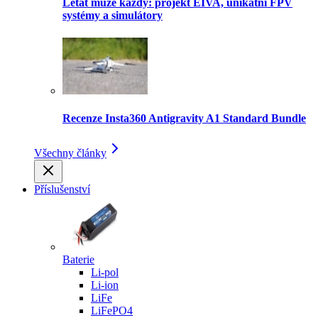
Létat může každý: projekt EIVA, unikátní FPV
systémy a simulátory
Recenze Insta360 Antigravity A1 Standard Bundle
Všechny články
Příslušenství
Baterie
Li-pol
Li-ion
LiFe
LiFePO4