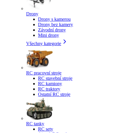
Drony
Drony s kamerou
Drony bez kamery
Závodní drony
Mini drony
Všechny kategorie
RC pracovní stroje
RC stavební stroje
RC kamiony
RC traktory
Ostatní RC stroje
RC tanky
RC sety