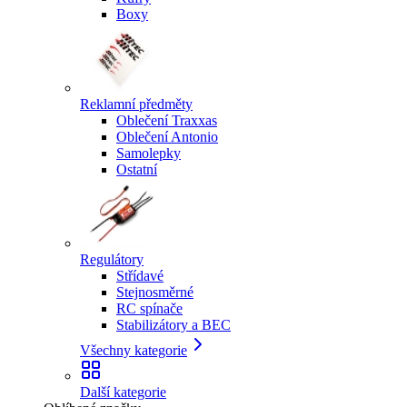
Boxy
Reklamní předměty
Oblečení Traxxas
Oblečení Antonio
Samolepky
Ostatní
Regulátory
Střídavé
Stejnosměrné
RC spínače
Stabilizátory a BEC
Všechny kategorie
Další kategorie