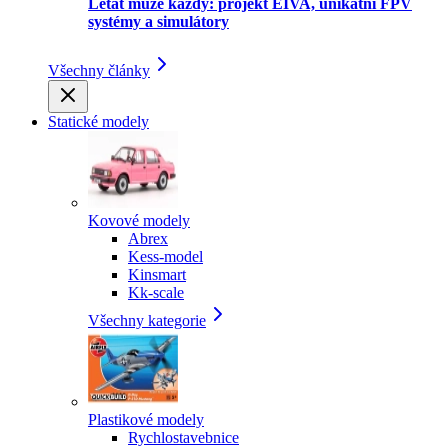
Létat může každý: projekt EIVA, unikátní FPV
systémy a simulátory
Všechny články
Statické modely
Kovové modely
Abrex
Kess-model
Kinsmart
Kk-scale
Všechny kategorie
Plastikové modely
Rychlostavebnice