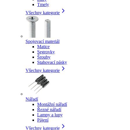
Tmely
Všechny kategorie
Spojovací materiál
Matice
Segrovky
Šrouby
Stahovací pásky
Všechny kategorie
Nářadí
Montážní nářadí
Řezné nářadí
Lampy a lupy
Pájení
Všechny kategorie