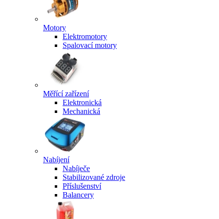
Motory
Elektromotory
Spalovací motory
Měřící zařízení
Elektronická
Mechanická
Nabíjení
Nabíječe
Stabilizované zdroje
Příslušenství
Balancery