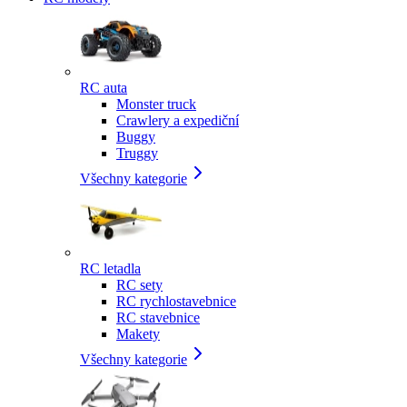
RC auta
Monster truck
Crawlery a expediční
Buggy
Truggy
Všechny kategorie
RC letadla
RC sety
RC rychlostavebnice
RC stavebnice
Makety
Všechny kategorie