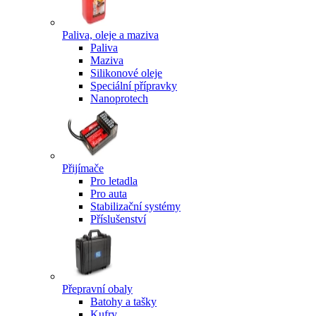
Paliva, oleje a maziva
Paliva
Maziva
Silikonové oleje
Speciální přípravky
Nanoprotech
Přijímače
Pro letadla
Pro auta
Stabilizační systémy
Příslušenství
Přepravní obaly
Batohy a tašky
Kufry