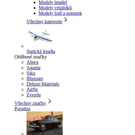
Modely letadel
Modely vrtulníků
Modely lodí a ponorek
Všechny kategorie
Statická letadla
Oblíbené značky
Abrex
Agama
Siku
Bburago
Deluxe Materials
Airfix
Zvezda
Všechny značky
Poradna