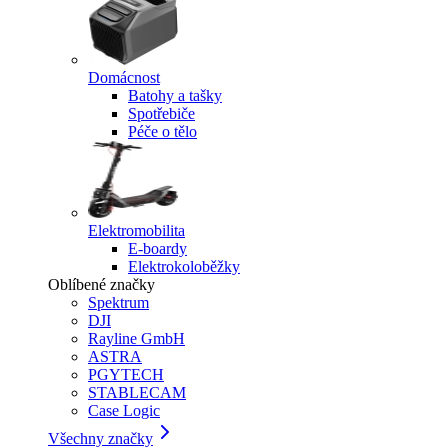
Domácnost
Batohy a tašky
Spotřebiče
Péče o tělo
Elektromobilita
E-boardy
Elektrokoloběžky
Oblíbené značky
Spektrum
DJI
Rayline GmbH
ASTRA
PGYTECH
STABLECAM
Case Logic
Všechny značky