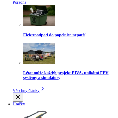
Poradna
Elektroodpad do popelnice nepatří
Létat může každý: projekt EIVA, unikátní FPV
systémy a simulátory
Všechny články
Hračky