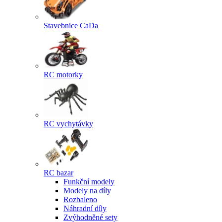
Stavebnice CaDa
RC motorky
RC vychytávky
RC bazar
Funkční modely
Modely na díly
Rozbaleno
Náhradní díly
Zvýhodněné sety