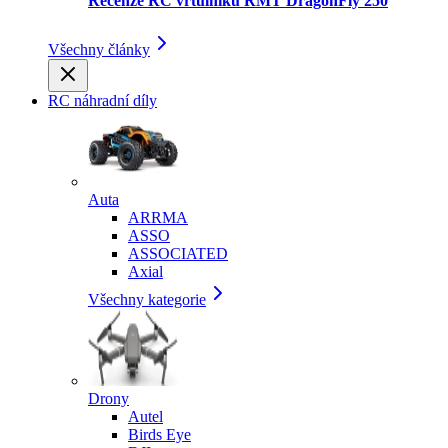
Recenze RC vrtulníku RMT DragonFly 250
Všechny články
RC náhradní díly
Auta
ARRMA
ASSO
ASSOCIATED
Axial
Všechny kategorie
Drony
Autel
Birds Eye