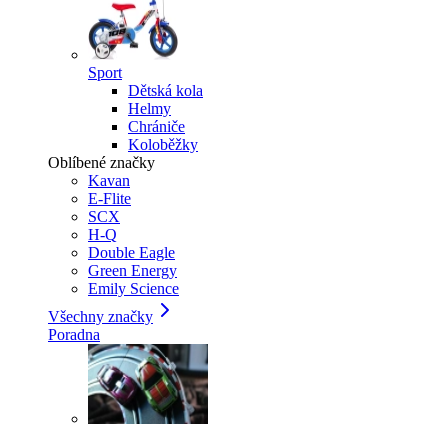
Sport
Dětská kola
Helmy
Chrániče
Koloběžky
Oblíbené značky
Kavan
E-Flite
SCX
H-Q
Double Eagle
Green Energy
Emily Science
Všechny značky
Poradna