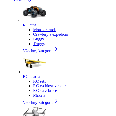
RC auta
Monster truck
Crawlery a expediční
Buggy
Truggy
Všechny kategorie
RC letadla
RC sety
RC rychlostavebnice
RC stavebnice
Makety
Všechny kategorie