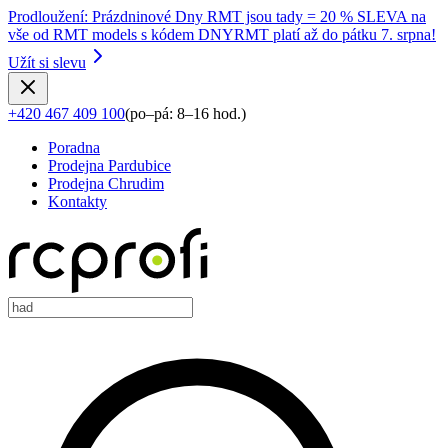
Prodloužení
:
Prázdninové Dny RMT jsou tady = 20 % SLEVA na
vše od RMT models s kódem DNYRMT platí až do pátku 7. srpna!
Užít si slevu
+420 467 409 100
(
po–pá: 8–16 hod.
)
Poradna
Prodejna Pardubice
Prodejna Chrudim
Kontakty