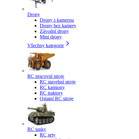
Drony
Drony s kamerou
Drony bez kamery
Závodní drony
Mini drony
Všechny kategorie
RC pracovní stroje
RC stavební stroje
RC kamiony
RC traktory
Ostatní RC stroje
RC tanky
RC sety