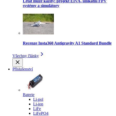
Létat může každý: projekt EIVA, unikátní FPV
systémy a simulátory
Recenze Insta360 Antigravity A1 Standard Bundle
Všechny články
Příslušenství
Baterie
Li-pol
Li-ion
LiFe
LiFePO4