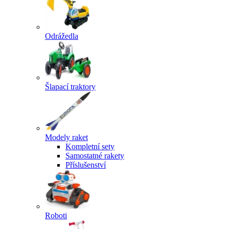
Odrážedla
Šlapací traktory
Modely raket
Kompletní sety
Samostatné rakety
Příslušenství
Roboti