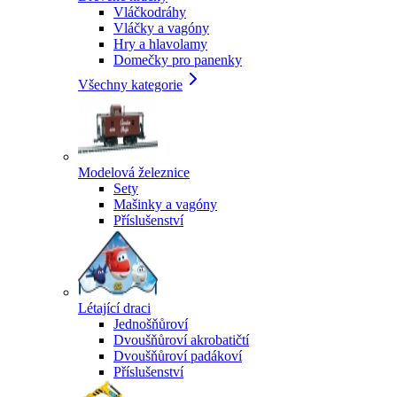
Vláčkodráhy
Vláčky a vagóny
Hry a hlavolamy
Domečky pro panenky
Všechny kategorie
Modelová železnice
Sety
Mašinky a vagóny
Příslušenství
Létající draci
Jednošňůroví
Dvoušňůroví akrobatičtí
Dvoušňůroví padákoví
Příslušenství