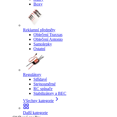
Boxy
Reklamní předměty
Oblečení Traxxas
Oblečení Antonio
Samolepky
Ostatní
Regulátory
Střídavé
Stejnosměrné
RC spínače
Stabilizátory a BEC
Všechny kategorie
Další kategorie