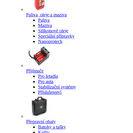
Paliva, oleje a maziva
Paliva
Maziva
Silikonové oleje
Speciální přípravky
Nanoprotech
Přijímače
Pro letadla
Pro auta
Stabilizační systémy
Příslušenství
Přepravní obaly
Batohy a tašky
Kufry