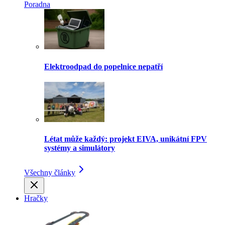
Poradna
Elektroodpad do popelnice nepatří
Létat může každý: projekt EIVA, unikátní FPV
systémy a simulátory
Všechny články
Hračky