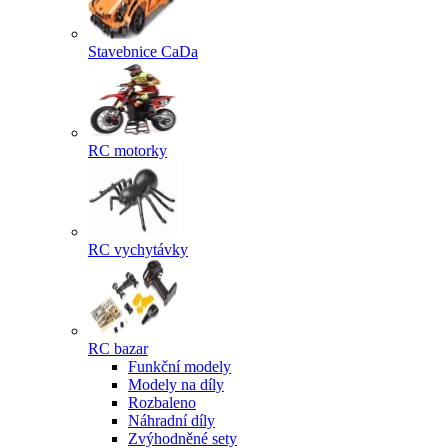
Stavebnice CaDa
RC motorky
RC vychytávky
RC bazar
Funkční modely
Modely na díly
Rozbaleno
Náhradní díly
Zvýhodněné sety