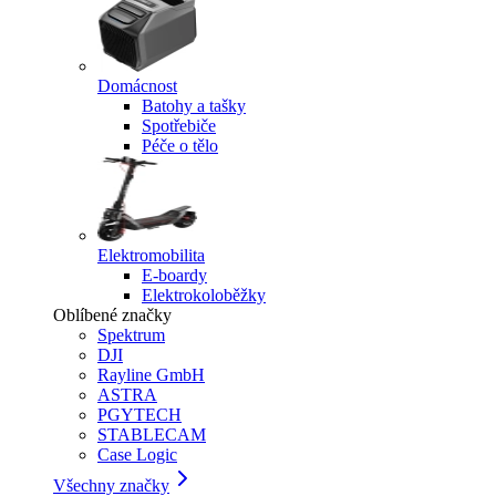
Domácnost
Batohy a tašky
Spotřebiče
Péče o tělo
Elektromobilita
E-boardy
Elektrokoloběžky
Oblíbené značky
Spektrum
DJI
Rayline GmbH
ASTRA
PGYTECH
STABLECAM
Case Logic
Všechny značky