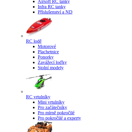
Airsoft RC tanky
Infra RC tanky
Příslušenství a ND
RC lodě
Motorové
Plachetnice
Ponorky
Zavážecí loďky
Stolní modely
RC vrtulníky
Mini vrtulníky
Pro začátečníky
Pro mírně pokročilé
Pro pokročilé a experty