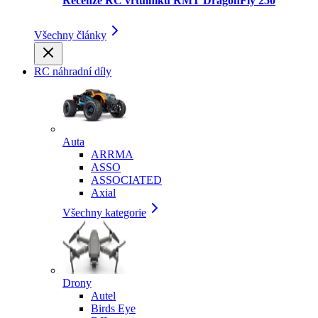
Recenze RC vrtulníku RMT DragonFly 250
Všechny články
RC náhradní díly
Auta
ARRMA
ASSO
ASSOCIATED
Axial
Všechny kategorie
Drony
Autel
Birds Eye