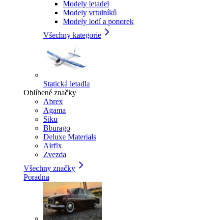
Modely letadel
Modely vrtulníků
Modely lodí a ponorek
Všechny kategorie
Statická letadla
Oblíbené značky
Abrex
Agama
Siku
Bburago
Deluxe Materials
Airfix
Zvezda
Všechny značky
Poradna