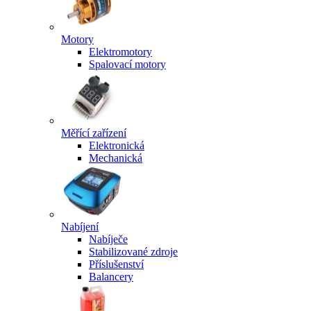
Motory
Elektromotory
Spalovací motory
Měřící zařízení
Elektronická
Mechanická
Nabíjení
Nabíječe
Stabilizované zdroje
Příslušenství
Balancery