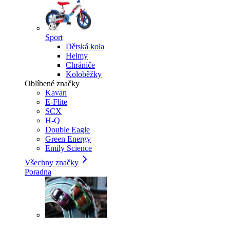
Sport
Dětská kola
Helmy
Chrániče
Koloběžky
Oblíbené značky
Kavan
E-Flite
SCX
H-Q
Double Eagle
Green Energy
Emily Science
Všechny značky
Poradna