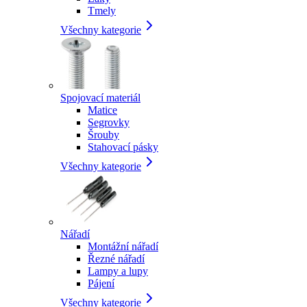
Tmely
Všechny kategorie
Spojovací materiál
Matice
Segrovky
Šrouby
Stahovací pásky
Všechny kategorie
Nářadí
Montážní nářadí
Řezné nářadí
Lampy a lupy
Pájení
Všechny kategorie