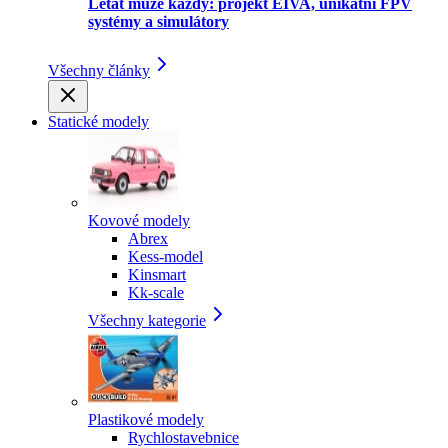
Létat může každý: projekt EIVA, unikátní FPV
systémy a simulátory
Všechny články
Statické modely
Kovové modely
Abrex
Kess-model
Kinsmart
Kk-scale
Všechny kategorie
Plastikové modely
Rychlostavebnice