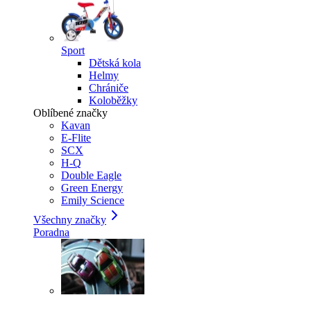
Sport
Dětská kola
Helmy
Chrániče
Koloběžky
Oblíbené značky
Kavan
E-Flite
SCX
H-Q
Double Eagle
Green Energy
Emily Science
Všechny značky
Poradna