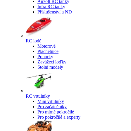
Airsoft RC tanky
Infra RC tanky
Příslušenství a ND
RC lodě
Motorové
Plachetnice
Ponorky
Zavážecí loďky
Stolní modely
RC vrtulníky
Mini vrtulníky
Pro začátečníky
Pro mírně pokročilé
Pro pokročilé a experty