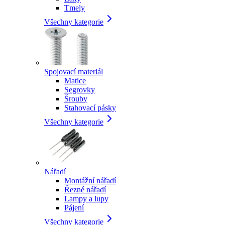
Tmely
Všechny kategorie
Spojovací materiál
Matice
Segrovky
Šrouby
Stahovací pásky
Všechny kategorie
Nářadí
Montážní nářadí
Řezné nářadí
Lampy a lupy
Pájení
Všechny kategorie