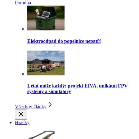
Poradna
Elektroodpad do popelnice nepatří
Létat může každý: projekt EIVA, unikátní FPV
systémy a simulátory
Všechny články
Hračky