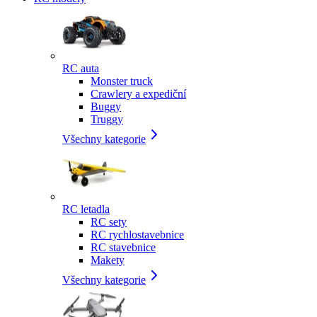
RC auta
Monster truck
Crawlery a expediční
Buggy
Truggy
Všechny kategorie
RC letadla
RC sety
RC rychlostavebnice
RC stavebnice
Makety
Všechny kategorie