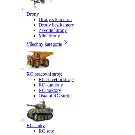
Drony
Drony s kamerou
Drony bez kamery
Závodní drony
Mini drony
Všechny kategorie
RC pracovní stroje
RC stavební stroje
RC kamiony
RC traktory
Ostatní RC stroje
RC tanky
RC sety