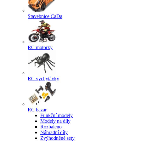
Stavebnice CaDa
RC motorky
RC vychytávky
RC bazar
Funkční modely
Modely na díly
Rozbaleno
Náhradní díly
Zvýhodněné sety