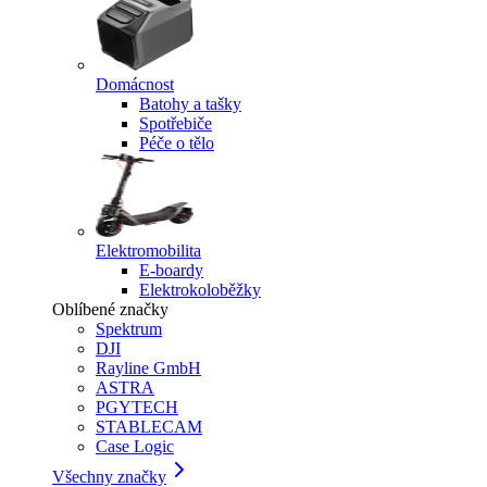
Domácnost
Batohy a tašky
Spotřebiče
Péče o tělo
Elektromobilita
E-boardy
Elektrokoloběžky
Oblíbené značky
Spektrum
DJI
Rayline GmbH
ASTRA
PGYTECH
STABLECAM
Case Logic
Všechny značky