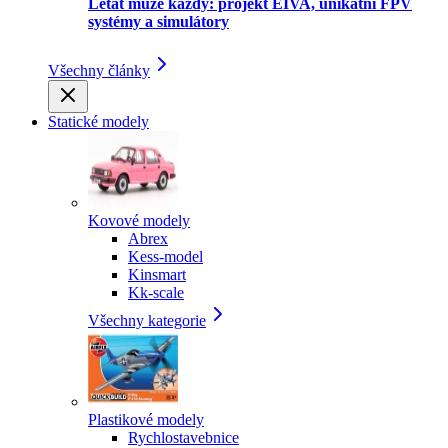
Létat může každý: projekt EIVA, unikátní FPV
systémy a simulátory
Všechny články
Statické modely
Kovové modely
Abrex
Kess-model
Kinsmart
Kk-scale
Všechny kategorie
Plastikové modely
Rychlostavebnice