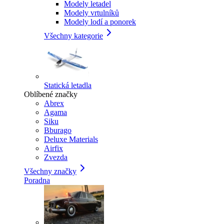
Modely letadel
Modely vrtulníků
Modely lodí a ponorek
Všechny kategorie
Statická letadla
Oblíbené značky
Abrex
Agama
Siku
Bburago
Deluxe Materials
Airfix
Zvezda
Všechny značky
Poradna