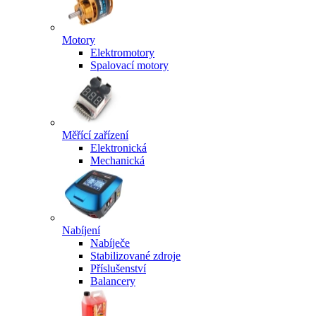
Motory
Elektromotory
Spalovací motory
Měřící zařízení
Elektronická
Mechanická
Nabíjení
Nabíječe
Stabilizované zdroje
Příslušenství
Balancery