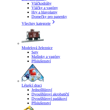
Vláčkodráhy
Vláčky a vagóny
Hry a hlavolamy
Domečky pro panenky
Všechny kategorie
Modelová železnice
Sety
Mašinky a vagóny
Příslušenství
Létající draci
Jednošňůroví
Dvoušňůroví akrobatičtí
Dvoušňůroví padákoví
Příslušenství