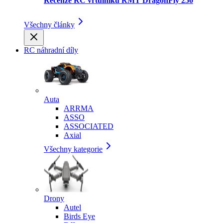
Recenze RC vrtulníku RMT DragonFly 250
Všechny články
RC náhradní díly
Auta
ARRMA
ASSO
ASSOCIATED
Axial
Všechny kategorie
Drony
Autel
Birds Eye