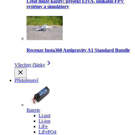
Létat může každý: projekt EIVA, unikátní FPV
systémy a simulátory
Recenze Insta360 Antigravity A1 Standard Bundle
Všechny články
Příslušenství
Baterie
Li-pol
Li-ion
LiFe
LiFePO4