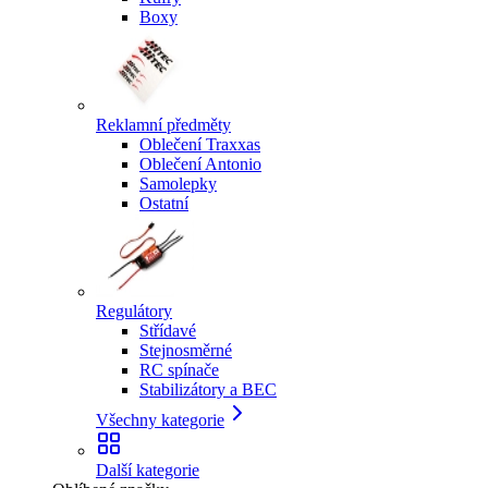
Boxy
Reklamní předměty
Oblečení Traxxas
Oblečení Antonio
Samolepky
Ostatní
Regulátory
Střídavé
Stejnosměrné
RC spínače
Stabilizátory a BEC
Všechny kategorie
Další kategorie