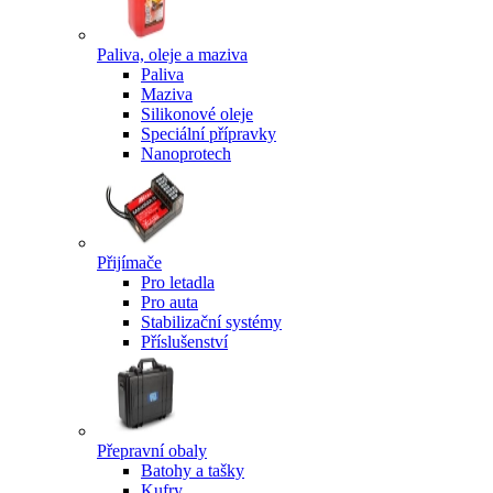
Paliva, oleje a maziva
Paliva
Maziva
Silikonové oleje
Speciální přípravky
Nanoprotech
Přijímače
Pro letadla
Pro auta
Stabilizační systémy
Příslušenství
Přepravní obaly
Batohy a tašky
Kufry