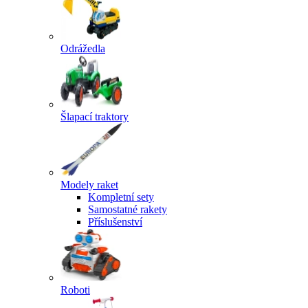
Odrážedla
Šlapací traktory
Modely raket
Kompletní sety
Samostatné rakety
Příslušenství
Roboti