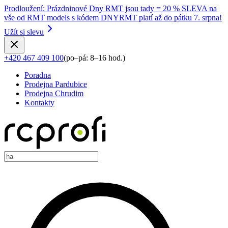
Prodloužení
:
Prázdninové Dny RMT jsou tady = 20 % SLEVA na
vše od RMT models s kódem DNYRMT platí až do pátku 7. srpna!
Užít si slevu
+420 467 409 100
(
po–pá: 8–16 hod.
)
Poradna
Prodejna Pardubice
Prodejna Chrudim
Kontakty