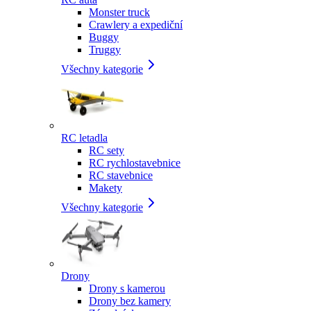
Monster truck
Crawlery a expediční
Buggy
Truggy
Všechny kategorie
RC letadla
RC sety
RC rychlostavebnice
RC stavebnice
Makety
Všechny kategorie
Drony
Drony s kamerou
Drony bez kamery