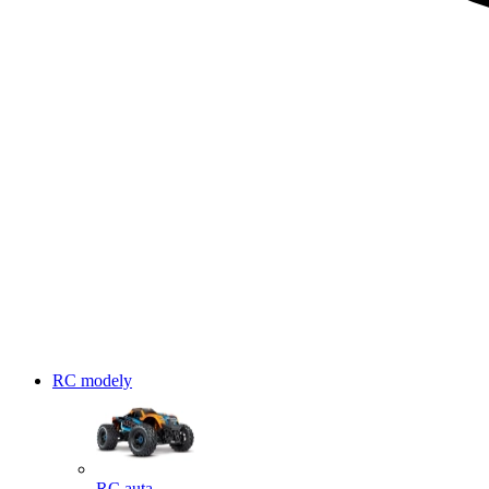
RC modely
RC auta