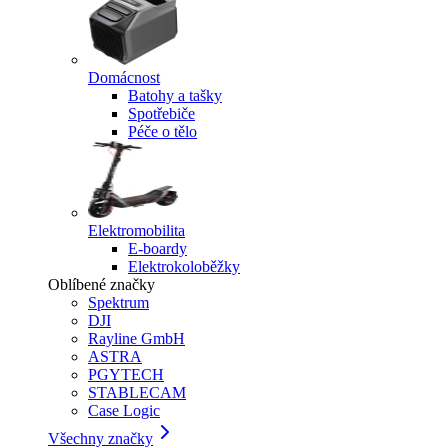
Domácnost
Batohy a tašky
Spotřebiče
Péče o tělo
Elektromobilita
E-boardy
Elektrokoloběžky
Oblíbené značky
Spektrum
DJI
Rayline GmbH
ASTRA
PGYTECH
STABLECAM
Case Logic
Všechny značky