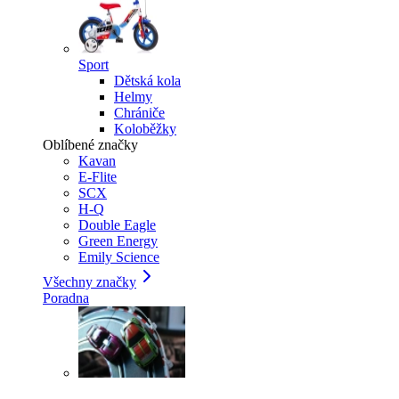
Sport
Dětská kola
Helmy
Chrániče
Koloběžky
Oblíbené značky
Kavan
E-Flite
SCX
H-Q
Double Eagle
Green Energy
Emily Science
Všechny značky
Poradna