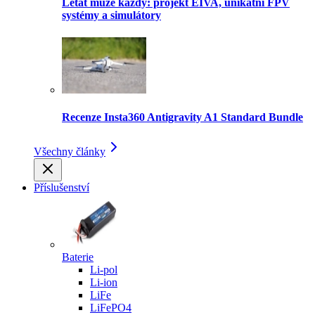
Létat může každý: projekt EIVA, unikátní FPV
systémy a simulátory
Recenze Insta360 Antigravity A1 Standard Bundle
Všechny články
Příslušenství
Baterie
Li-pol
Li-ion
LiFe
LiFePO4