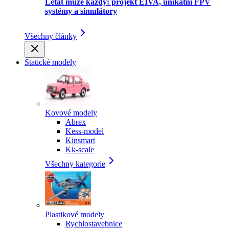
Létat může každý: projekt EIVA, unikátní FPV
systémy a simulátory
Všechny články
Statické modely
Kovové modely
Abrex
Kess-model
Kinsmart
Kk-scale
Všechny kategorie
Plastikové modely
Rychlostavebnice