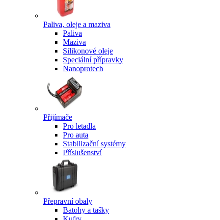
Paliva, oleje a maziva
Paliva
Maziva
Silikonové oleje
Speciální přípravky
Nanoprotech
Přijímače
Pro letadla
Pro auta
Stabilizační systémy
Příslušenství
Přepravní obaly
Batohy a tašky
Kufry