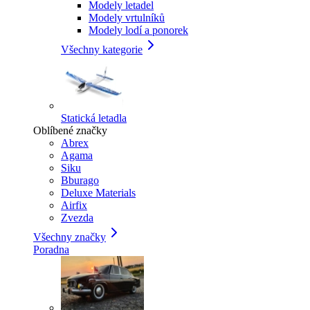
Modely letadel
Modely vrtulníků
Modely lodí a ponorek
Všechny kategorie
Statická letadla
Oblíbené značky
Abrex
Agama
Siku
Bburago
Deluxe Materials
Airfix
Zvezda
Všechny značky
Poradna