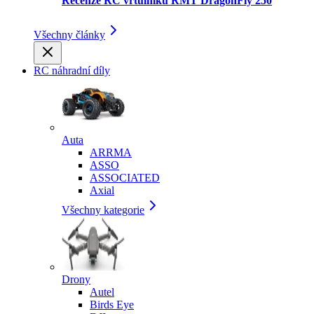
Recenze RC vrtulníku RMT DragonFly 250
Všechny články
RC náhradní díly
Auta
ARRMA
ASSO
ASSOCIATED
Axial
Všechny kategorie
Drony
Autel
Birds Eye