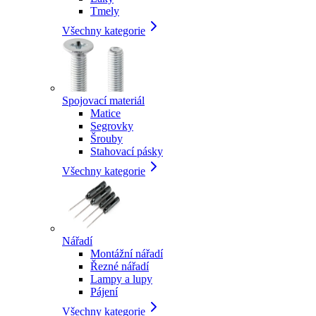
Tmely
Všechny kategorie
Spojovací materiál
Matice
Segrovky
Šrouby
Stahovací pásky
Všechny kategorie
Nářadí
Montážní nářadí
Řezné nářadí
Lampy a lupy
Pájení
Všechny kategorie