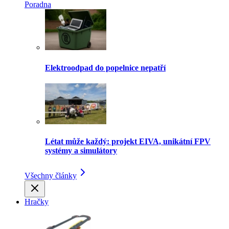
Poradna
Elektroodpad do popelnice nepatří
Létat může každý: projekt EIVA, unikátní FPV
systémy a simulátory
Všechny články
Hračky