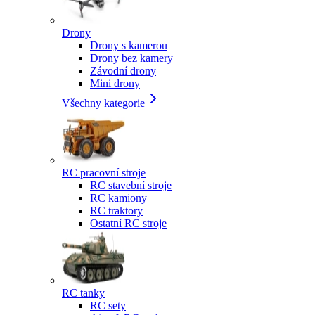
Drony
Drony s kamerou
Drony bez kamery
Závodní drony
Mini drony
Všechny kategorie
RC pracovní stroje
RC stavební stroje
RC kamiony
RC traktory
Ostatní RC stroje
RC tanky
RC sety