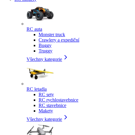
RC auta
Monster truck
Crawlery a expediční
Buggy
Truggy
Všechny kategorie
RC letadla
RC sety
RC rychlostavebnice
RC stavebnice
Makety
Všechny kategorie