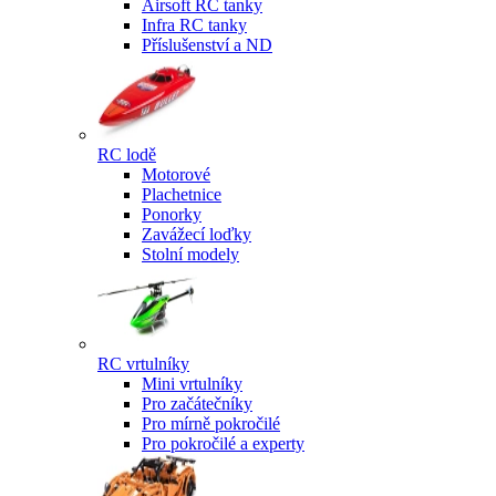
Airsoft RC tanky
Infra RC tanky
Příslušenství a ND
RC lodě
Motorové
Plachetnice
Ponorky
Zavážecí loďky
Stolní modely
RC vrtulníky
Mini vrtulníky
Pro začátečníky
Pro mírně pokročilé
Pro pokročilé a experty