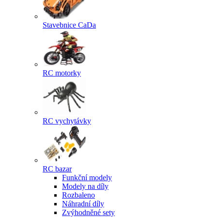
Stavebnice CaDa
RC motorky
RC vychytávky
RC bazar
Funkční modely
Modely na díly
Rozbaleno
Náhradní díly
Zvýhodněné sety