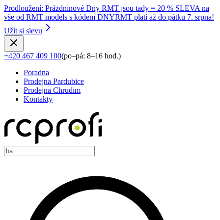
Prodloužení
:
Prázdninové Dny RMT jsou tady = 20 % SLEVA na
vše od RMT models s kódem DNYRMT platí až do pátku 7. srpna!
Užít si slevu
+420 467 409 100
(
po–pá: 8–16 hod.
)
Poradna
Prodejna Pardubice
Prodejna Chrudim
Kontakty