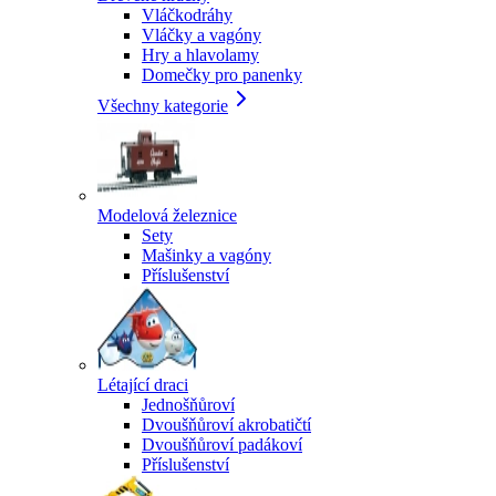
Vláčkodráhy
Vláčky a vagóny
Hry a hlavolamy
Domečky pro panenky
Všechny kategorie
Modelová železnice
Sety
Mašinky a vagóny
Příslušenství
Létající draci
Jednošňůroví
Dvoušňůroví akrobatičtí
Dvoušňůroví padákoví
Příslušenství