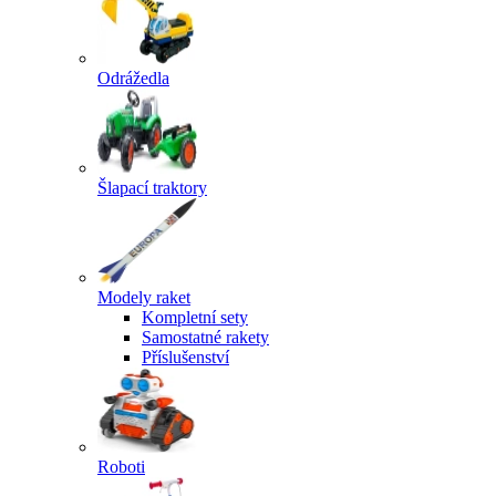
Odrážedla
Šlapací traktory
Modely raket
Kompletní sety
Samostatné rakety
Příslušenství
Roboti