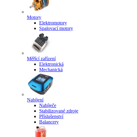
Motory
Elektromotory
Spalovací motory
Měřící zařízení
Elektronická
Mechanická
Nabíjení
Nabíječe
Stabilizované zdroje
Příslušenství
Balancery