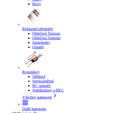
Boxy
Reklamní předměty
Oblečení Traxxas
Oblečení Antonio
Samolepky
Ostatní
Regulátory
Střídavé
Stejnosměrné
RC spínače
Stabilizátory a BEC
Všechny kategorie
Další kategorie