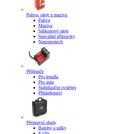
Paliva, oleje a maziva
Paliva
Maziva
Silikonové oleje
Speciální přípravky
Nanoprotech
Přijímače
Pro letadla
Pro auta
Stabilizační systémy
Příslušenství
Přepravní obaly
Batohy a tašky
Kufry