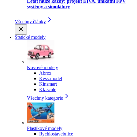
Létat může každý: projekt EIVA, unikátní FPV
systémy a simulátory
Všechny články
Statické modely
Kovové modely
Abrex
Kess-model
Kinsmart
Kk-scale
Všechny kategorie
Plastikové modely
Rychlostavebnice