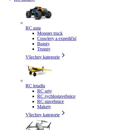
RC auta
Monster truck
Crawlery a expediční
Buggy
Truggy
Všechny kategorie
RC letadla
RC sety
RC rychlostavebnice
RC stavebnice
Makety
Všechny kategorie