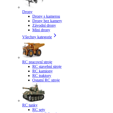
Drony
Drony s kamerou
Drony bez kamery
Závodní drony
Mini drony
Všechny kategorie
RC pracovní stroje
RC stavební stroje
RC kamiony
RC traktory
Ostatní RC stroje
RC tanky
RC sety