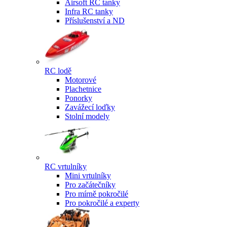
Airsoft RC tanky
Infra RC tanky
Příslušenství a ND
RC lodě
Motorové
Plachetnice
Ponorky
Zavážecí loďky
Stolní modely
RC vrtulníky
Mini vrtulníky
Pro začátečníky
Pro mírně pokročilé
Pro pokročilé a experty