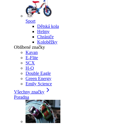
Sport
Dětská kola
Helmy
Chrániče
Koloběžky
Oblíbené značky
Kavan
E-Flite
SCX
H-Q
Double Eagle
Green Energy
Emily Science
Všechny značky
Poradna