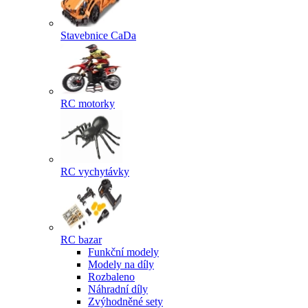
Stavebnice CaDa
RC motorky
RC vychytávky
RC bazar
Funkční modely
Modely na díly
Rozbaleno
Náhradní díly
Zvýhodněné sety