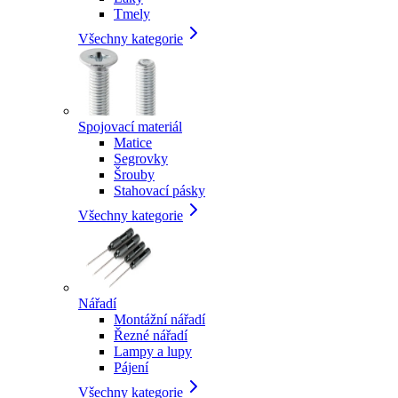
Tmely
Všechny kategorie
Spojovací materiál
Matice
Segrovky
Šrouby
Stahovací pásky
Všechny kategorie
Nářadí
Montážní nářadí
Řezné nářadí
Lampy a lupy
Pájení
Všechny kategorie