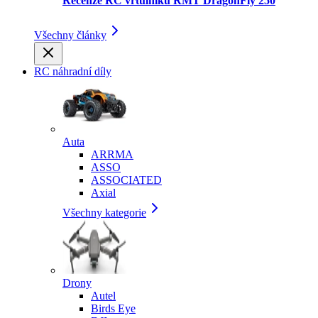
Recenze RC vrtulníku RMT DragonFly 250
Všechny články
RC náhradní díly
Auta
ARRMA
ASSO
ASSOCIATED
Axial
Všechny kategorie
Drony
Autel
Birds Eye