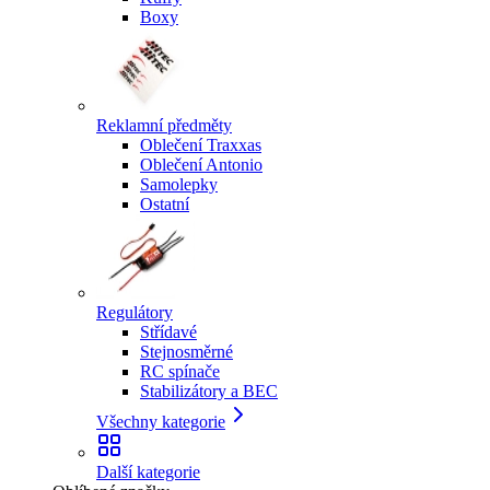
Boxy
Reklamní předměty
Oblečení Traxxas
Oblečení Antonio
Samolepky
Ostatní
Regulátory
Střídavé
Stejnosměrné
RC spínače
Stabilizátory a BEC
Všechny kategorie
Další kategorie