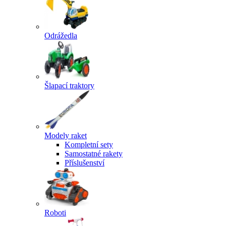
Odrážedla
Šlapací traktory
Modely raket
Kompletní sety
Samostatné rakety
Příslušenství
Roboti