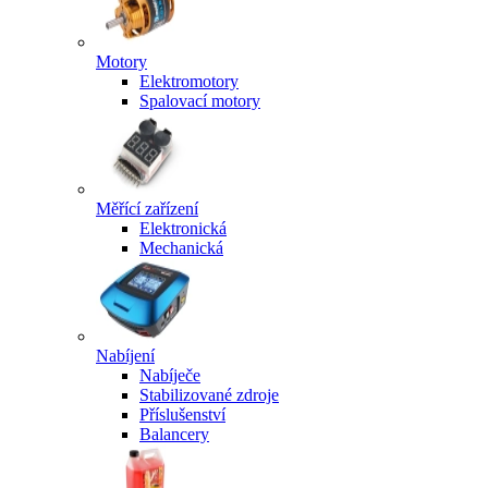
Motory
Elektromotory
Spalovací motory
Měřící zařízení
Elektronická
Mechanická
Nabíjení
Nabíječe
Stabilizované zdroje
Příslušenství
Balancery