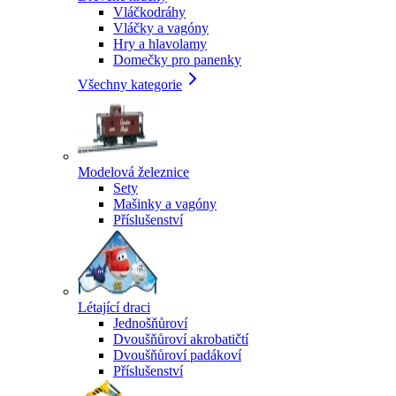
Vláčkodráhy
Vláčky a vagóny
Hry a hlavolamy
Domečky pro panenky
Všechny kategorie
Modelová železnice
Sety
Mašinky a vagóny
Příslušenství
Létající draci
Jednošňůroví
Dvoušňůroví akrobatičtí
Dvoušňůroví padákoví
Příslušenství