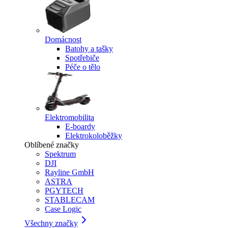
Domácnost
Batohy a tašky
Spotřebiče
Péče o tělo
Elektromobilita
E-boardy
Elektrokoloběžky
Oblíbené značky
Spektrum
DJI
Rayline GmbH
ASTRA
PGYTECH
STABLECAM
Case Logic
Všechny značky