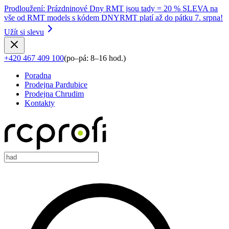
Prodloužení
:
Prázdninové Dny RMT jsou tady = 20 % SLEVA na
vše od RMT models s kódem DNYRMT platí až do pátku 7. srpna!
Užít si slevu
+420 467 409 100
(
po–pá: 8–16 hod.
)
Poradna
Prodejna Pardubice
Prodejna Chrudim
Kontakty