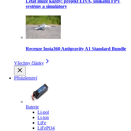
Létat může každý: projekt EIVA, unikátní FPV
systémy a simulátory
Recenze Insta360 Antigravity A1 Standard Bundle
Všechny články
Příslušenství
Baterie
Li-pol
Li-ion
LiFe
LiFePO4