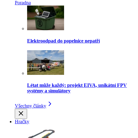
Poradna
Elektroodpad do popelnice nepatří
Létat může každý: projekt EIVA, unikátní FPV
systémy a simulátory
Všechny články
Hračky