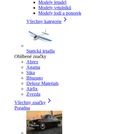
Modely letadel
Modely vrtulníků
Modely lodí a ponorek
Všechny kategorie
Statická letadla
Oblíbené značky
Abrex
Agama
Siku
Bburago
Deluxe Materials
Airfix
Zvezda
Všechny značky
Poradna