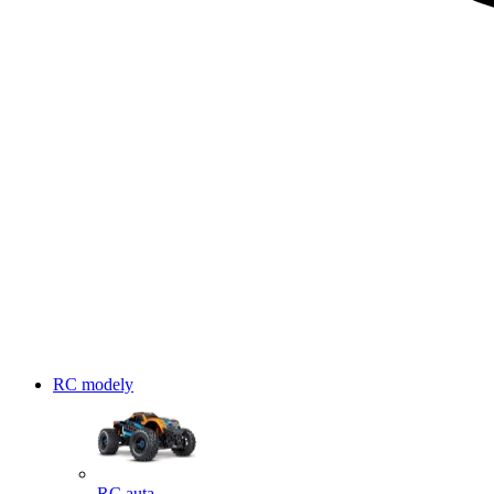
RC modely
RC auta