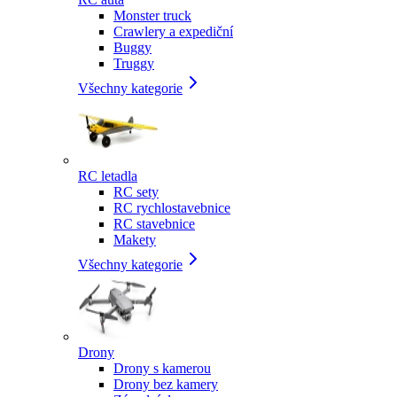
Monster truck
Crawlery a expediční
Buggy
Truggy
Všechny kategorie
RC letadla
RC sety
RC rychlostavebnice
RC stavebnice
Makety
Všechny kategorie
Drony
Drony s kamerou
Drony bez kamery