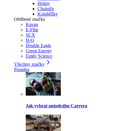
Helmy
Chrániče
Koloběžky
Oblíbené značky
Kavan
E-Flite
SCX
H-Q
Double Eagle
Green Energy
Emily Science
Všechny značky
Poradna
Jak vybrat autodráhu Carrera