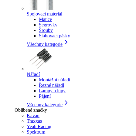
Spojovací materiál
Matice
Segrovky
Šrouby
Stahovací pásky
Všechny kategorie
Nářadí
Montážní nářadí
Řezné nářadí
Lampy a lupy
Pájení
Všechny kategorie
Oblíbené značky
Kavan
Traxxas
Yeah Racing
Spektrum