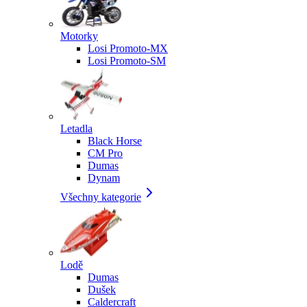
Motorky
Losi Promoto-MX
Losi Promoto-SM
Letadla
Black Horse
CM Pro
Dumas
Dynam
Všechny kategorie
Lodě
Dumas
Dušek
Caldercraft