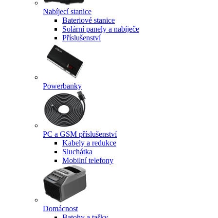
Nabíjecí stanice
Bateriové stanice
Solární panely a nabíječe
Příslušenství
Powerbanky
PC a GSM příslušenství
Kabely a redukce
Sluchátka
Mobilní telefony
Domácnost
Batohy a tašky