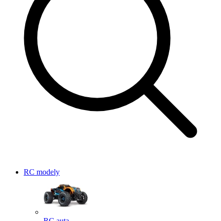
RC modely
RC auta