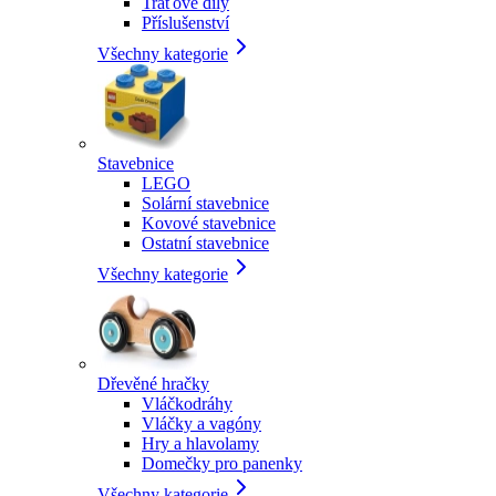
Traťové díly
Příslušenství
Všechny kategorie
Stavebnice
LEGO
Solární stavebnice
Kovové stavebnice
Ostatní stavebnice
Všechny kategorie
Dřevěné hračky
Vláčkodráhy
Vláčky a vagóny
Hry a hlavolamy
Domečky pro panenky
Všechny kategorie