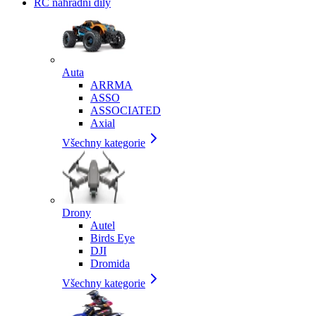
RC náhradní díly
Auta
ARRMA
ASSO
ASSOCIATED
Axial
Všechny kategorie
Drony
Autel
Birds Eye
DJI
Dromida
Všechny kategorie