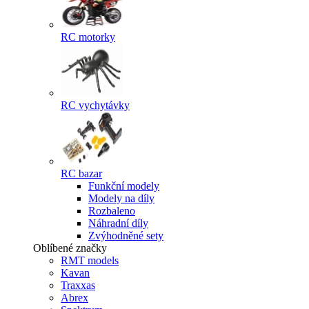
RC motorky
RC vychytávky
RC bazar
Funkční modely
Modely na díly
Rozbaleno
Náhradní díly
Zvýhodněné sety
Oblíbené značky
RMT models
Kavan
Traxxas
Abrex