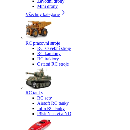
Závodní drony
Mini drony
Všechny kategorie
RC pracovní stroje
RC stavební stroje
RC kamiony
RC traktory
Ostatní RC stroje
RC tanky
RC sety
Airsoft RC tanky
Infra RC tanky
Příslušenství a ND