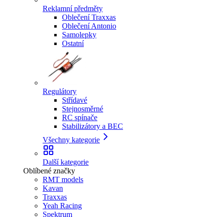
Reklamní předměty
Oblečení Traxxas
Oblečení Antonio
Samolepky
Ostatní
Regulátory
Střídavé
Stejnosměrné
RC spínače
Stabilizátory a BEC
Všechny kategorie
Další kategorie
Oblíbené značky
RMT models
Kavan
Traxxas
Yeah Racing
Spektrum