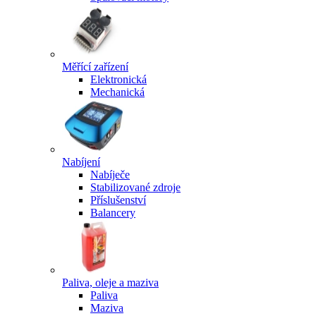
Měřící zařízení
Elektronická
Mechanická
Nabíjení
Nabíječe
Stabilizované zdroje
Příslušenství
Balancery
Paliva, oleje a maziva
Paliva
Maziva