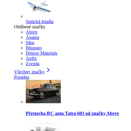
Statická letadla
Oblíbené značky
Abrex
Agama
Siku
Bburago
Deluxe Materials
Airfix
Zvezda
Všechny značky
Poradna
Přestavba RC auta Tatra 603 od značky Abrex