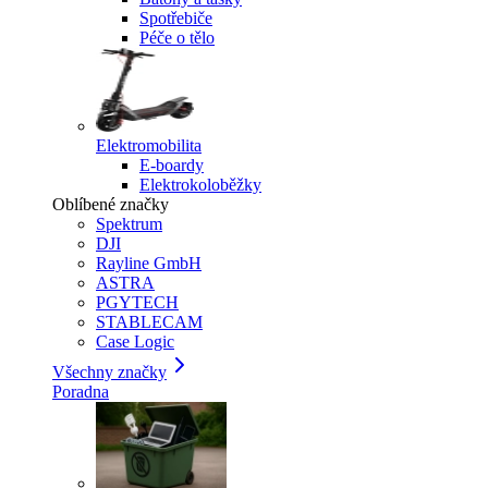
Spotřebiče
Péče o tělo
Elektromobilita
E-boardy
Elektrokoloběžky
Oblíbené značky
Spektrum
DJI
Rayline GmbH
ASTRA
PGYTECH
STABLECAM
Case Logic
Všechny značky
Poradna