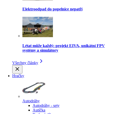
Elektroodpad do popelnice nepatří
Létat může každý: projekt EIVA, unikátní FPV
systémy a simulátory
Všechny články
Hračky
Autodráhy
Autodráhy - sety
Autíčka