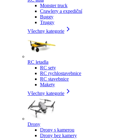
Monster truck
Crawlery a expediční
Buggy
Truggy
Všechny kategorie
RC letadla
RC sety
RC rychlostavebnice
RC stavebnice
Makety
Všechny kategorie
Drony
Drony s kamerou
Drony bez kamery