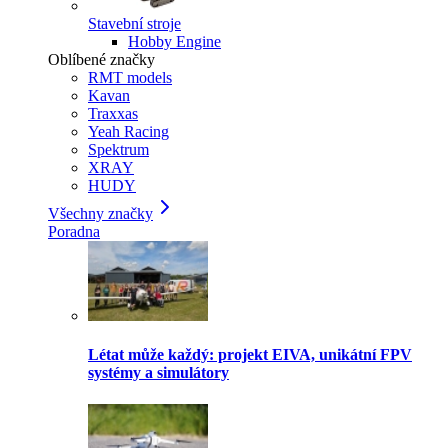
Stavební stroje
Hobby Engine
Oblíbené značky
RMT models
Kavan
Traxxas
Yeah Racing
Spektrum
XRAY
HUDY
Všechny značky
Poradna
Létat může každý: projekt EIVA, unikátní FPV
systémy a simulátory