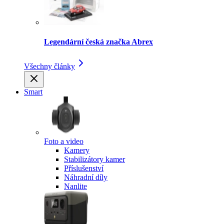
Legendární česká značka Abrex
Všechny články
Smart
Foto a video
Kamery
Stabilizátory kamer
Příslušenství
Náhradní díly
Nanlite