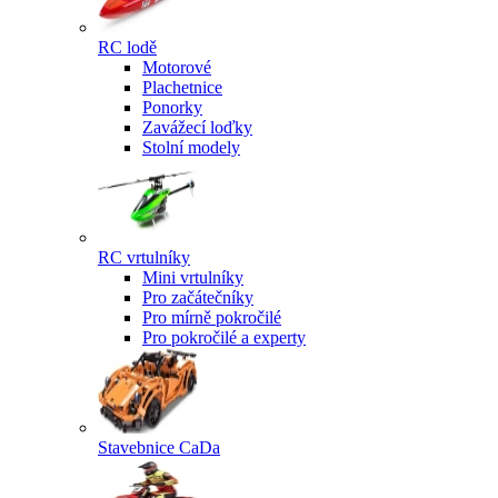
RC lodě
Motorové
Plachetnice
Ponorky
Zavážecí loďky
Stolní modely
RC vrtulníky
Mini vrtulníky
Pro začátečníky
Pro mírně pokročilé
Pro pokročilé a experty
Stavebnice CaDa