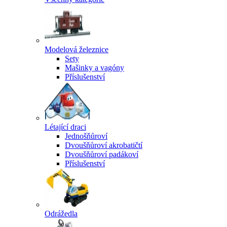
Modelová železnice
Sety
Mašinky a vagóny
Příslušenství
Létající draci
Jednošňůroví
Dvoušňůroví akrobatičtí
Dvoušňůroví padákoví
Příslušenství
Odrážedla