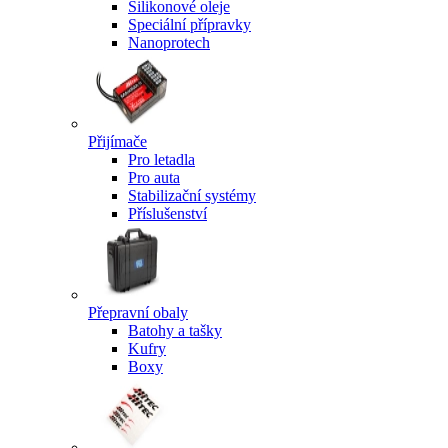
Silikonové oleje
Speciální přípravky
Nanoprotech
Přijímače
Pro letadla
Pro auta
Stabilizační systémy
Příslušenství
Přepravní obaly
Batohy a tašky
Kufry
Boxy