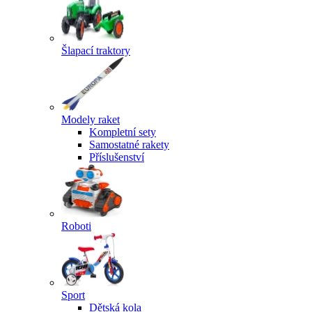
Šlapací traktory
Modely raket
Kompletní sety
Samostatné rakety
Příslušenství
Roboti
Sport
Dětská kola