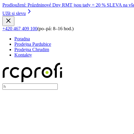
Prodloužení
:
Prázdninové Dny RMT jsou tady = 20 % SLEVA na vše
Užít si slevu
+420 467 409 100
(
po–pá: 8–16 hod.
)
Poradna
Prodejna Pardubice
Prodejna Chrudim
Kontakty