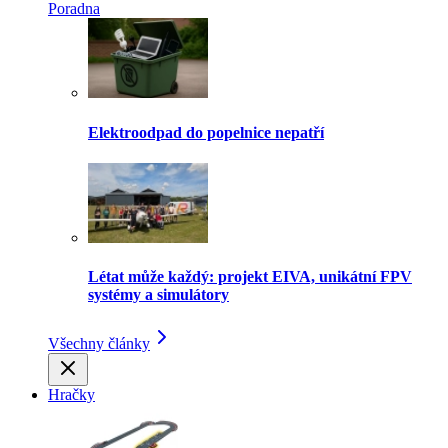
Poradna
Elektroodpad do popelnice nepatří
Létat může každý: projekt EIVA, unikátní FPV
systémy a simulátory
Všechny články
Hračky