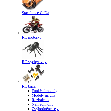
Stavebnice CaDa
RC motorky
RC vychytávky
RC bazar
Funkční modely
Modely na díly
Rozbaleno
Náhradní díly
Zvýhodněné sety