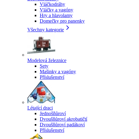
Vláčkodráhy
Vláčky a vagóny
Hry a hlavolamy
Domečky pro panenky
Všechny kategorie
Modelová železnice
Sety
Mašinky a vagóny
Příslušenství
Létající draci
Jednošňůroví
Dvoušňůroví akrobatičtí
Dvoušňůroví padákoví
Příslušenství