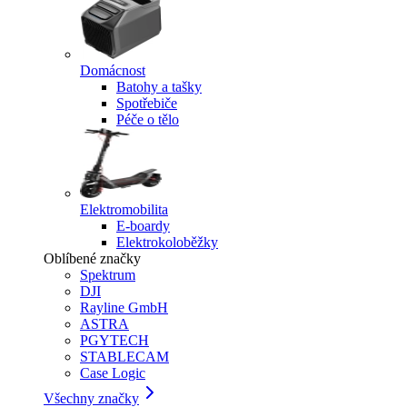
Domácnost
Batohy a tašky
Spotřebiče
Péče o tělo
Elektromobilita
E-boardy
Elektrokoloběžky
Oblíbené značky
Spektrum
DJI
Rayline GmbH
ASTRA
PGYTECH
STABLECAM
Case Logic
Všechny značky