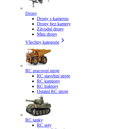
Drony
Drony s kamerou
Drony bez kamery
Závodní drony
Mini drony
Všechny kategorie
RC pracovní stroje
RC stavební stroje
RC kamiony
RC traktory
Ostatní RC stroje
RC tanky
RC sety