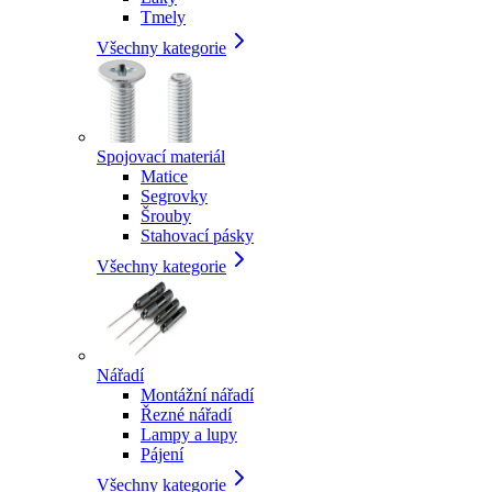
Tmely
Všechny kategorie
Spojovací materiál
Matice
Segrovky
Šrouby
Stahovací pásky
Všechny kategorie
Nářadí
Montážní nářadí
Řezné nářadí
Lampy a lupy
Pájení
Všechny kategorie