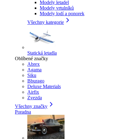
Modely letadel
Modely vrtulníků
Modely lodí a ponorek
Všechny kategorie
Statická letadla
Oblíbené značky
Abrex
Agama
Siku
Bburago
Deluxe Materials
Airfix
Zvezda
Všechny značky
Poradna