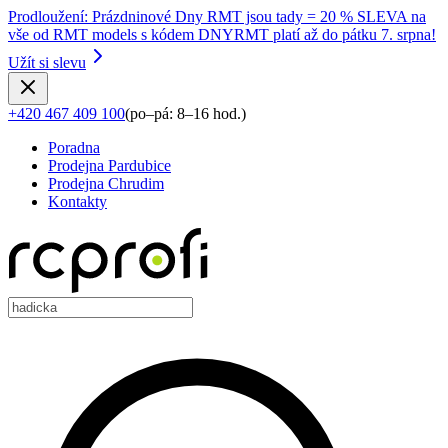
Prodloužení
:
Prázdninové Dny RMT jsou tady = 20 % SLEVA na
vše od RMT models s kódem DNYRMT platí až do pátku 7. srpna!
Užít si slevu
+420 467 409 100
(
po–pá: 8–16 hod.
)
Poradna
Prodejna Pardubice
Prodejna Chrudim
Kontakty