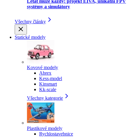
Létat může každý: projekt EIVA, unikátní FPV
systémy a simulátory
Všechny články
Statické modely
Kovové modely
Abrex
Kess-model
Kinsmart
Kk-scale
Všechny kategorie
Plastikové modely
Rychlostavebnice