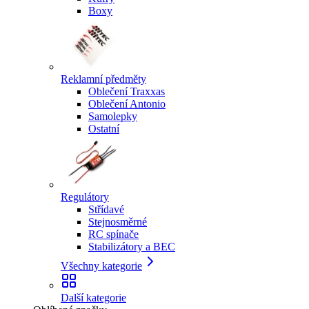
Boxy
Reklamní předměty
Oblečení Traxxas
Oblečení Antonio
Samolepky
Ostatní
Regulátory
Střídavé
Stejnosměrné
RC spínače
Stabilizátory a BEC
Všechny kategorie
Další kategorie