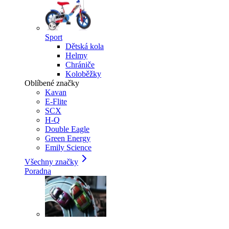
Sport
Dětská kola
Helmy
Chrániče
Koloběžky
Oblíbené značky
Kavan
E-Flite
SCX
H-Q
Double Eagle
Green Energy
Emily Science
Všechny značky
Poradna