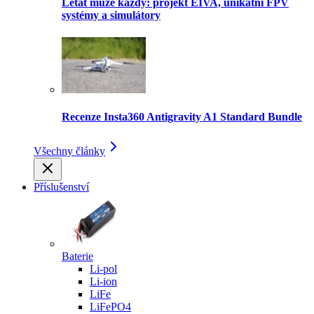
Létat může každý: projekt EIVA, unikátní FPV
systémy a simulátory
Recenze Insta360 Antigravity A1 Standard Bundle
Všechny články
Příslušenství
Baterie
Li-pol
Li-ion
LiFe
LiFePO4