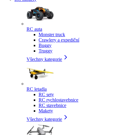
RC auta
Monster truck
Crawlery a expediční
Buggy
Truggy
Všechny kategorie
RC letadla
RC sety
RC rychlostavebnice
RC stavebnice
Makety
Všechny kategorie