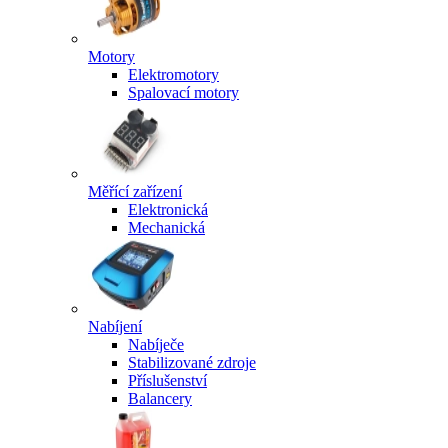
Motory
Elektromotory
Spalovací motory
Měřící zařízení
Elektronická
Mechanická
Nabíjení
Nabíječe
Stabilizované zdroje
Příslušenství
Balancery