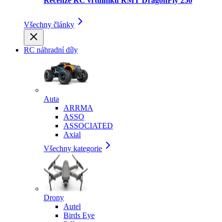
Recenze RC vrtulníku RMT DragonFly 250
Všechny články
RC náhradní díly
Auta
ARRMA
ASSO
ASSOCIATED
Axial
Všechny kategorie
Drony
Autel
Birds Eye