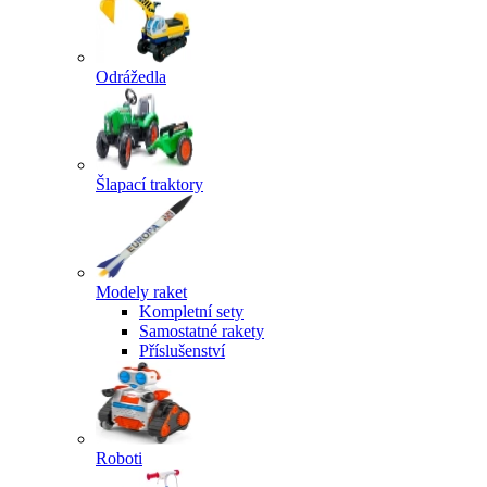
Odrážedla
Šlapací traktory
Modely raket
Kompletní sety
Samostatné rakety
Příslušenství
Roboti