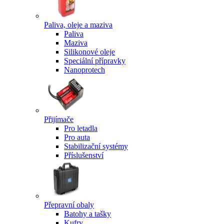
Paliva, oleje a maziva
Paliva
Maziva
Silikonové oleje
Speciální přípravky
Nanoprotech
Přijímače
Pro letadla
Pro auta
Stabilizační systémy
Příslušenství
Přepravní obaly
Batohy a tašky
Kufry