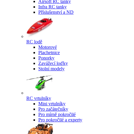
Airsoft RC tanky
Infra RC tanky
Příslušenství a ND
RC lodě
Motorové
Plachetnice
Ponorky
Zavážecí loďky
Stolní modely
RC vrtulníky
Mini vrtulníky
Pro začátečníky
Pro mírně pokročilé
Pro pokročilé a experty