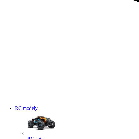
RC modely
RC auta