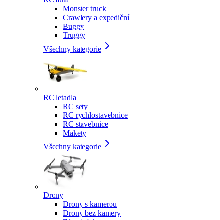
Monster truck
Crawlery a expediční
Buggy
Truggy
Všechny kategorie
RC letadla
RC sety
RC rychlostavebnice
RC stavebnice
Makety
Všechny kategorie
Drony
Drony s kamerou
Drony bez kamery