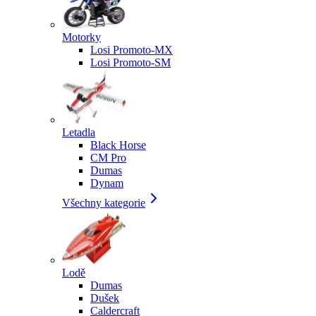
Motorky
Losi Promoto-MX
Losi Promoto-SM
Letadla
Black Horse
CM Pro
Dumas
Dynam
Všechny kategorie
Lodě
Dumas
Dušek
Caldercraft