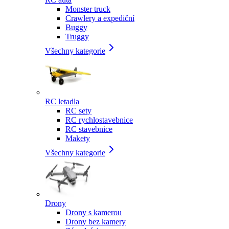
Monster truck
Crawlery a expediční
Buggy
Truggy
Všechny kategorie
RC letadla
RC sety
RC rychlostavebnice
RC stavebnice
Makety
Všechny kategorie
Drony
Drony s kamerou
Drony bez kamery