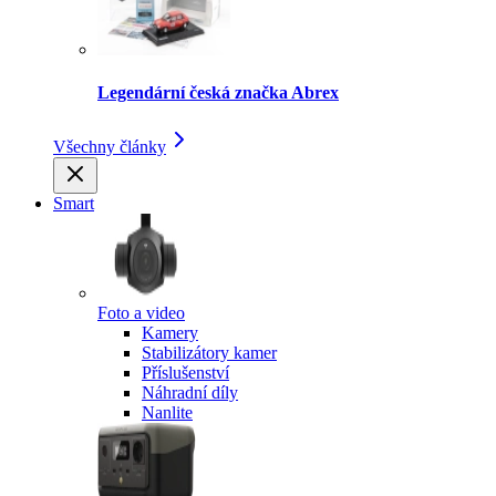
Legendární česká značka Abrex
Všechny články
Smart
Foto a video
Kamery
Stabilizátory kamer
Příslušenství
Náhradní díly
Nanlite