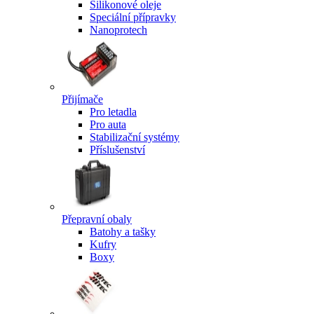
Silikonové oleje
Speciální přípravky
Nanoprotech
Přijímače
Pro letadla
Pro auta
Stabilizační systémy
Příslušenství
Přepravní obaly
Batohy a tašky
Kufry
Boxy