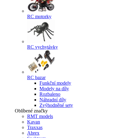
RC motorky
RC vychytávky
RC bazar
Funkční modely
Modely na díly
Rozbaleno
Náhradní díly
Zvýhodněné sety
Oblíbené značky
RMT models
Kavan
Traxxas
Abrex