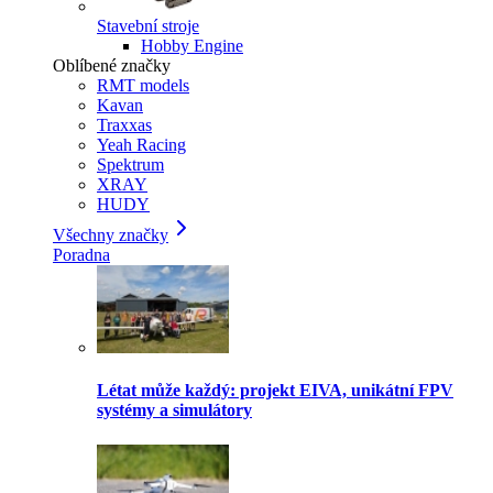
Stavební stroje
Hobby Engine
Oblíbené značky
RMT models
Kavan
Traxxas
Yeah Racing
Spektrum
XRAY
HUDY
Všechny značky
Poradna
Létat může každý: projekt EIVA, unikátní FPV
systémy a simulátory