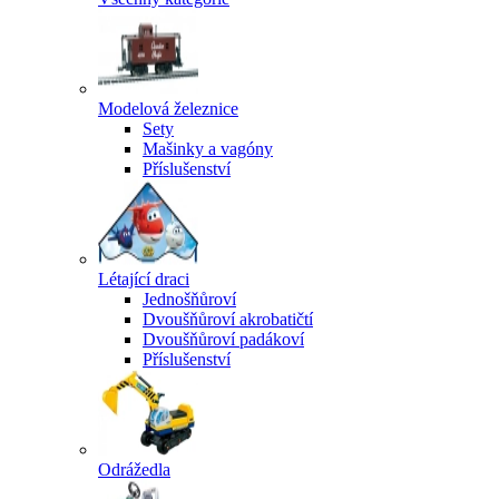
Modelová železnice
Sety
Mašinky a vagóny
Příslušenství
Létající draci
Jednošňůroví
Dvoušňůroví akrobatičtí
Dvoušňůroví padákoví
Příslušenství
Odrážedla