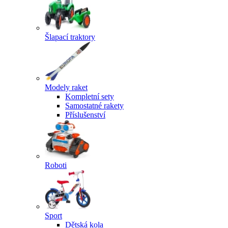
Šlapací traktory
Modely raket
Kompletní sety
Samostatné rakety
Příslušenství
Roboti
Sport
Dětská kola