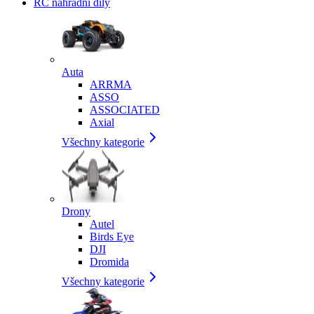
RC náhradní díly
Auta
ARRMA
ASSO
ASSOCIATED
Axial
Všechny kategorie
Drony
Autel
Birds Eye
DJI
Dromida
Všechny kategorie