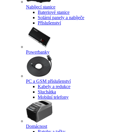
Nabíjecí stanice
Bateriové stanice
Solární panely a nabíječe
Příslušenství
Powerbanky
PC a GSM příslušenství
Kabely a redukce
Sluchátka
Mobilní telefony
Domácnost
Batohy a tašky