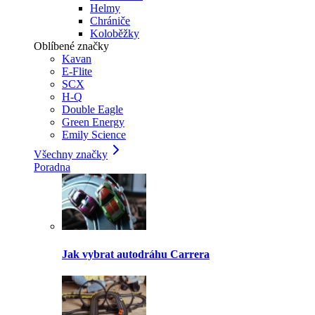
Helmy
Chrániče
Koloběžky
Oblíbené značky
Kavan
E-Flite
SCX
H-Q
Double Eagle
Green Energy
Emily Science
Všechny značky
Poradna
Jak vybrat autodráhu Carrera