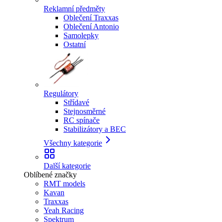
Reklamní předměty
Oblečení Traxxas
Oblečení Antonio
Samolepky
Ostatní
Regulátory
Střídavé
Stejnosměrné
RC spínače
Stabilizátory a BEC
Všechny kategorie
Další kategorie
Oblíbené značky
RMT models
Kavan
Traxxas
Yeah Racing
Spektrum