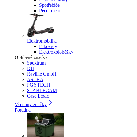
Spotřebiče
Péče o tělo
Elektromobilita
E-boardy
Elektrokoloběžky
Oblíbené značky
Spektrum
DJI
Rayline GmbH
ASTRA
PGYTECH
STABLECAM
Case Logic
Všechny značky
Poradna