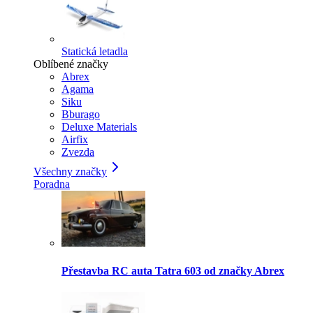
Statická letadla
Oblíbené značky
Abrex
Agama
Siku
Bburago
Deluxe Materials
Airfix
Zvezda
Všechny značky
Poradna
Přestavba RC auta Tatra 603 od značky Abrex