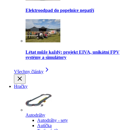
Elektroodpad do popelnice nepatří
Létat může každý: projekt EIVA, unikátní FPV
systémy a simulátory
Všechny články
Hračky
Autodráhy
Autodráhy - sety
Autíčka