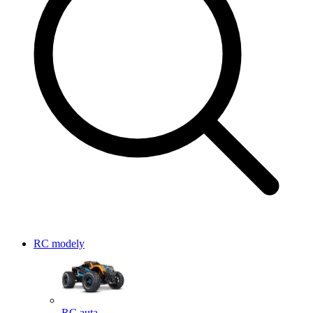
RC modely
RC auta