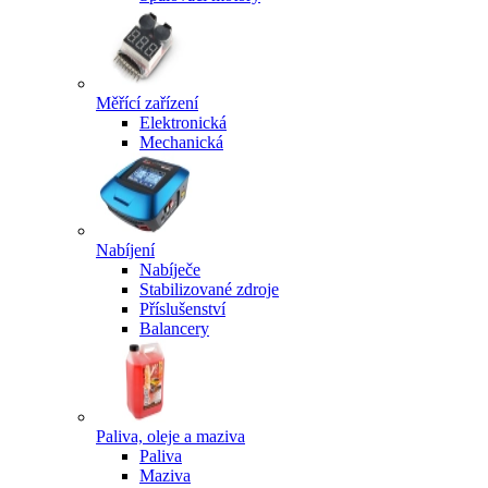
Měřící zařízení
Elektronická
Mechanická
Nabíjení
Nabíječe
Stabilizované zdroje
Příslušenství
Balancery
Paliva, oleje a maziva
Paliva
Maziva