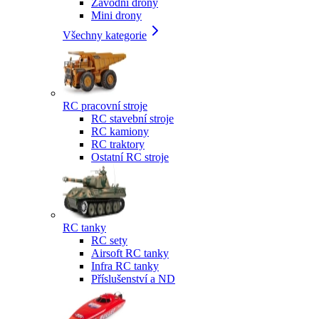
Závodní drony
Mini drony
Všechny kategorie
RC pracovní stroje
RC stavební stroje
RC kamiony
RC traktory
Ostatní RC stroje
RC tanky
RC sety
Airsoft RC tanky
Infra RC tanky
Příslušenství a ND