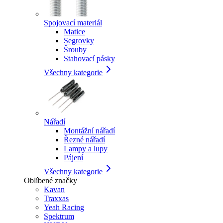
Spojovací materiál
Matice
Segrovky
Šrouby
Stahovací pásky
Všechny kategorie
Nářadí
Montážní nářadí
Řezné nářadí
Lampy a lupy
Pájení
Všechny kategorie
Oblíbené značky
Kavan
Traxxas
Yeah Racing
Spektrum