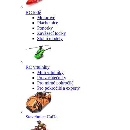
RC lodě
Motorové
Plachetnice
Ponorky
Zavážecí loďky
Stolní modely
RC vrtulníky
Mini vrtulníky
Pro začátečníky
Pro mírně pokročilé
Pro pokročilé a experty
Stavebnice CaDa