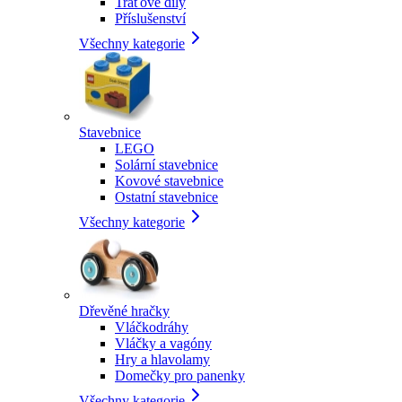
Traťové díly
Příslušenství
Všechny kategorie
Stavebnice
LEGO
Solární stavebnice
Kovové stavebnice
Ostatní stavebnice
Všechny kategorie
Dřevěné hračky
Vláčkodráhy
Vláčky a vagóny
Hry a hlavolamy
Domečky pro panenky
Všechny kategorie