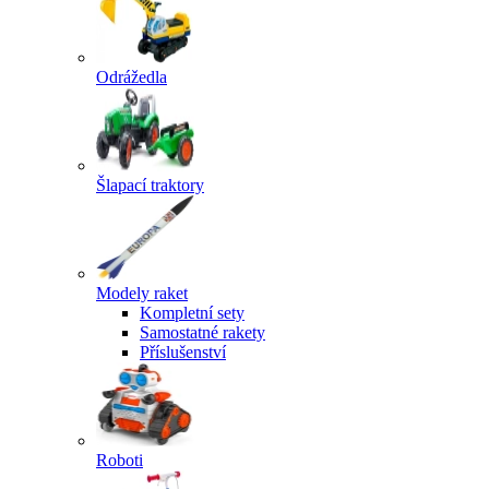
Odrážedla
Šlapací traktory
Modely raket
Kompletní sety
Samostatné rakety
Příslušenství
Roboti