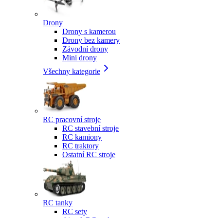
Drony
Drony s kamerou
Drony bez kamery
Závodní drony
Mini drony
Všechny kategorie
RC pracovní stroje
RC stavební stroje
RC kamiony
RC traktory
Ostatní RC stroje
RC tanky
RC sety