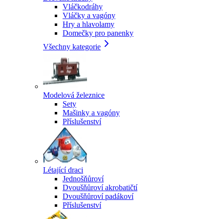
Vláčkodráhy
Vláčky a vagóny
Hry a hlavolamy
Domečky pro panenky
Všechny kategorie
Modelová železnice
Sety
Mašinky a vagóny
Příslušenství
Létající draci
Jednošňůroví
Dvoušňůroví akrobatičtí
Dvoušňůroví padákoví
Příslušenství