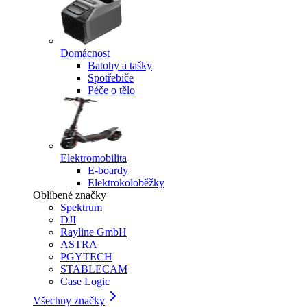
Domácnost
Batohy a tašky
Spotřebiče
Péče o tělo
Elektromobilita
E-boardy
Elektrokoloběžky
Oblíbené značky
Spektrum
DJI
Rayline GmbH
ASTRA
PGYTECH
STABLECAM
Case Logic
Všechny značky