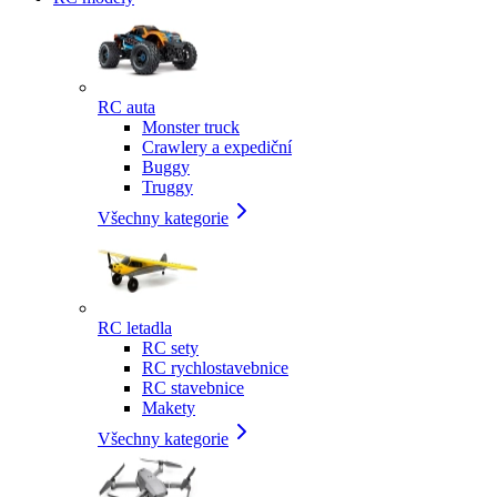
RC auta
Monster truck
Crawlery a expediční
Buggy
Truggy
Všechny kategorie
RC letadla
RC sety
RC rychlostavebnice
RC stavebnice
Makety
Všechny kategorie