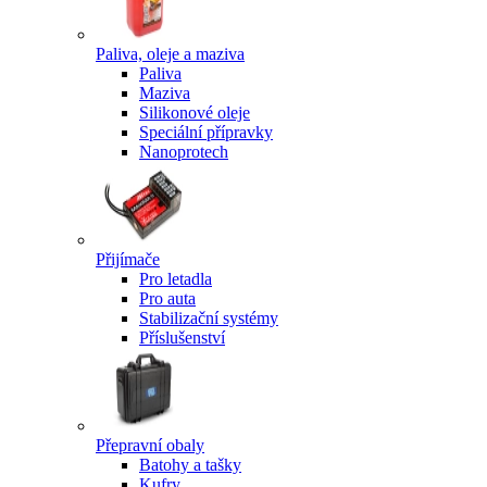
Paliva, oleje a maziva
Paliva
Maziva
Silikonové oleje
Speciální přípravky
Nanoprotech
Přijímače
Pro letadla
Pro auta
Stabilizační systémy
Příslušenství
Přepravní obaly
Batohy a tašky
Kufry