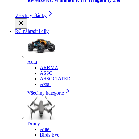
Recenze RC vrtulníku RMT DragonFly 250
Všechny články
RC náhradní díly
Auta
ARRMA
ASSO
ASSOCIATED
Axial
Všechny kategorie
Drony
Autel
Birds Eye