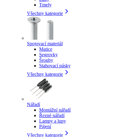
Tmely
Všechny kategorie
Spojovací materiál
Matice
Segrovky
Šrouby
Stahovací pásky
Všechny kategorie
Nářadí
Montážní nářadí
Řezné nářadí
Lampy a lupy
Pájení
Všechny kategorie