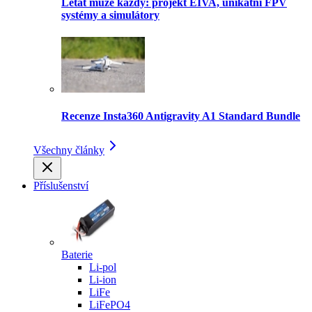
Létat může každý: projekt EIVA, unikátní FPV
systémy a simulátory
Recenze Insta360 Antigravity A1 Standard Bundle
Všechny články
Příslušenství
Baterie
Li-pol
Li-ion
LiFe
LiFePO4