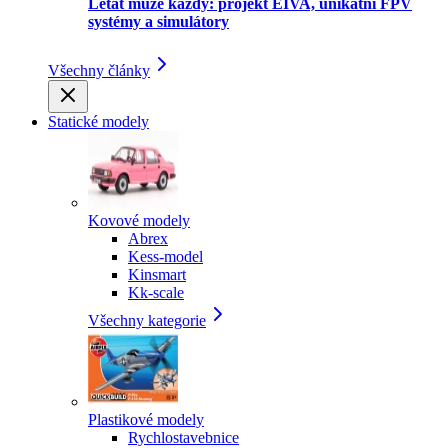
Létat může každý: projekt EIVA, unikátní FPV
systémy a simulátory
Všechny články
Statické modely
Kovové modely
Abrex
Kess-model
Kinsmart
Kk-scale
Všechny kategorie
Plastikové modely
Rychlostavebnice