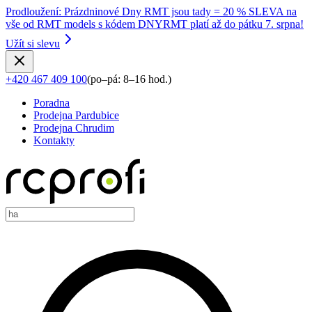
Prodloužení
:
Prázdninové Dny RMT jsou tady = 20 % SLEVA na
vše od RMT models s kódem DNYRMT platí až do pátku 7. srpna!
Užít si slevu
+420 467 409 100
(
po–pá: 8–16 hod.
)
Poradna
Prodejna Pardubice
Prodejna Chrudim
Kontakty