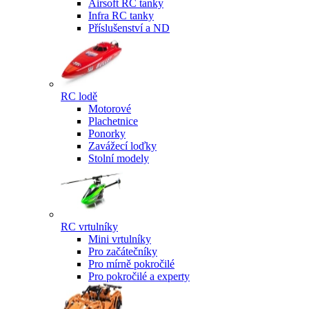
Airsoft RC tanky
Infra RC tanky
Příslušenství a ND
RC lodě
Motorové
Plachetnice
Ponorky
Zavážecí loďky
Stolní modely
RC vrtulníky
Mini vrtulníky
Pro začátečníky
Pro mírně pokročilé
Pro pokročilé a experty