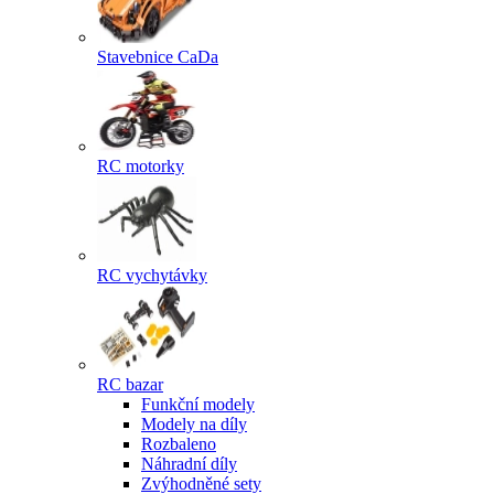
Stavebnice CaDa
RC motorky
RC vychytávky
RC bazar
Funkční modely
Modely na díly
Rozbaleno
Náhradní díly
Zvýhodněné sety