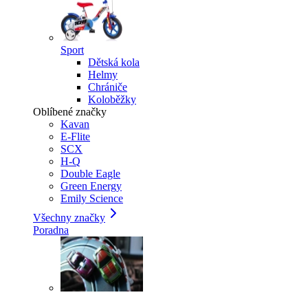
Sport
Dětská kola
Helmy
Chrániče
Koloběžky
Oblíbené značky
Kavan
E-Flite
SCX
H-Q
Double Eagle
Green Energy
Emily Science
Všechny značky
Poradna