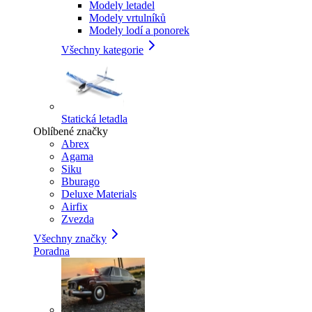
Modely letadel
Modely vrtulníků
Modely lodí a ponorek
Všechny kategorie
Statická letadla
Oblíbené značky
Abrex
Agama
Siku
Bburago
Deluxe Materials
Airfix
Zvezda
Všechny značky
Poradna