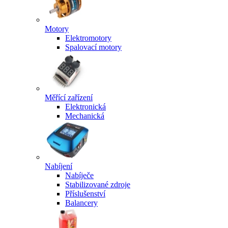
Motory
Elektromotory
Spalovací motory
Měřící zařízení
Elektronická
Mechanická
Nabíjení
Nabíječe
Stabilizované zdroje
Příslušenství
Balancery