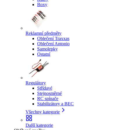
Boxy
Reklamní předměty
Oblečení Traxxas
Oblečení Antonio
Samolepky
Ostatní
Regulátory
Střídavé
Stejnosměrné
RC spínače
Stabilizátory a BEC
Všechny kategorie
Další kategorie