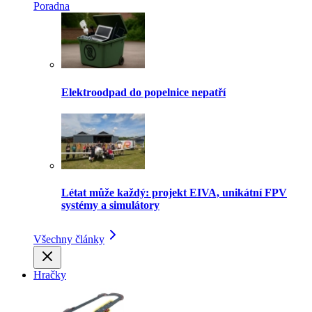
Poradna
Elektroodpad do popelnice nepatří
Létat může každý: projekt EIVA, unikátní FPV
systémy a simulátory
Všechny články
Hračky