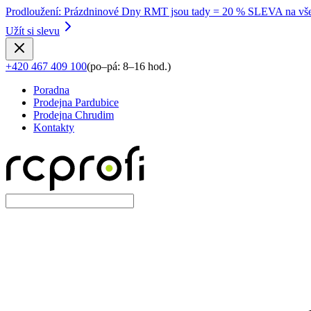
Prodloužení
:
Prázdninové Dny RMT jsou tady = 20 % SLEVA na vše
Užít si slevu
+420 467 409 100
(
po–pá: 8–16 hod.
)
Poradna
Prodejna Pardubice
Prodejna Chrudim
Kontakty