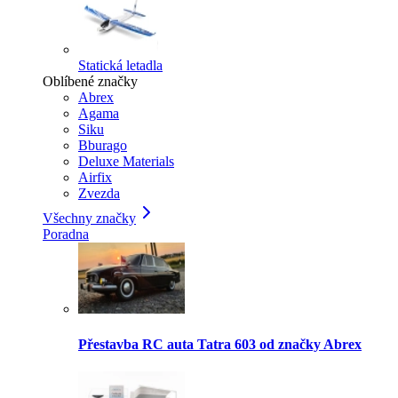
Statická letadla
Oblíbené značky
Abrex
Agama
Siku
Bburago
Deluxe Materials
Airfix
Zvezda
Všechny značky
Poradna
Přestavba RC auta Tatra 603 od značky Abrex