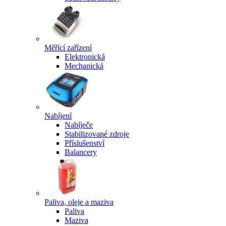
Měřící zařízení
Elektronická
Mechanická
Nabíjení
Nabíječe
Stabilizované zdroje
Příslušenství
Balancery
Paliva, oleje a maziva
Paliva
Maziva