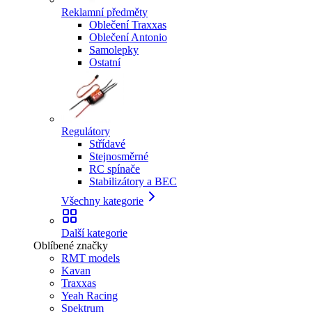
Reklamní předměty
Oblečení Traxxas
Oblečení Antonio
Samolepky
Ostatní
Regulátory
Střídavé
Stejnosměrné
RC spínače
Stabilizátory a BEC
Všechny kategorie
Další kategorie
Oblíbené značky
RMT models
Kavan
Traxxas
Yeah Racing
Spektrum