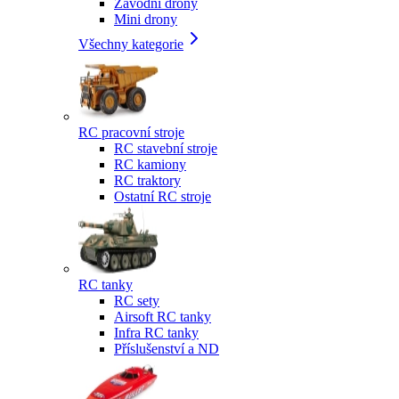
Závodní drony
Mini drony
Všechny kategorie
RC pracovní stroje
RC stavební stroje
RC kamiony
RC traktory
Ostatní RC stroje
RC tanky
RC sety
Airsoft RC tanky
Infra RC tanky
Příslušenství a ND