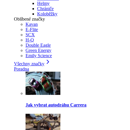
Helmy
Chrániče
Koloběžky
Oblíbené značky
Kavan
E-Flite
SCX
H-Q
Double Eagle
Green Energy
Emily Science
Všechny značky
Poradna
Jak vybrat autodráhu Carrera