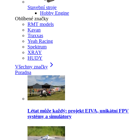
Stavební stroje
Hobby Engine
Oblíbené značky
RMT models
Kavan
Traxxas
Yeah Racing
Spektrum
XRAY
HUDY
Všechny značky
Poradna
Létat může každý: projekt EIVA, unikátní FPV
systémy a simulátory