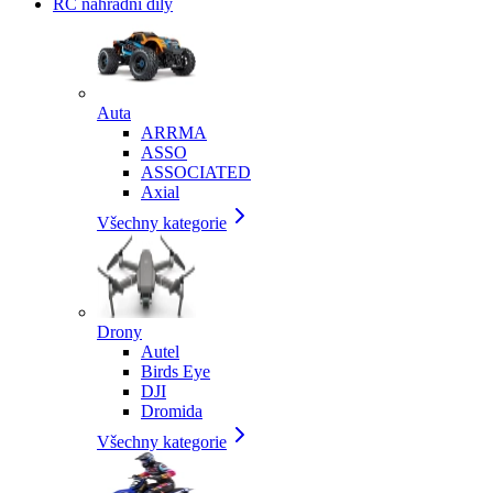
RC náhradní díly
Auta
ARRMA
ASSO
ASSOCIATED
Axial
Všechny kategorie
Drony
Autel
Birds Eye
DJI
Dromida
Všechny kategorie