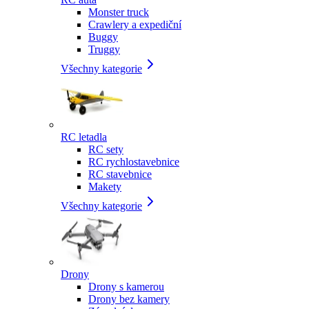
Monster truck
Crawlery a expediční
Buggy
Truggy
Všechny kategorie
RC letadla
RC sety
RC rychlostavebnice
RC stavebnice
Makety
Všechny kategorie
Drony
Drony s kamerou
Drony bez kamery