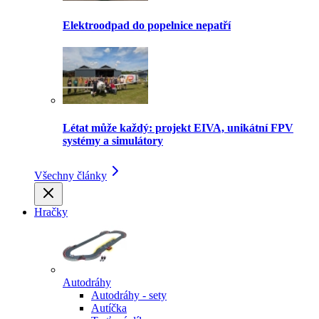
Elektroodpad do popelnice nepatří
Létat může každý: projekt EIVA, unikátní FPV
systémy a simulátory
Všechny články
Hračky
Autodráhy
Autodráhy - sety
Autíčka