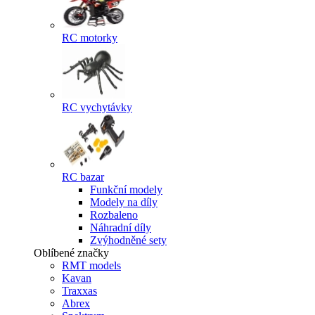
RC motorky
RC vychytávky
RC bazar
Funkční modely
Modely na díly
Rozbaleno
Náhradní díly
Zvýhodněné sety
Oblíbené značky
RMT models
Kavan
Traxxas
Abrex