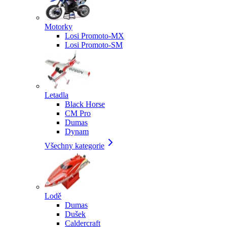
Motorky
Losi Promoto-MX
Losi Promoto-SM
Letadla
Black Horse
CM Pro
Dumas
Dynam
Všechny kategorie
Lodě
Dumas
Dušek
Caldercraft