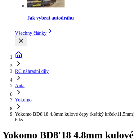
Jak vybrat autodráhu
Všechny články
RC náhradní díly
Auta
Yokomo
Yokomo BD8'18 4.8mm kulové čepy (krátký krček/11.5mm),
6 ks
Yokomo BD8'18 4.8mm kulové