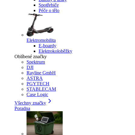
Spotřebiče
Péče o tělo
Elektromobilita
E-boardy
Elektrokoloběžky
Oblíbené značky
Spektrum
DJI
Rayline GmbH
ASTRA
PGYTECH
STABLECAM
Case Logic
Všechny značky
Poradna