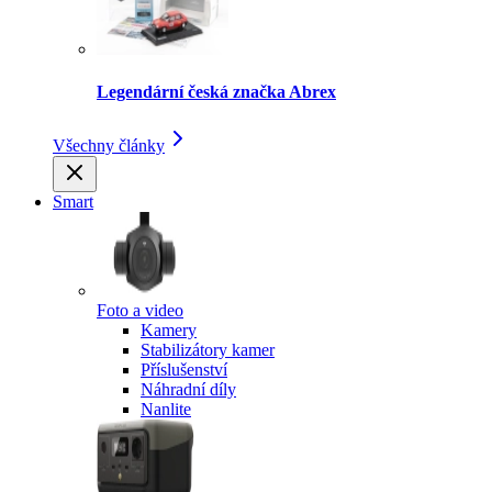
Legendární česká značka Abrex
Všechny články
Smart
Foto a video
Kamery
Stabilizátory kamer
Příslušenství
Náhradní díly
Nanlite