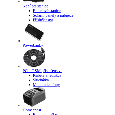
Nabíjecí stanice
Bateriové stanice
Solární panely a nabíječe
Příslušenství
Powerbanky
PC a GSM příslušenství
Kabely a redukce
Sluchátka
Mobilní telefony
Domácnost
Batohy a tašky