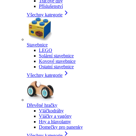
Traťové díly
Příslušenství
Všechny kategorie
Stavebnice
LEGO
Solární stavebnice
Kovové stavebnice
Ostatní stavebnice
Všechny kategorie
Dřevěné hračky
Vláčkodráhy
Vláčky a vagóny
Hry a hlavolamy
Domečky pro panenky
Všechny kategorie