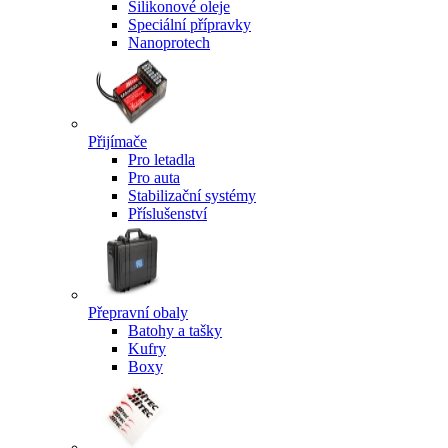
Silikonové oleje
Speciální přípravky
Nanoprotech
Přijímače
Pro letadla
Pro auta
Stabilizační systémy
Příslušenství
Přepravní obaly
Batohy a tašky
Kufry
Boxy