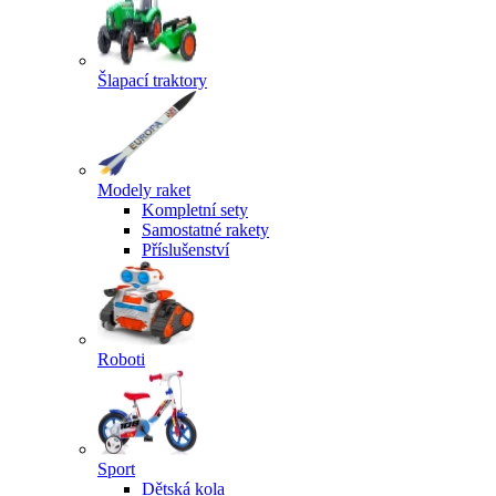
Šlapací traktory
Modely raket
Kompletní sety
Samostatné rakety
Příslušenství
Roboti
Sport
Dětská kola