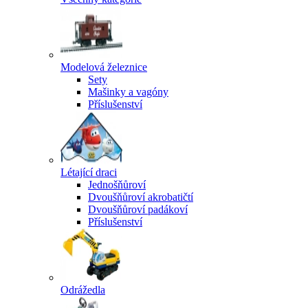
Modelová železnice
Sety
Mašinky a vagóny
Příslušenství
Létající draci
Jednošňůroví
Dvoušňůroví akrobatičtí
Dvoušňůroví padákoví
Příslušenství
Odrážedla