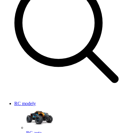
RC modely
RC auta