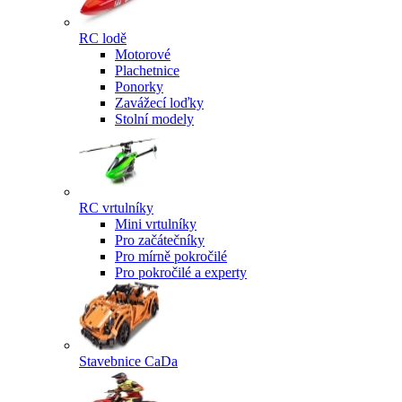
RC lodě
Motorové
Plachetnice
Ponorky
Zavážecí loďky
Stolní modely
RC vrtulníky
Mini vrtulníky
Pro začátečníky
Pro mírně pokročilé
Pro pokročilé a experty
Stavebnice CaDa