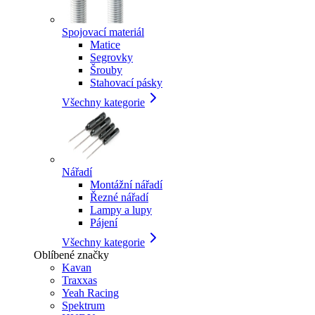
Spojovací materiál
Matice
Segrovky
Šrouby
Stahovací pásky
Všechny kategorie
Nářadí
Montážní nářadí
Řezné nářadí
Lampy a lupy
Pájení
Všechny kategorie
Oblíbené značky
Kavan
Traxxas
Yeah Racing
Spektrum