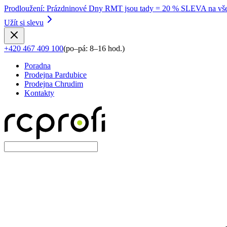
Prodloužení
:
Prázdninové Dny RMT jsou tady = 20 % SLEVA na vše
Užít si slevu
+420 467 409 100
(
po–pá: 8–16 hod.
)
Poradna
Prodejna Pardubice
Prodejna Chrudim
Kontakty