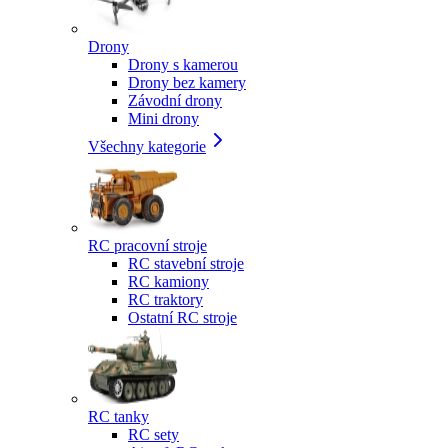
Drony
Drony s kamerou
Drony bez kamery
Závodní drony
Mini drony
Všechny kategorie
RC pracovní stroje
RC stavební stroje
RC kamiony
RC traktory
Ostatní RC stroje
RC tanky
RC sety