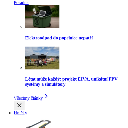
Poradna
Elektroodpad do popelnice nepatří
Létat může každý: projekt EIVA, unikátní FPV
systémy a simulátory
Všechny články
Hračky