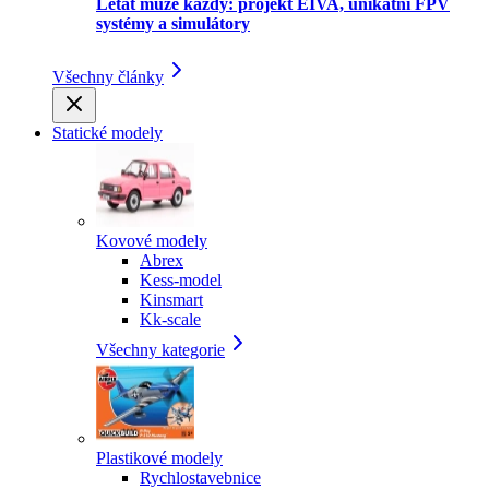
Létat může každý: projekt EIVA, unikátní FPV
systémy a simulátory
Všechny články
Statické modely
Kovové modely
Abrex
Kess-model
Kinsmart
Kk-scale
Všechny kategorie
Plastikové modely
Rychlostavebnice