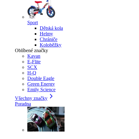
Sport
Dětská kola
Helmy
Chrániče
Koloběžky
Oblíbené značky
Kavan
E-Flite
SCX
H-Q
Double Eagle
Green Energy
Emily Science
Všechny značky
Poradna