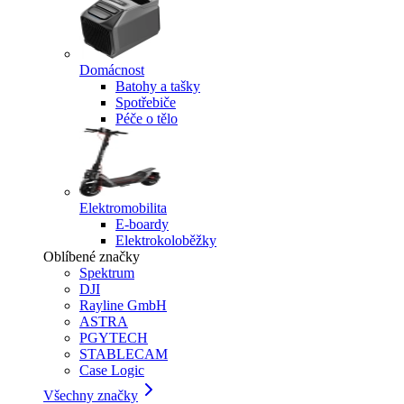
Domácnost
Batohy a tašky
Spotřebiče
Péče o tělo
Elektromobilita
E-boardy
Elektrokoloběžky
Oblíbené značky
Spektrum
DJI
Rayline GmbH
ASTRA
PGYTECH
STABLECAM
Case Logic
Všechny značky