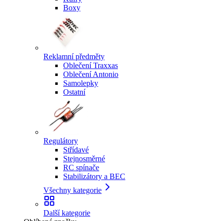
Boxy
Reklamní předměty
Oblečení Traxxas
Oblečení Antonio
Samolepky
Ostatní
Regulátory
Střídavé
Stejnosměrné
RC spínače
Stabilizátory a BEC
Všechny kategorie
Další kategorie