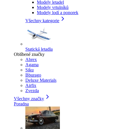
Modely letadel
Modely vrtulníků
Modely lodí a ponorek
Všechny kategorie
Statická letadla
Oblíbené značky
Abrex
Agama
Siku
Bburago
Deluxe Materials
Airfix
Zvezda
Všechny značky
Poradna