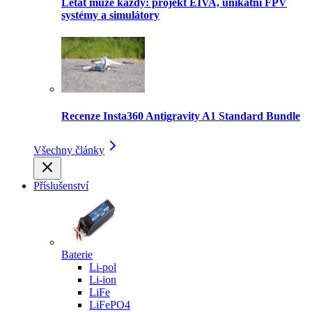
Létat může každý: projekt EIVA, unikátní FPV
systémy a simulátory
Recenze Insta360 Antigravity A1 Standard Bundle
Všechny články
Příslušenství
Baterie
Li-pol
Li-ion
LiFe
LiFePO4