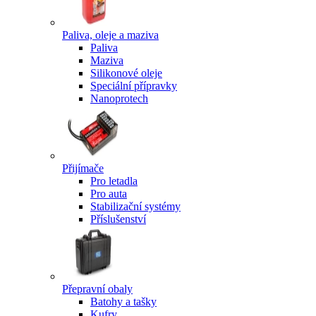
Paliva, oleje a maziva
Paliva
Maziva
Silikonové oleje
Speciální přípravky
Nanoprotech
Přijímače
Pro letadla
Pro auta
Stabilizační systémy
Příslušenství
Přepravní obaly
Batohy a tašky
Kufry