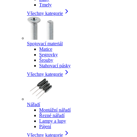
Tmely
Všechny kategorie
Spojovací materiál
Matice
Segrovky
Šrouby
Stahovací pásky
Všechny kategorie
Nářadí
Montážní nářadí
Řezné nářadí
Lampy a lupy
Pájení
Všechny kategorie