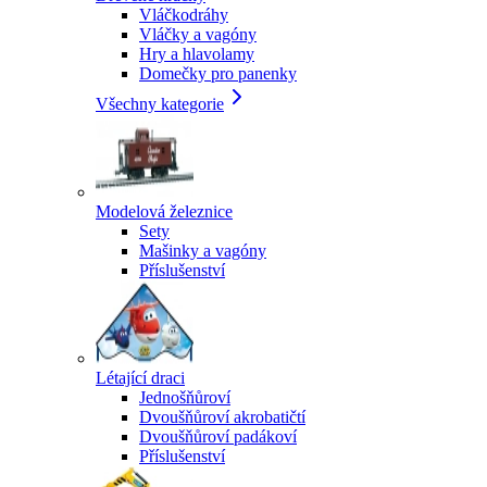
Vláčkodráhy
Vláčky a vagóny
Hry a hlavolamy
Domečky pro panenky
Všechny kategorie
Modelová železnice
Sety
Mašinky a vagóny
Příslušenství
Létající draci
Jednošňůroví
Dvoušňůroví akrobatičtí
Dvoušňůroví padákoví
Příslušenství