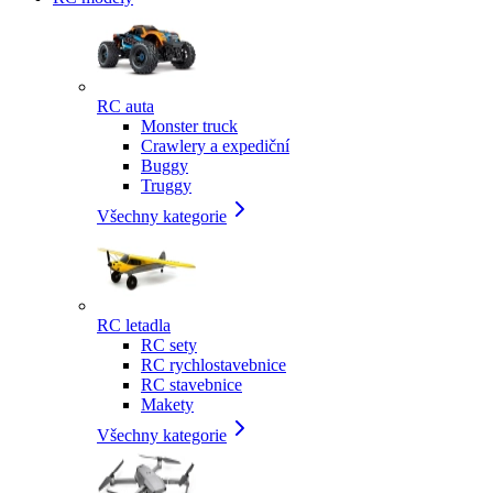
RC auta
Monster truck
Crawlery a expediční
Buggy
Truggy
Všechny kategorie
RC letadla
RC sety
RC rychlostavebnice
RC stavebnice
Makety
Všechny kategorie