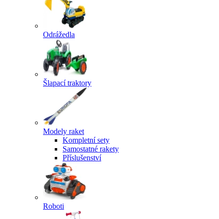
Odrážedla
Šlapací traktory
Modely raket
Kompletní sety
Samostatné rakety
Příslušenství
Roboti