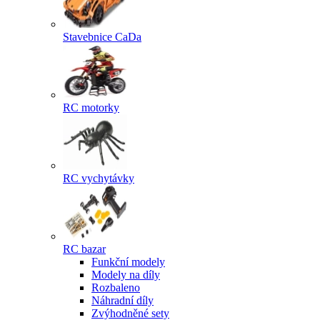
Stavebnice CaDa
RC motorky
RC vychytávky
RC bazar
Funkční modely
Modely na díly
Rozbaleno
Náhradní díly
Zvýhodněné sety