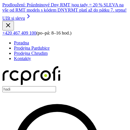
Prodloužení
:
Prázdninové Dny RMT jsou tady = 20 % SLEVA na
vše od RMT models s kódem DNYRMT platí až do pátku 7. srpna!
Užít si slevu
+420 467 409 100
(
po–pá: 8–16 hod.
)
Poradna
Prodejna Pardubice
Prodejna Chrudim
Kontakty