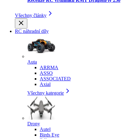
Recenze RC vrtulníku RMT DragonFly 250
Všechny články
RC náhradní díly
Auta
ARRMA
ASSO
ASSOCIATED
Axial
Všechny kategorie
Drony
Autel
Birds Eye