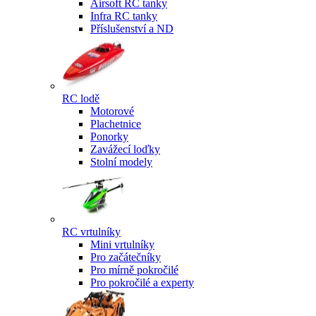
Airsoft RC tanky
Infra RC tanky
Příslušenství a ND
RC lodě
Motorové
Plachetnice
Ponorky
Zavážecí loďky
Stolní modely
RC vrtulníky
Mini vrtulníky
Pro začátečníky
Pro mírně pokročilé
Pro pokročilé a experty