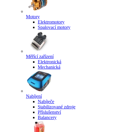
Motory
Elektromotory
Spalovací motory
Měřící zařízení
Elektronická
Mechanická
Nabíjení
Nabíječe
Stabilizované zdroje
Příslušenství
Balancery