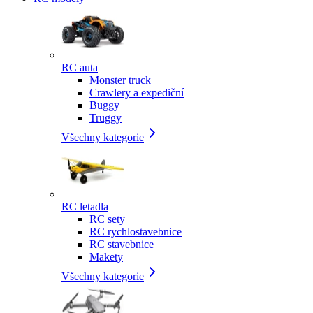
RC auta
Monster truck
Crawlery a expediční
Buggy
Truggy
Všechny kategorie
RC letadla
RC sety
RC rychlostavebnice
RC stavebnice
Makety
Všechny kategorie