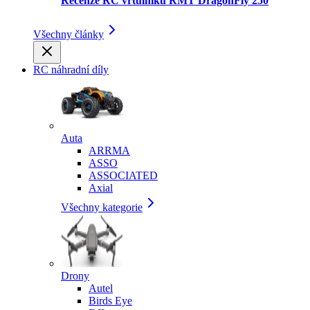
Recenze RC vrtulníku RMT DragonFly 250
Všechny články
RC náhradní díly
Auta
ARRMA
ASSO
ASSOCIATED
Axial
Všechny kategorie
Drony
Autel
Birds Eye