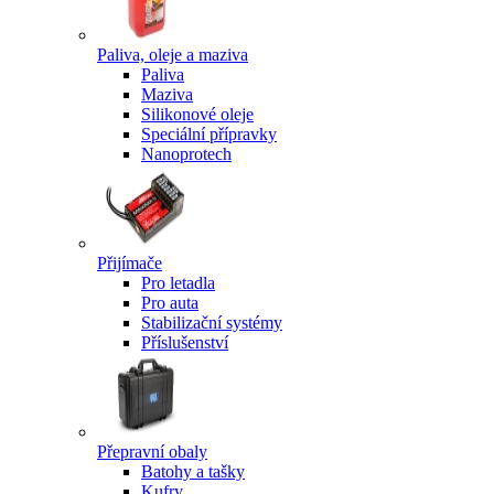
Paliva, oleje a maziva
Paliva
Maziva
Silikonové oleje
Speciální přípravky
Nanoprotech
Přijímače
Pro letadla
Pro auta
Stabilizační systémy
Příslušenství
Přepravní obaly
Batohy a tašky
Kufry