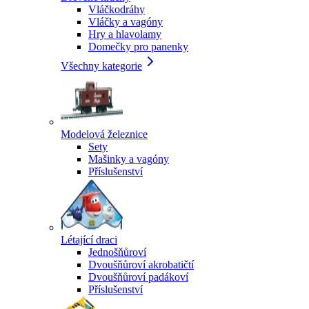
Vláčkodráhy
Vláčky a vagóny
Hry a hlavolamy
Domečky pro panenky
Všechny kategorie
Modelová železnice
Sety
Mašinky a vagóny
Příslušenství
Létající draci
Jednošňůroví
Dvoušňůroví akrobatičtí
Dvoušňůroví padákoví
Příslušenství