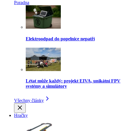
Poradna
Elektroodpad do popelnice nepatří
Létat může každý: projekt EIVA, unikátní FPV
systémy a simulátory
Všechny články
Hračky