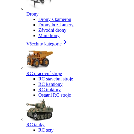
Drony
Drony s kamerou
Drony bez kamery
Závodní drony
Mini drony
Všechny kategorie
RC pracovní stroje
RC stavební stroje
RC kamiony
RC traktory
Ostatní RC stroje
RC tanky
RC sety