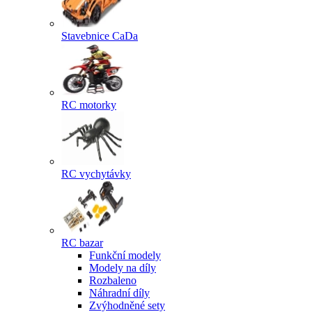
Stavebnice CaDa
RC motorky
RC vychytávky
RC bazar
Funkční modely
Modely na díly
Rozbaleno
Náhradní díly
Zvýhodněné sety