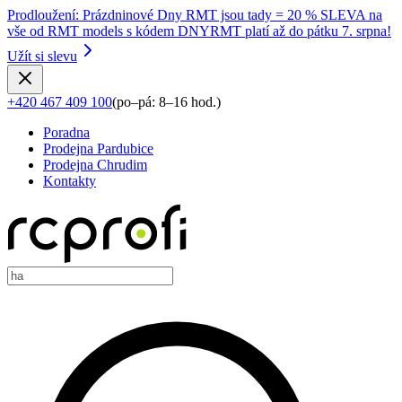
Prodloužení
:
Prázdninové Dny RMT jsou tady = 20 % SLEVA na
vše od RMT models s kódem DNYRMT platí až do pátku 7. srpna!
Užít si slevu
+420 467 409 100
(
po–pá: 8–16 hod.
)
Poradna
Prodejna Pardubice
Prodejna Chrudim
Kontakty