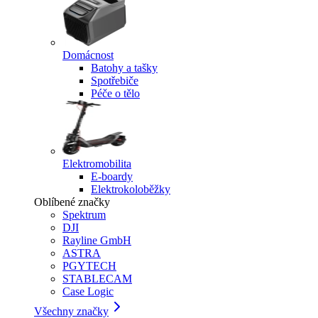
Domácnost
Batohy a tašky
Spotřebiče
Péče o tělo
Elektromobilita
E-boardy
Elektrokoloběžky
Oblíbené značky
Spektrum
DJI
Rayline GmbH
ASTRA
PGYTECH
STABLECAM
Case Logic
Všechny značky