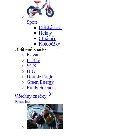
Sport
Dětská kola
Helmy
Chrániče
Koloběžky
Oblíbené značky
Kavan
E-Flite
SCX
H-Q
Double Eagle
Green Energy
Emily Science
Všechny značky
Poradna