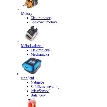
Motory
Elektromotory
Spalovací motory
Měřící zařízení
Elektronická
Mechanická
Nabíjení
Nabíječe
Stabilizované zdroje
Příslušenství
Balancery