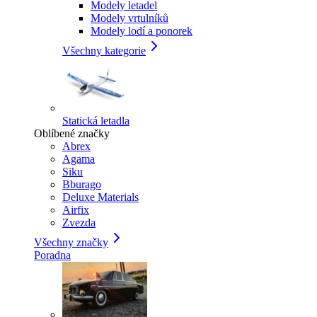
Modely letadel
Modely vrtulníků
Modely lodí a ponorek
Všechny kategorie
Statická letadla
Oblíbené značky
Abrex
Agama
Siku
Bburago
Deluxe Materials
Airfix
Zvezda
Všechny značky
Poradna