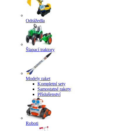
Odrážedla
Šlapací traktory
Modely raket
Kompletní sety
Samostatné rakety
Příslušenství
Roboti