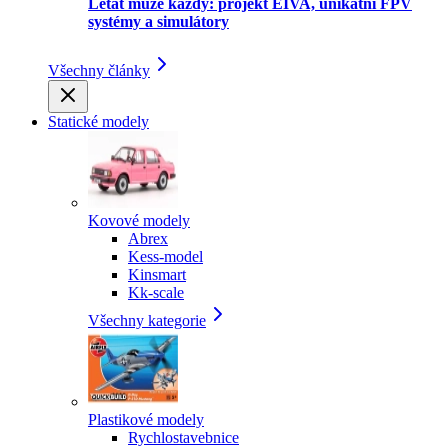
Létat může každý: projekt EIVA, unikátní FPV
systémy a simulátory
Všechny články
Statické modely
Kovové modely
Abrex
Kess-model
Kinsmart
Kk-scale
Všechny kategorie
Plastikové modely
Rychlostavebnice