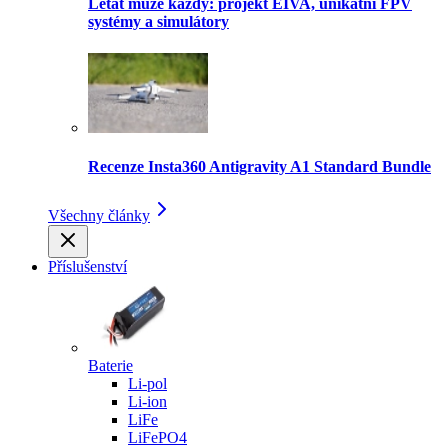
Létat může každý: projekt EIVA, unikátní FPV
systémy a simulátory
Recenze Insta360 Antigravity A1 Standard Bundle
Všechny články
Příslušenství
Baterie
Li-pol
Li-ion
LiFe
LiFePO4