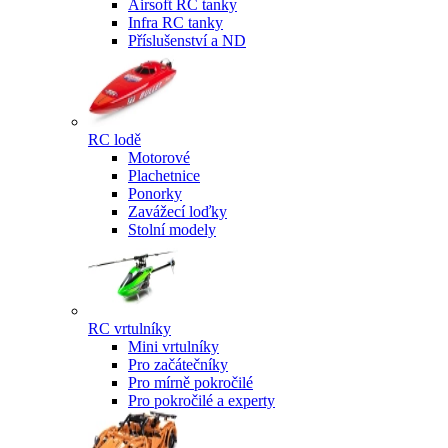
Airsoft RC tanky
Infra RC tanky
Příslušenství a ND
RC lodě
Motorové
Plachetnice
Ponorky
Zavážecí loďky
Stolní modely
RC vrtulníky
Mini vrtulníky
Pro začátečníky
Pro mírně pokročilé
Pro pokročilé a experty