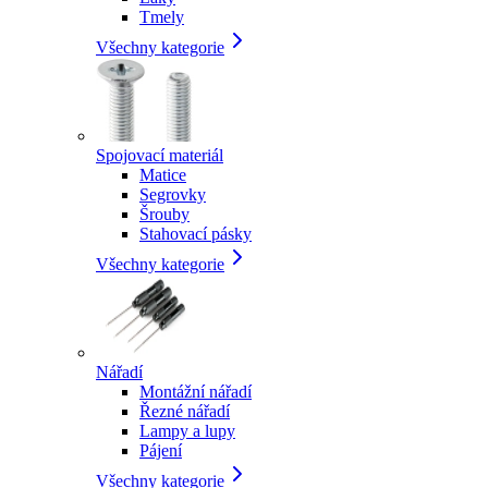
Tmely
Všechny kategorie
Spojovací materiál
Matice
Segrovky
Šrouby
Stahovací pásky
Všechny kategorie
Nářadí
Montážní nářadí
Řezné nářadí
Lampy a lupy
Pájení
Všechny kategorie