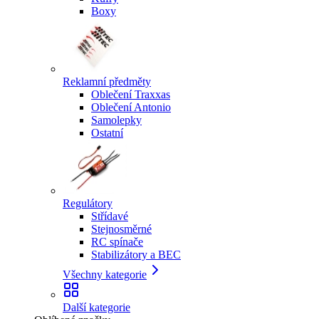
Boxy
Reklamní předměty
Oblečení Traxxas
Oblečení Antonio
Samolepky
Ostatní
Regulátory
Střídavé
Stejnosměrné
RC spínače
Stabilizátory a BEC
Všechny kategorie
Další kategorie