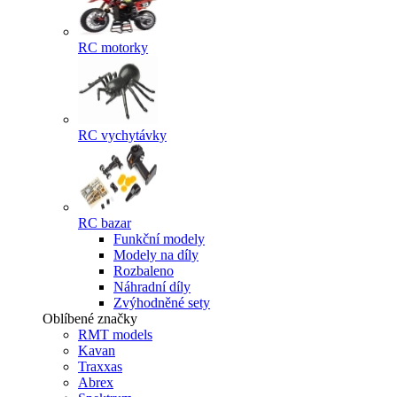
RC motorky
RC vychytávky
RC bazar
Funkční modely
Modely na díly
Rozbaleno
Náhradní díly
Zvýhodněné sety
Oblíbené značky
RMT models
Kavan
Traxxas
Abrex