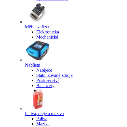
Měřící zařízení
Elektronická
Mechanická
Nabíjení
Nabíječe
Stabilizované zdroje
Příslušenství
Balancery
Paliva, oleje a maziva
Paliva
Maziva