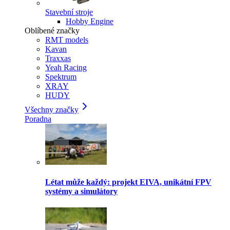
Stavební stroje
Hobby Engine
Oblíbené značky
RMT models
Kavan
Traxxas
Yeah Racing
Spektrum
XRAY
HUDY
Všechny značky
Poradna
Létat může každý: projekt EIVA, unikátní FPV
systémy a simulátory