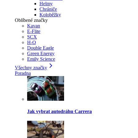
Helmy
Chrániče
Koloběžky
Oblíbené značky
Kavan
E-Flite
SCX
H-Q
Double Eagle
Green Energy
Emily Science
Všechny značky
Poradna
Jak vybrat autodráhu Carrera