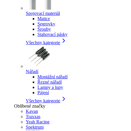
Spojovací materiál
Matice
Segrovky
Šrouby
Stahovací pásky
Všechny kategorie
Nářadí
Montážní nářadí
Řezné nářadí
Lampy a lupy
Pájení
Všechny kategorie
Oblíbené značky
Kavan
Traxxas
Yeah Racing
Spektrum