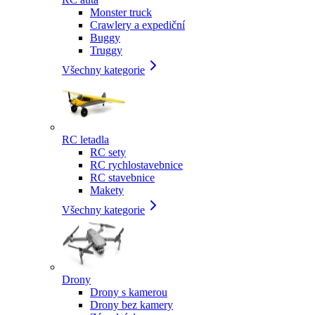
Monster truck
Crawlery a expediční
Buggy
Truggy
Všechny kategorie
RC letadla
RC sety
RC rychlostavebnice
RC stavebnice
Makety
Všechny kategorie
Drony
Drony s kamerou
Drony bez kamery