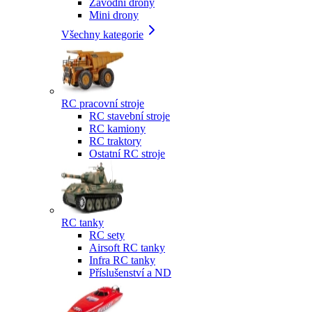
Závodní drony
Mini drony
Všechny kategorie
RC pracovní stroje
RC stavební stroje
RC kamiony
RC traktory
Ostatní RC stroje
RC tanky
RC sety
Airsoft RC tanky
Infra RC tanky
Příslušenství a ND