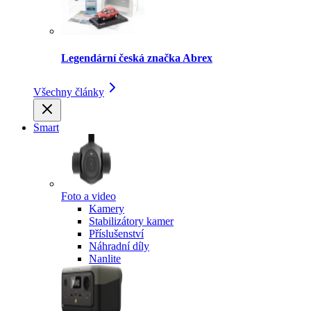
Legendární česká značka Abrex
Všechny články
Smart
Foto a video
Kamery
Stabilizátory kamer
Příslušenství
Náhradní díly
Nanlite