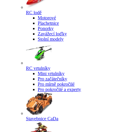
RC lodě
Motorové
Plachetnice
Ponorky
Zavážecí loďky
Stolní modely
RC vrtulníky
Mini vrtulníky
Pro začátečníky
Pro mírně pokročilé
Pro pokročilé a experty
Stavebnice CaDa