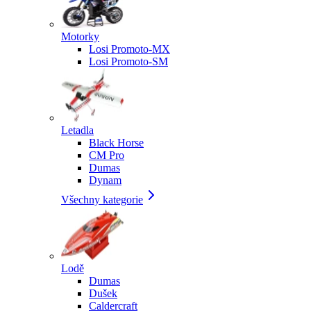
Motorky
Losi Promoto-MX
Losi Promoto-SM
Letadla
Black Horse
CM Pro
Dumas
Dynam
Všechny kategorie
Lodě
Dumas
Dušek
Caldercraft