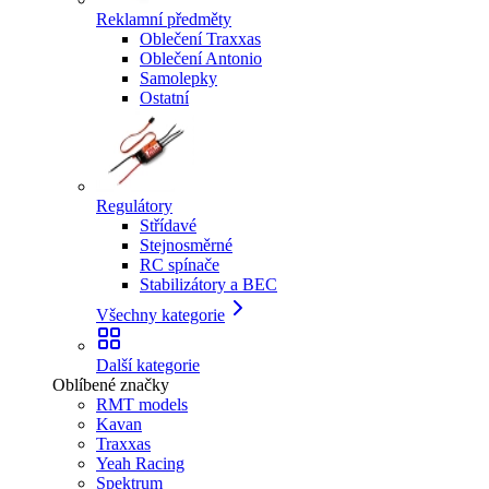
Reklamní předměty
Oblečení Traxxas
Oblečení Antonio
Samolepky
Ostatní
Regulátory
Střídavé
Stejnosměrné
RC spínače
Stabilizátory a BEC
Všechny kategorie
Další kategorie
Oblíbené značky
RMT models
Kavan
Traxxas
Yeah Racing
Spektrum