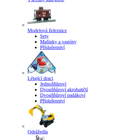
Modelová železnice
Sety
Mašinky a vagóny
Příslušenství
Létající draci
Jednošňůroví
Dvoušňůroví akrobatičtí
Dvoušňůroví padákoví
Příslušenství
Odrážedla