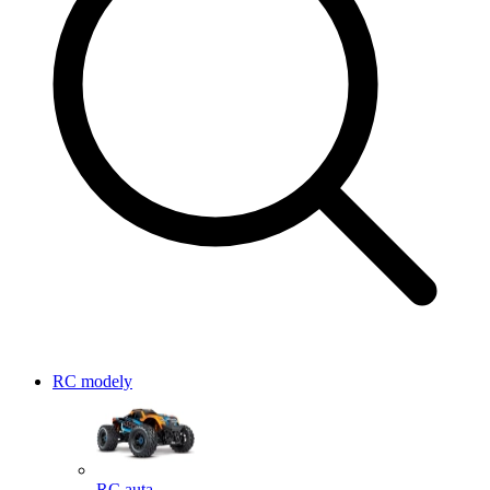
RC modely
RC auta