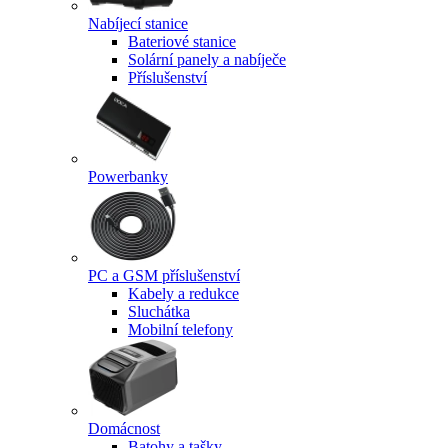
Nabíjecí stanice
Bateriové stanice
Solární panely a nabíječe
Příslušenství
Powerbanky
PC a GSM příslušenství
Kabely a redukce
Sluchátka
Mobilní telefony
Domácnost
Batohy a tašky