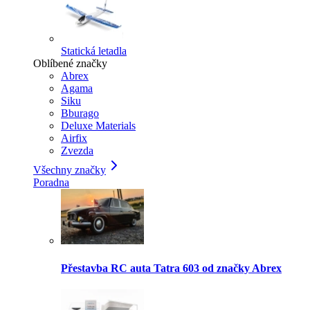
Statická letadla
Oblíbené značky
Abrex
Agama
Siku
Bburago
Deluxe Materials
Airfix
Zvezda
Všechny značky
Poradna
Přestavba RC auta Tatra 603 od značky Abrex