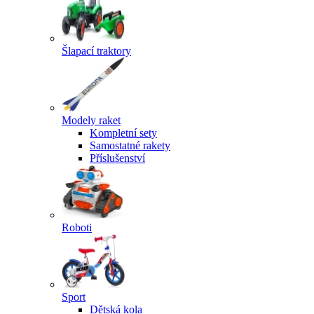
Šlapací traktory
Modely raket
Kompletní sety
Samostatné rakety
Příslušenství
Roboti
Sport
Dětská kola