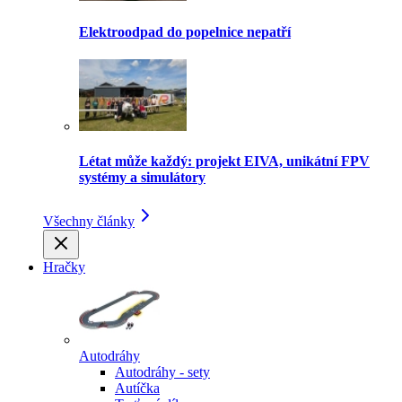
Elektroodpad do popelnice nepatří
Létat může každý: projekt EIVA, unikátní FPV
systémy a simulátory
Všechny články
Hračky
Autodráhy
Autodráhy - sety
Autíčka