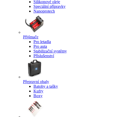
Silikonové oleje
Speciální přípravky
Nanoprotech
Přijímače
Pro letadla
Pro auta
Stabilizační systémy
Příslušenství
Přepravní obaly
Batohy a tašky
Kufry
Boxy