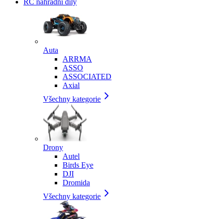
RC náhradní díly
Auta
ARRMA
ASSO
ASSOCIATED
Axial
Všechny kategorie
Drony
Autel
Birds Eye
DJI
Dromida
Všechny kategorie