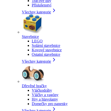
Traťové díly
Příslušenství
Všechny kategorie
Stavebnice
LEGO
Solární stavebnice
Kovové stavebnice
Ostatní stavebnice
Všechny kategorie
Dřevěné hračky
Vláčkodráhy
Vláčky a vagóny
Hry a hlavolamy
Domečky pro panenky
Všechny kategorie