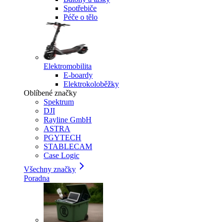
Spotřebiče
Péče o tělo
Elektromobilita
E-boardy
Elektrokoloběžky
Oblíbené značky
Spektrum
DJI
Rayline GmbH
ASTRA
PGYTECH
STABLECAM
Case Logic
Všechny značky
Poradna