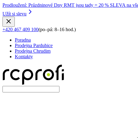
Prodloužení
:
Prázdninové Dny RMT jsou tady = 20 % SLEVA na vše
Užít si slevu
+420 467 409 100
(
po–pá: 8–16 hod.
)
Poradna
Prodejna Pardubice
Prodejna Chrudim
Kontakty