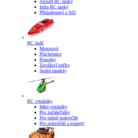
Airsoft RC tanky
Infra RC tanky
Příslušenství a ND
RC lodě
Motorové
Plachetnice
Ponorky
Zavážecí loďky
Stolní modely
RC vrtulníky
Mini vrtulníky
Pro začátečníky
Pro mírně pokročilé
Pro pokročilé a experty