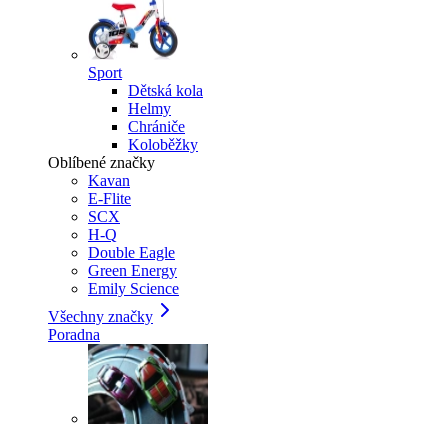
Sport
Dětská kola
Helmy
Chrániče
Koloběžky
Oblíbené značky
Kavan
E-Flite
SCX
H-Q
Double Eagle
Green Energy
Emily Science
Všechny značky
Poradna