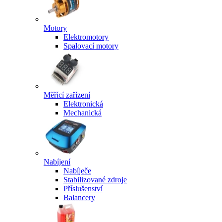
Motory
Elektromotory
Spalovací motory
Měřící zařízení
Elektronická
Mechanická
Nabíjení
Nabíječe
Stabilizované zdroje
Příslušenství
Balancery