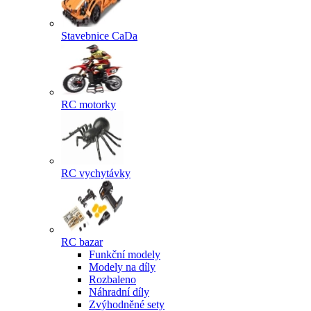
Stavebnice CaDa
RC motorky
RC vychytávky
RC bazar
Funkční modely
Modely na díly
Rozbaleno
Náhradní díly
Zvýhodněné sety