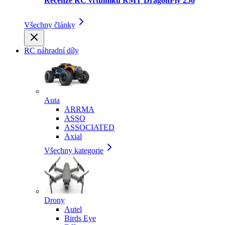
Recenze RC vrtulníku RMT DragonFly 250
Všechny články
RC náhradní díly
Auta
ARRMA
ASSO
ASSOCIATED
Axial
Všechny kategorie
Drony
Autel
Birds Eye