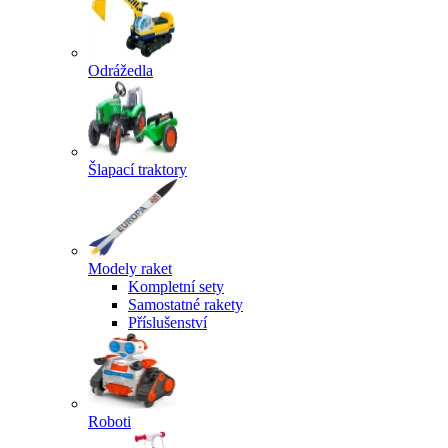
Odrážedla
Šlapací traktory
Modely raket
Kompletní sety
Samostatné rakety
Příslušenství
Roboti