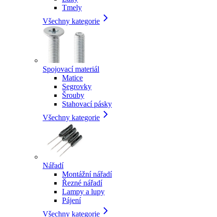
Tmely
Všechny kategorie
Spojovací materiál
Matice
Segrovky
Šrouby
Stahovací pásky
Všechny kategorie
Nářadí
Montážní nářadí
Řezné nářadí
Lampy a lupy
Pájení
Všechny kategorie