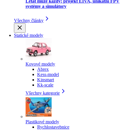
Létat může každý: projekt EIVA, unikátní FPV
systémy a simulátory
Všechny články
Statické modely
Kovové modely
Abrex
Kess-model
Kinsmart
Kk-scale
Všechny kategorie
Plastikové modely
Rychlostavebnice