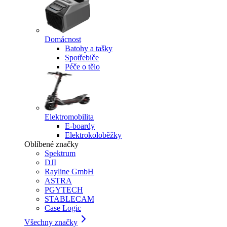
Domácnost
Batohy a tašky
Spotřebiče
Péče o tělo
Elektromobilita
E-boardy
Elektrokoloběžky
Oblíbené značky
Spektrum
DJI
Rayline GmbH
ASTRA
PGYTECH
STABLECAM
Case Logic
Všechny značky