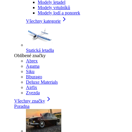
Modely letadel
Modely vrtulníků
Modely lodí a ponorek
Všechny kategorie
Statická letadla
Oblíbené značky
Abrex
Agama
Siku
Bburago
Deluxe Materials
Airfix
Zvezda
Všechny značky
Poradna