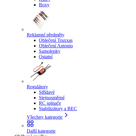
Boxy
Reklamní předměty
Oblečení Traxxas
Oblečení Antonio
Samolepky
Ostatní
Regulátory
Střídavé
Stejnosměrné
RC spínače
Stabilizátory a BEC
Všechny kategorie
Další kategorie