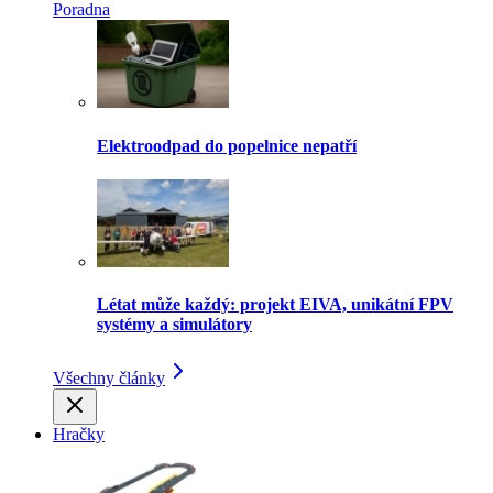
Poradna
Elektroodpad do popelnice nepatří
Létat může každý: projekt EIVA, unikátní FPV
systémy a simulátory
Všechny články
Hračky