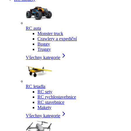
RC auta
Monster truck
Crawlery a expediční
Buggy
Truggy
Všechny kategorie
RC letadla
RC sety
RC rychlostavebnice
RC stavebnice
Makety
Všechny kategorie