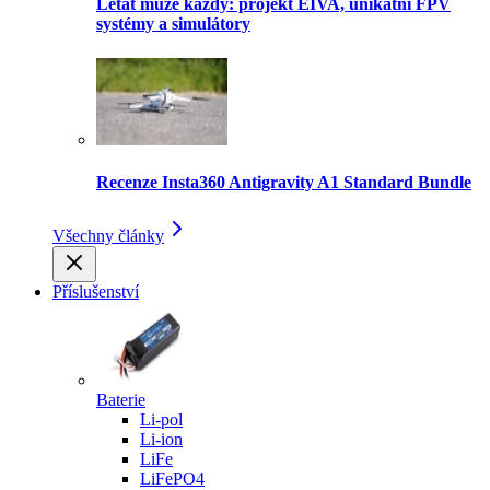
Létat může každý: projekt EIVA, unikátní FPV
systémy a simulátory
Recenze Insta360 Antigravity A1 Standard Bundle
Všechny články
Příslušenství
Baterie
Li-pol
Li-ion
LiFe
LiFePO4