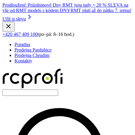
Prodloužení
:
Prázdninové Dny RMT jsou tady = 20 % SLEVA na
vše od RMT models s kódem DNYRMT platí až do pátku 7. srpna!
Užít si slevu
+420 467 409 100
(
po–pá: 8–16 hod.
)
Poradna
Prodejna Pardubice
Prodejna Chrudim
Kontakty