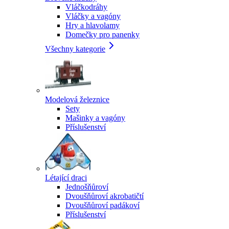
Vláčkodráhy
Vláčky a vagóny
Hry a hlavolamy
Domečky pro panenky
Všechny kategorie
Modelová železnice
Sety
Mašinky a vagóny
Příslušenství
Létající draci
Jednošňůroví
Dvoušňůroví akrobatičtí
Dvoušňůroví padákoví
Příslušenství