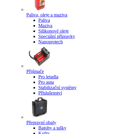
Paliva, oleje a maziva
Paliva
Maziva
Silikonové oleje
Speciální přípravky
Nanoprotech
Přijímače
Pro letadla
Pro auta
Stabilizační systémy
Příslušenství
Přepravní obaly
Batohy a tašky
Kufry