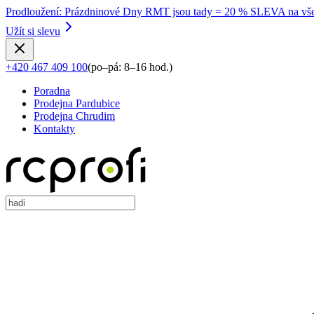
Prodloužení
:
Prázdninové Dny RMT jsou tady = 20 % SLEVA na vše
Užít si slevu
+420 467 409 100
(
po–pá: 8–16 hod.
)
Poradna
Prodejna Pardubice
Prodejna Chrudim
Kontakty