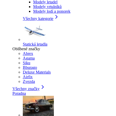
Modely letadel
Modely vrtulníků
Modely lodí a ponorek
Všechny kategorie
Statická letadla
Oblíbené značky
Abrex
Agama
Siku
Bburago
Deluxe Materials
Airfix
Zvezda
Všechny značky
Poradna