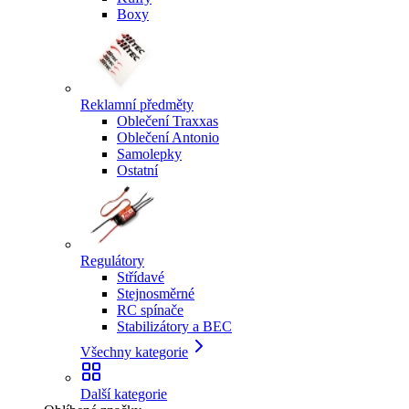
Boxy
Reklamní předměty
Oblečení Traxxas
Oblečení Antonio
Samolepky
Ostatní
Regulátory
Střídavé
Stejnosměrné
RC spínače
Stabilizátory a BEC
Všechny kategorie
Další kategorie