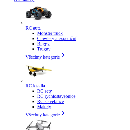
RC auta
Monster truck
Crawlery a expediční
Buggy
Truggy
Všechny kategorie
RC letadla
RC sety
RC rychlostavebnice
RC stavebnice
Makety
Všechny kategorie