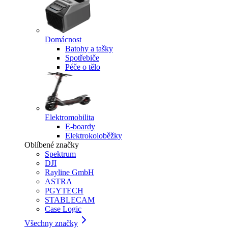
Domácnost
Batohy a tašky
Spotřebiče
Péče o tělo
Elektromobilita
E-boardy
Elektrokoloběžky
Oblíbené značky
Spektrum
DJI
Rayline GmbH
ASTRA
PGYTECH
STABLECAM
Case Logic
Všechny značky