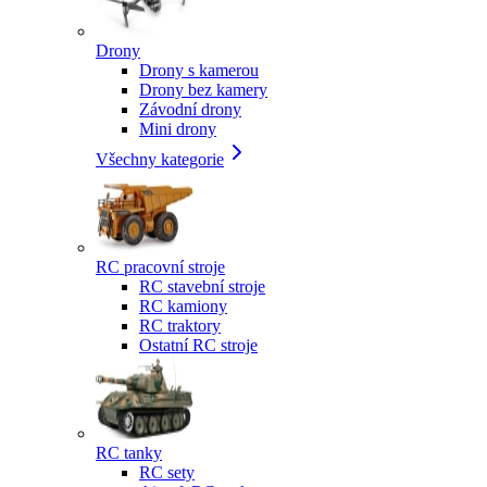
Drony
Drony s kamerou
Drony bez kamery
Závodní drony
Mini drony
Všechny kategorie
RC pracovní stroje
RC stavební stroje
RC kamiony
RC traktory
Ostatní RC stroje
RC tanky
RC sety