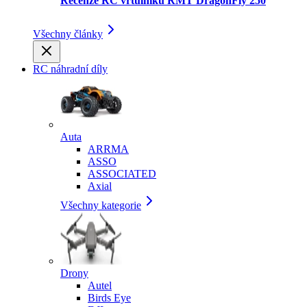
Recenze RC vrtulníku RMT DragonFly 250
Všechny články
RC náhradní díly
Auta
ARRMA
ASSO
ASSOCIATED
Axial
Všechny kategorie
Drony
Autel
Birds Eye