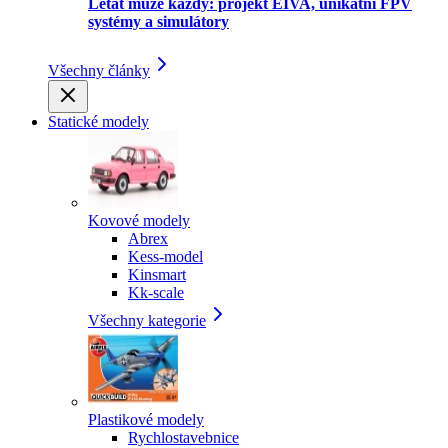
Létat může každý: projekt EIVA, unikátní FPV
systémy a simulátory
Všechny články
Statické modely
Kovové modely
Abrex
Kess-model
Kinsmart
Kk-scale
Všechny kategorie
Plastikové modely
Rychlostavebnice