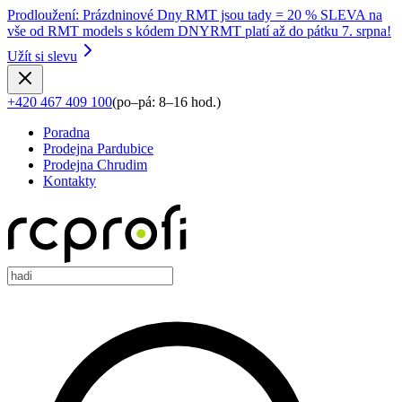
Prodloužení
:
Prázdninové Dny RMT jsou tady = 20 % SLEVA na
vše od RMT models s kódem DNYRMT platí až do pátku 7. srpna!
Užít si slevu
+420 467 409 100
(
po–pá: 8–16 hod.
)
Poradna
Prodejna Pardubice
Prodejna Chrudim
Kontakty