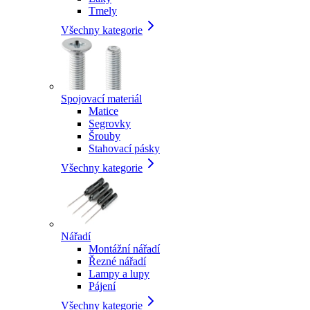
Tmely
Všechny kategorie
Spojovací materiál
Matice
Segrovky
Šrouby
Stahovací pásky
Všechny kategorie
Nářadí
Montážní nářadí
Řezné nářadí
Lampy a lupy
Pájení
Všechny kategorie