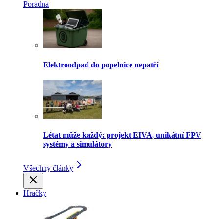
Poradna
Elektroodpad do popelnice nepatří
Létat může každý: projekt EIVA, unikátní FPV
systémy a simulátory
Všechny články
Hračky