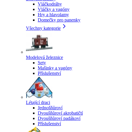
Vláčkodráhy
Vláčky a vagóny
Hry a hlavolamy
Domečky pro panenky
Všechny kategorie
Modelová železnice
Sety
Mašinky a vagóny
Příslušenství
Létající draci
Jednošňůroví
Dvoušňůroví akrobatičtí
Dvoušňůroví padákoví
Příslušenství