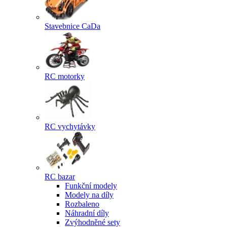
Stavebnice CaDa
RC motorky
RC vychytávky
RC bazar
Funkční modely
Modely na díly
Rozbaleno
Náhradní díly
Zvýhodněné sety