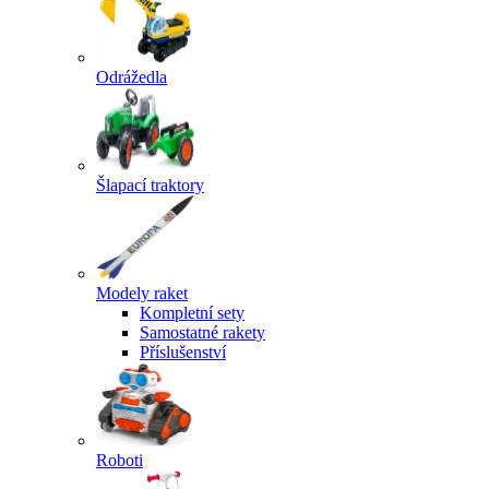
Odrážedla
Šlapací traktory
Modely raket
Kompletní sety
Samostatné rakety
Příslušenství
Roboti