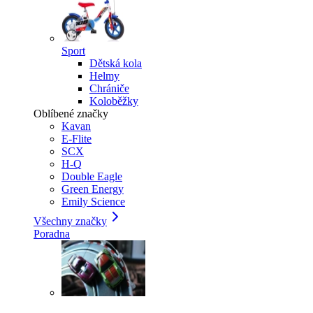
Sport
Dětská kola
Helmy
Chrániče
Koloběžky
Oblíbené značky
Kavan
E-Flite
SCX
H-Q
Double Eagle
Green Energy
Emily Science
Všechny značky
Poradna