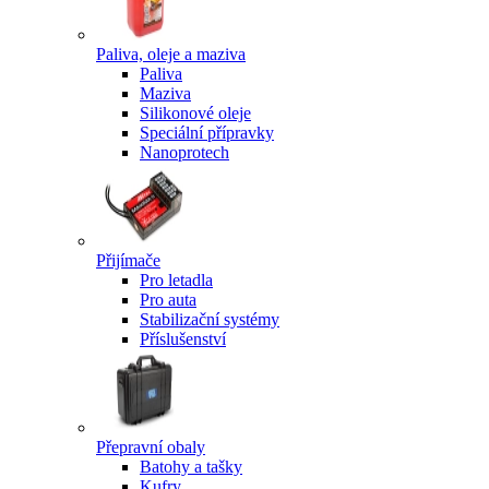
Paliva, oleje a maziva
Paliva
Maziva
Silikonové oleje
Speciální přípravky
Nanoprotech
Přijímače
Pro letadla
Pro auta
Stabilizační systémy
Příslušenství
Přepravní obaly
Batohy a tašky
Kufry