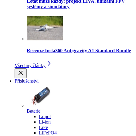
Létat může každý: projekt EIVA, unikátní FPV
systémy a simulátory
Recenze Insta360 Antigravity A1 Standard Bundle
Všechny články
Příslušenství
Baterie
Li-pol
Li-ion
LiFe
LiFePO4