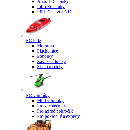
Airsoft RC tanky
Infra RC tanky
Příslušenství a ND
RC lodě
Motorové
Plachetnice
Ponorky
Zavážecí loďky
Stolní modely
RC vrtulníky
Mini vrtulníky
Pro začátečníky
Pro mírně pokročilé
Pro pokročilé a experty