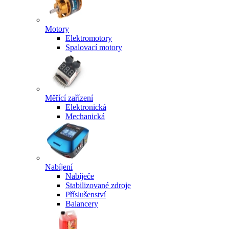
Motory
Elektromotory
Spalovací motory
Měřící zařízení
Elektronická
Mechanická
Nabíjení
Nabíječe
Stabilizované zdroje
Příslušenství
Balancery