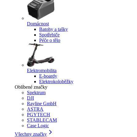
Domácnost
Batohy a tašky
Spotřebiče
Péče o tělo
Elektromobilita
E-boardy
Elektrokoloběžky
Oblíbené značky
Spektrum
DJI
Rayline GmbH
ASTRA
PGYTECH
STABLECAM
Case Logic
Všechny značky