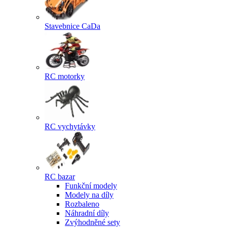
Stavebnice CaDa
RC motorky
RC vychytávky
RC bazar
Funkční modely
Modely na díly
Rozbaleno
Náhradní díly
Zvýhodněné sety