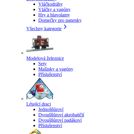
Vláčkodráhy
Vláčky a vagóny
Hry a hlavolamy
Domečky pro panenky
Všechny kategorie
Modelová železnice
Sety
Mašinky a vagóny
Příslušenství
Létající draci
Jednošňůroví
Dvoušňůroví akrobatičtí
Dvoušňůroví padákoví
Příslušenství