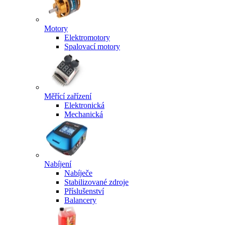
Motory
Elektromotory
Spalovací motory
Měřící zařízení
Elektronická
Mechanická
Nabíjení
Nabíječe
Stabilizované zdroje
Příslušenství
Balancery