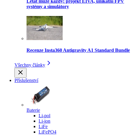
Létat může každý: projekt EIVA, unikátní FPV
systémy a simulátory
Recenze Insta360 Antigravity A1 Standard Bundle
Všechny články
Příslušenství
Baterie
Li-pol
Li-ion
LiFe
LiFePO4