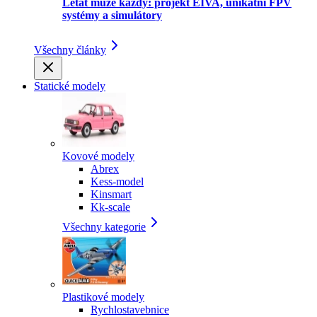
Létat může každý: projekt EIVA, unikátní FPV
systémy a simulátory
Všechny články
Statické modely
Kovové modely
Abrex
Kess-model
Kinsmart
Kk-scale
Všechny kategorie
Plastikové modely
Rychlostavebnice