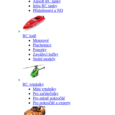
Airsoft RC tanky
Infra RC tanky
Příslušenství a ND
RC lodě
Motorové
Plachetnice
Ponorky
Zavážecí loďky
Stolní modely
RC vrtulníky
Mini vrtulníky
Pro začátečníky
Pro mírně pokročilé
Pro pokročilé a experty