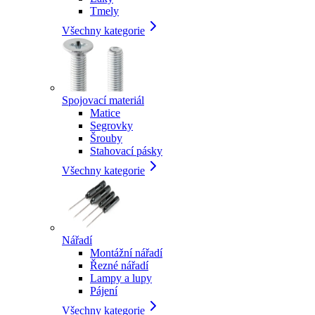
Tmely
Všechny kategorie
Spojovací materiál
Matice
Segrovky
Šrouby
Stahovací pásky
Všechny kategorie
Nářadí
Montážní nářadí
Řezné nářadí
Lampy a lupy
Pájení
Všechny kategorie