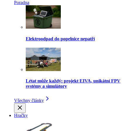
Poradna
Elektroodpad do popelnice nepatří
Létat může každý: projekt EIVA, unikátní FPV
systémy a simulátory
Všechny články
Hračky