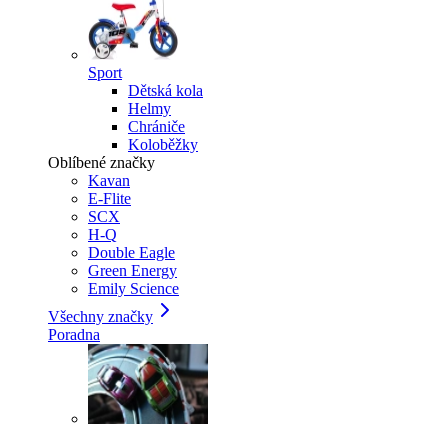
Sport
Dětská kola
Helmy
Chrániče
Koloběžky
Oblíbené značky
Kavan
E-Flite
SCX
H-Q
Double Eagle
Green Energy
Emily Science
Všechny značky
Poradna