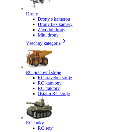
Drony
Drony s kamerou
Drony bez kamery
Závodní drony
Mini drony
Všechny kategorie
RC pracovní stroje
RC stavební stroje
RC kamiony
RC traktory
Ostatní RC stroje
RC tanky
RC sety