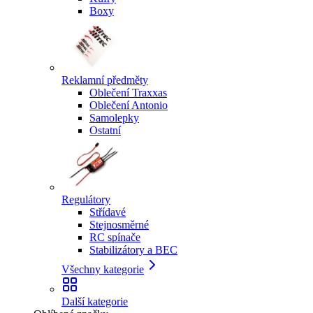
Boxy
Reklamní předměty
Oblečení Traxxas
Oblečení Antonio
Samolepky
Ostatní
Regulátory
Střídavé
Stejnosměrné
RC spínače
Stabilizátory a BEC
Všechny kategorie
Další kategorie