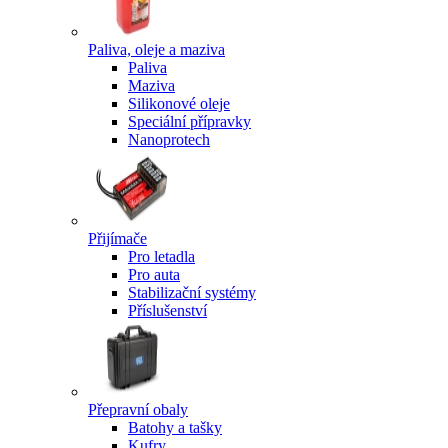
Paliva, oleje a maziva
Paliva
Maziva
Silikonové oleje
Speciální přípravky
Nanoprotech
Přijímače
Pro letadla
Pro auta
Stabilizační systémy
Příslušenství
Přepravní obaly
Batohy a tašky
Kufry