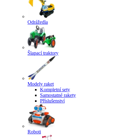
Odrážedla
Šlapací traktory
Modely raket
Kompletní sety
Samostatné rakety
Příslušenství
Roboti