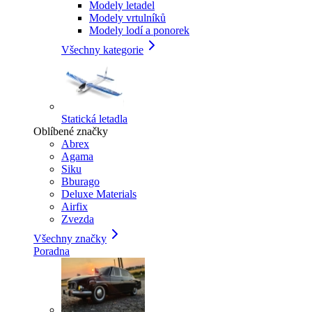
Modely letadel
Modely vrtulníků
Modely lodí a ponorek
Všechny kategorie
Statická letadla
Oblíbené značky
Abrex
Agama
Siku
Bburago
Deluxe Materials
Airfix
Zvezda
Všechny značky
Poradna