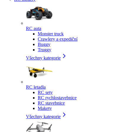
RC auta
Monster truck
Crawlery a expediční
Buggy
Truggy
Všechny kategorie
RC letadla
RC sety
RC rychlostavebnice
RC stavebnice
Makety
Všechny kategorie