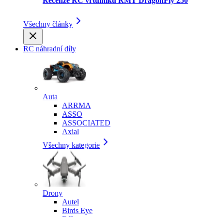
Recenze RC vrtulníku RMT DragonFly 250
Všechny články
RC náhradní díly
Auta
ARRMA
ASSO
ASSOCIATED
Axial
Všechny kategorie
Drony
Autel
Birds Eye