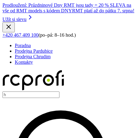
Prodloužení
:
Prázdninové Dny RMT jsou tady = 20 % SLEVA na
vše od RMT models s kódem DNYRMT platí až do pátku 7. srpna!
Užít si slevu
+420 467 409 100
(
po–pá: 8–16 hod.
)
Poradna
Prodejna Pardubice
Prodejna Chrudim
Kontakty