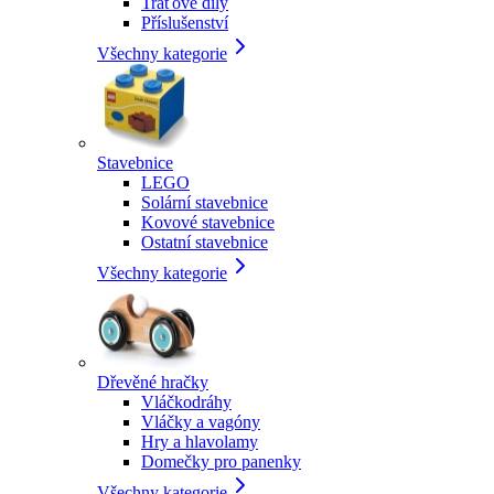
Traťové díly
Příslušenství
Všechny kategorie
Stavebnice
LEGO
Solární stavebnice
Kovové stavebnice
Ostatní stavebnice
Všechny kategorie
Dřevěné hračky
Vláčkodráhy
Vláčky a vagóny
Hry a hlavolamy
Domečky pro panenky
Všechny kategorie