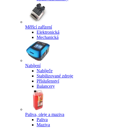
Měřící zařízení
Elektronická
Mechanická
Nabíjení
Nabíječe
Stabilizované zdroje
Příslušenství
Balancery
Paliva, oleje a maziva
Paliva
Maziva