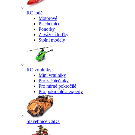
RC lodě
Motorové
Plachetnice
Ponorky
Zavážecí loďky
Stolní modely
RC vrtulníky
Mini vrtulníky
Pro začátečníky
Pro mírně pokročilé
Pro pokročilé a experty
Stavebnice CaDa