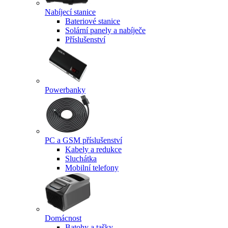
Nabíjecí stanice
Bateriové stanice
Solární panely a nabíječe
Příslušenství
Powerbanky
PC a GSM příslušenství
Kabely a redukce
Sluchátka
Mobilní telefony
Domácnost
Batohy a tašky