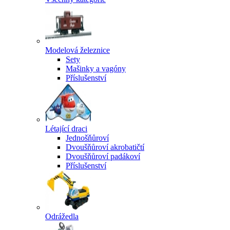
Modelová železnice
Sety
Mašinky a vagóny
Příslušenství
Létající draci
Jednošňůroví
Dvoušňůroví akrobatičtí
Dvoušňůroví padákoví
Příslušenství
Odrážedla