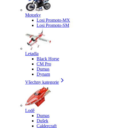
Motorky
Losi Promoto-MX
Losi Promoto-SM
Letadla
Black Horse
CM Pro
Dumas
Dynam
Všechny kategorie
Lodě
Dumas
Dušek
Caldercraft