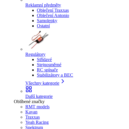
Reklamní předměty
Oblečení Traxxas
Oblečení Antonio
Samolepky
Ostatní
Regulátory
Střídavé
Stejnosměrné
RC spínače
Stabilizátory a BEC
Všechny kategorie
Další kategorie
Oblíbené značky
RMT models
Kavan
Traxxas
Yeah Racing
Spektrum