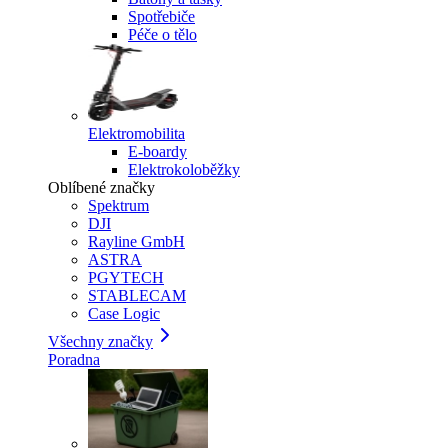
Spotřebiče
Péče o tělo
Elektromobilita
E-boardy
Elektrokoloběžky
Oblíbené značky
Spektrum
DJI
Rayline GmbH
ASTRA
PGYTECH
STABLECAM
Case Logic
Všechny značky
Poradna