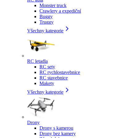
Monster truck
Crawlery a expediční
Buggy
Truggy
Všechny kategorie
RC letadla
RC sety
RC rychlostavebnice
RC stavebnice
Makety
Všechny kategorie
Drony
Drony s kamerou
Drony bez kamery