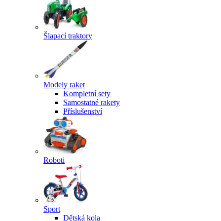
Šlapací traktory
Modely raket
Kompletní sety
Samostatné rakety
Příslušenství
Roboti
Sport
Dětská kola