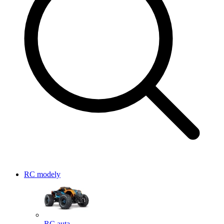
RC modely
RC auta