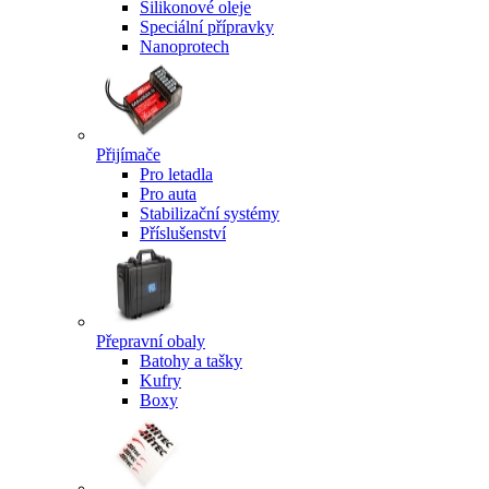
Silikonové oleje
Speciální přípravky
Nanoprotech
Přijímače
Pro letadla
Pro auta
Stabilizační systémy
Příslušenství
Přepravní obaly
Batohy a tašky
Kufry
Boxy