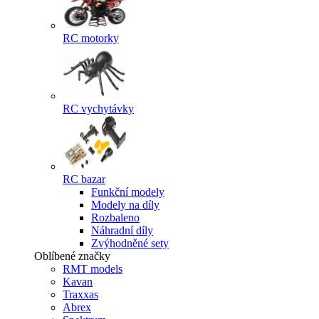
RC motorky
RC vychytávky
RC bazar
Funkční modely
Modely na díly
Rozbaleno
Náhradní díly
Zvýhodněné sety
Oblíbené značky
RMT models
Kavan
Traxxas
Abrex