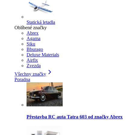
Statická letadla
Oblíbené značky
Abrex
Agama
Siku
Bburago
Deluxe Materials
Airfix
Zvezda
Všechny značky
Poradna
Přestavba RC auta Tatra 603 od značky Abrex