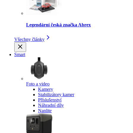
Legendární česká značka Abrex
Všechny články
Smart
Foto a video
Kamery
Stabilizátory kamer
Příslušenství
Náhradní díly
Nanlite