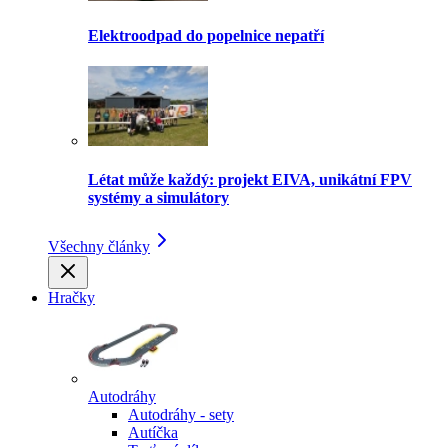
Elektroodpad do popelnice nepatří
Létat může každý: projekt EIVA, unikátní FPV
systémy a simulátory
Všechny články
Hračky
Autodráhy
Autodráhy - sety
Autíčka