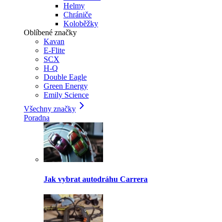
Helmy
Chrániče
Koloběžky
Oblíbené značky
Kavan
E-Flite
SCX
H-Q
Double Eagle
Green Energy
Emily Science
Všechny značky
Poradna
Jak vybrat autodráhu Carrera