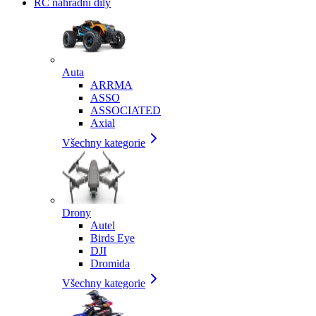
RC náhradní díly
Auta
ARRMA
ASSO
ASSOCIATED
Axial
Všechny kategorie
Drony
Autel
Birds Eye
DJI
Dromida
Všechny kategorie