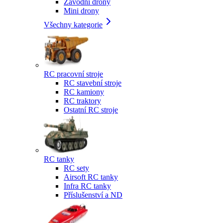
Závodní drony
Mini drony
Všechny kategorie
RC pracovní stroje
RC stavební stroje
RC kamiony
RC traktory
Ostatní RC stroje
RC tanky
RC sety
Airsoft RC tanky
Infra RC tanky
Příslušenství a ND