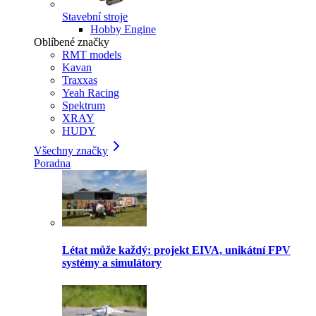
Stavební stroje
Hobby Engine
Oblíbené značky
RMT models
Kavan
Traxxas
Yeah Racing
Spektrum
XRAY
HUDY
Všechny značky
Poradna
Létat může každý: projekt EIVA, unikátní FPV
systémy a simulátory