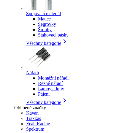
Spojovací materiál
Matice
Segrovky
Šrouby
Stahovací pásky
Všechny kategorie
Nářadí
Montážní nářadí
Řezné nářadí
Lampy a lupy
Pájení
Všechny kategorie
Oblíbené značky
Kavan
Traxxas
Yeah Racing
Spektrum