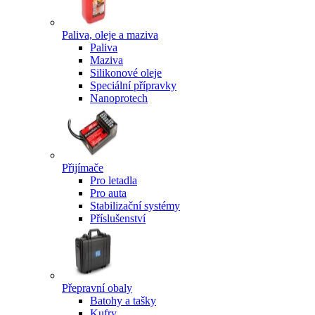
Paliva, oleje a maziva
Paliva
Maziva
Silikonové oleje
Speciální přípravky
Nanoprotech
Přijímače
Pro letadla
Pro auta
Stabilizační systémy
Příslušenství
Přepravní obaly
Batohy a tašky
Kufry