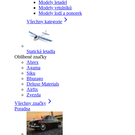
Modely letadel
Modely vrtulníků
Modely lodí a ponorek
Všechny kategorie
Statická letadla
Oblíbené značky
Abrex
Agama
Siku
Bburago
Deluxe Materials
Airfix
Zvezda
Všechny značky
Poradna