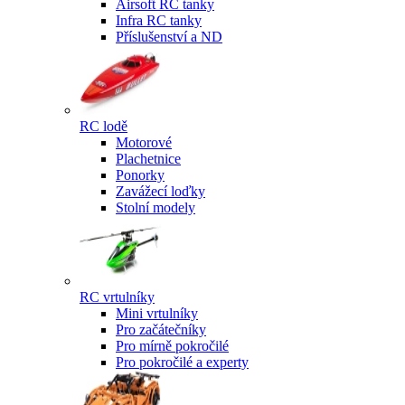
Airsoft RC tanky
Infra RC tanky
Příslušenství a ND
RC lodě
Motorové
Plachetnice
Ponorky
Zavážecí loďky
Stolní modely
RC vrtulníky
Mini vrtulníky
Pro začátečníky
Pro mírně pokročilé
Pro pokročilé a experty