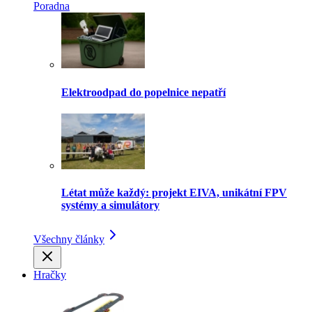
Poradna
Elektroodpad do popelnice nepatří
Létat může každý: projekt EIVA, unikátní FPV
systémy a simulátory
Všechny články
Hračky