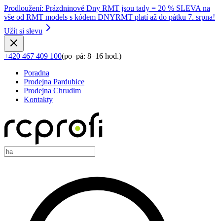
Prodloužení
:
Prázdninové Dny RMT jsou tady = 20 % SLEVA na
vše od RMT models s kódem DNYRMT platí až do pátku 7. srpna!
Užít si slevu
+420 467 409 100
(
po–pá: 8–16 hod.
)
Poradna
Prodejna Pardubice
Prodejna Chrudim
Kontakty