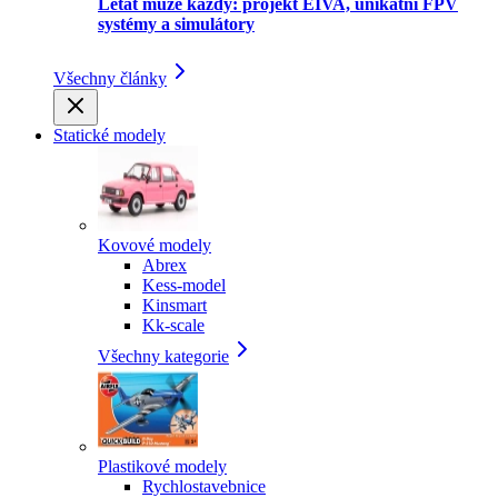
Létat může každý: projekt EIVA, unikátní FPV
systémy a simulátory
Všechny články
Statické modely
Kovové modely
Abrex
Kess-model
Kinsmart
Kk-scale
Všechny kategorie
Plastikové modely
Rychlostavebnice