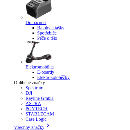
Domácnost
Batohy a tašky
Spotřebiče
Péče o tělo
Elektromobilita
E-boardy
Elektrokoloběžky
Oblíbené značky
Spektrum
DJI
Rayline GmbH
ASTRA
PGYTECH
STABLECAM
Case Logic
Všechny značky