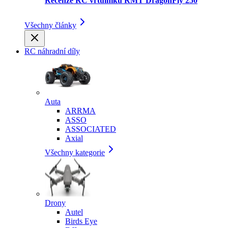
Recenze RC vrtulníku RMT DragonFly 250
Všechny články
RC náhradní díly
Auta
ARRMA
ASSO
ASSOCIATED
Axial
Všechny kategorie
Drony
Autel
Birds Eye