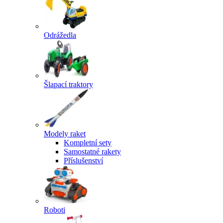
Odrážedla
Šlapací traktory
Modely raket
Kompletní sety
Samostatné rakety
Příslušenství
Roboti