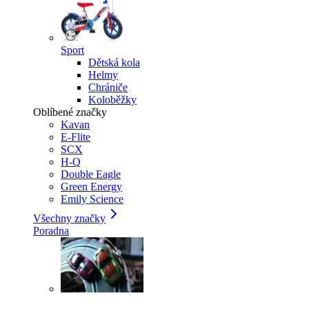
Sport
Dětská kola
Helmy
Chrániče
Koloběžky
Oblíbené značky
Kavan
E-Flite
SCX
H-Q
Double Eagle
Green Energy
Emily Science
Všechny značky
Poradna