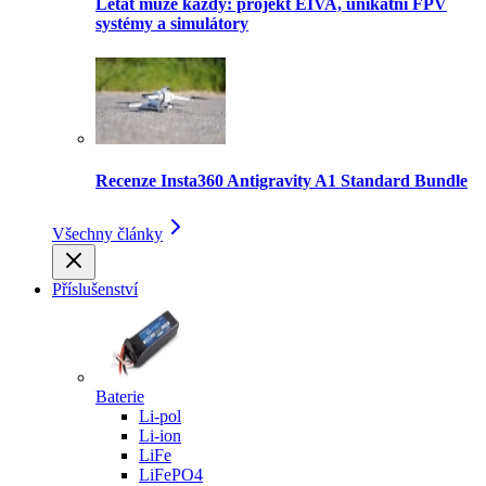
Létat může každý: projekt EIVA, unikátní FPV
systémy a simulátory
Recenze Insta360 Antigravity A1 Standard Bundle
Všechny články
Příslušenství
Baterie
Li-pol
Li-ion
LiFe
LiFePO4