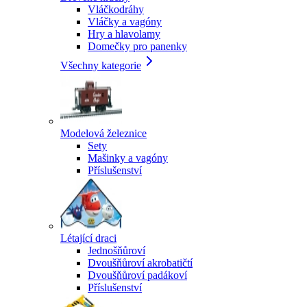
Vláčkodráhy
Vláčky a vagóny
Hry a hlavolamy
Domečky pro panenky
Všechny kategorie
Modelová železnice
Sety
Mašinky a vagóny
Příslušenství
Létající draci
Jednošňůroví
Dvoušňůroví akrobatičtí
Dvoušňůroví padákoví
Příslušenství