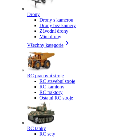
Drony
Drony s kamerou
Drony bez kamery
Závodní drony
Mini drony
Všechny kategorie
RC pracovní stroje
RC stavební stroje
RC kamiony
RC traktory
Ostatní RC stroje
RC tanky
RC sety