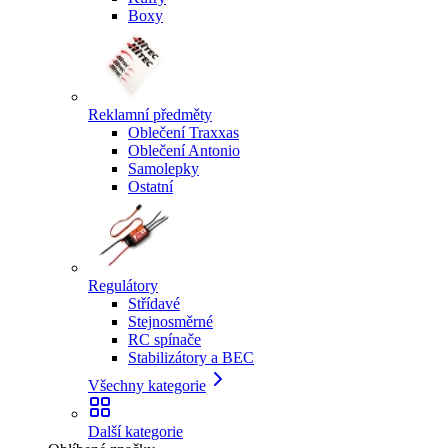
Boxy
Reklamní předměty
Oblečení Traxxas
Oblečení Antonio
Samolepky
Ostatní
Regulátory
Střídavé
Stejnosměrné
RC spínače
Stabilizátory a BEC
Všechny kategorie
Další kategorie