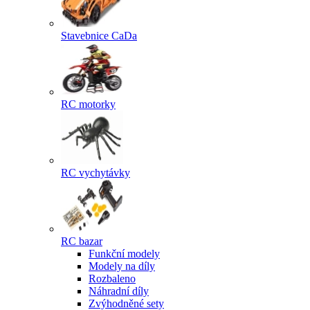
Stavebnice CaDa
RC motorky
RC vychytávky
RC bazar
Funkční modely
Modely na díly
Rozbaleno
Náhradní díly
Zvýhodněné sety