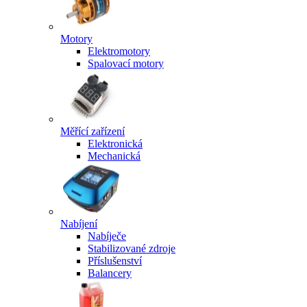
Motory
Elektromotory
Spalovací motory
Měřící zařízení
Elektronická
Mechanická
Nabíjení
Nabíječe
Stabilizované zdroje
Příslušenství
Balancery