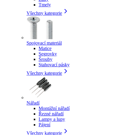
Tmely
Všechny kategorie
Spojovací materiál
Matice
Segrovky
Šrouby
Stahovací pásky
Všechny kategorie
Nářadí
Montážní nářadí
Řezné nářadí
Lampy a lupy
Pájení
Všechny kategorie