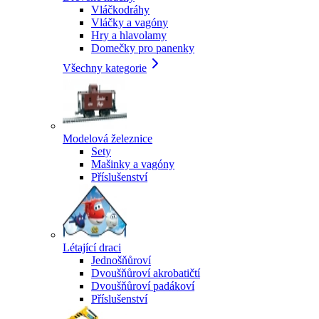
Vláčkodráhy
Vláčky a vagóny
Hry a hlavolamy
Domečky pro panenky
Všechny kategorie
Modelová železnice
Sety
Mašinky a vagóny
Příslušenství
Létající draci
Jednošňůroví
Dvoušňůroví akrobatičtí
Dvoušňůroví padákoví
Příslušenství