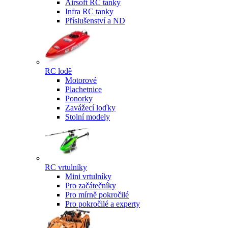
Airsoft RC tanky
Infra RC tanky
Příslušenství a ND
RC lodě
Motorové
Plachetnice
Ponorky
Zavážecí loďky
Stolní modely
RC vrtulníky
Mini vrtulníky
Pro začátečníky
Pro mírně pokročilé
Pro pokročilé a experty