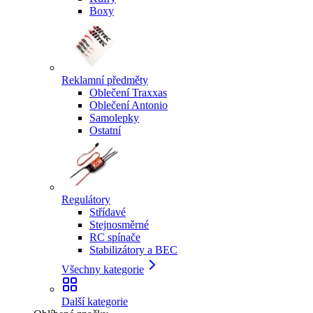
Boxy
Reklamní předměty
Oblečení Traxxas
Oblečení Antonio
Samolepky
Ostatní
Regulátory
Střídavé
Stejnosměrné
RC spínače
Stabilizátory a BEC
Všechny kategorie
Další kategorie