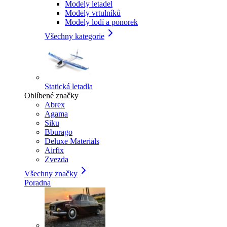
Modely letadel
Modely vrtulníků
Modely lodí a ponorek
Všechny kategorie
Statická letadla
Oblíbené značky
Abrex
Agama
Siku
Bburago
Deluxe Materials
Airfix
Zvezda
Všechny značky
Poradna