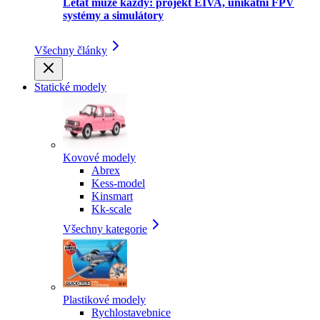
Létat může každý: projekt EIVA, unikátní FPV
systémy a simulátory
Všechny články
Statické modely
Kovové modely
Abrex
Kess-model
Kinsmart
Kk-scale
Všechny kategorie
Plastikové modely
Rychlostavebnice