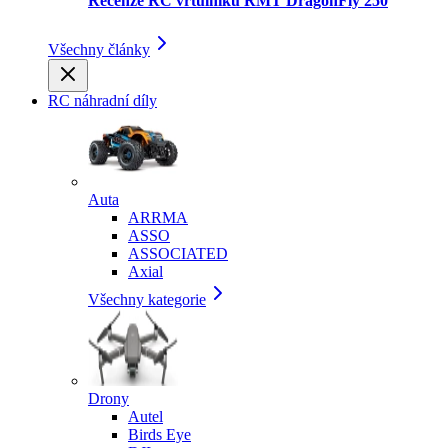
Recenze RC vrtulníku RMT DragonFly 250
Všechny články
RC náhradní díly
Auta
ARRMA
ASSO
ASSOCIATED
Axial
Všechny kategorie
Drony
Autel
Birds Eye