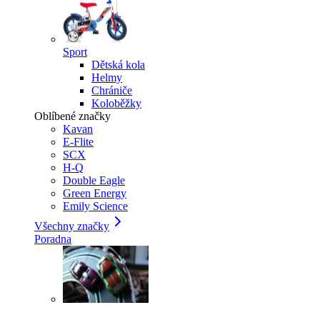
Sport
Dětská kola
Helmy
Chrániče
Koloběžky
Oblíbené značky
Kavan
E-Flite
SCX
H-Q
Double Eagle
Green Energy
Emily Science
Všechny značky
Poradna