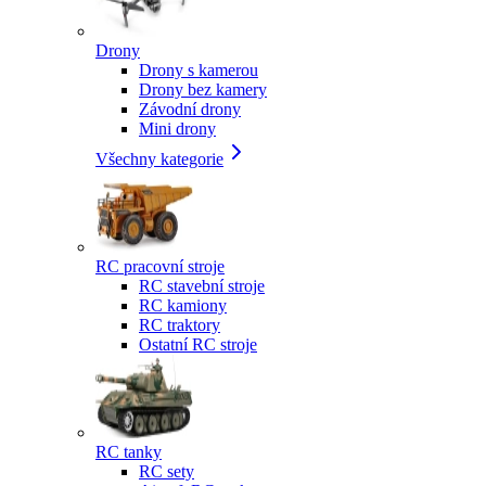
Drony
Drony s kamerou
Drony bez kamery
Závodní drony
Mini drony
Všechny kategorie
RC pracovní stroje
RC stavební stroje
RC kamiony
RC traktory
Ostatní RC stroje
RC tanky
RC sety