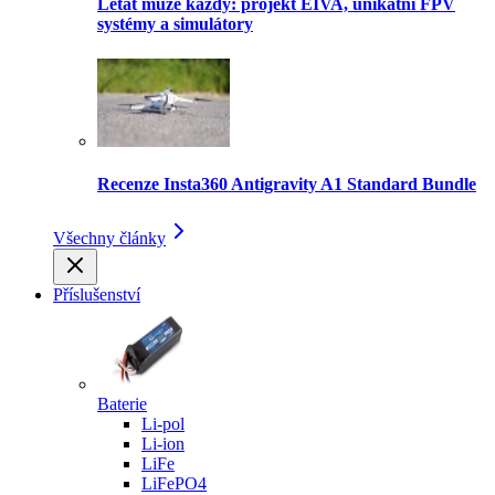
Létat může každý: projekt EIVA, unikátní FPV
systémy a simulátory
Recenze Insta360 Antigravity A1 Standard Bundle
Všechny články
Příslušenství
Baterie
Li-pol
Li-ion
LiFe
LiFePO4