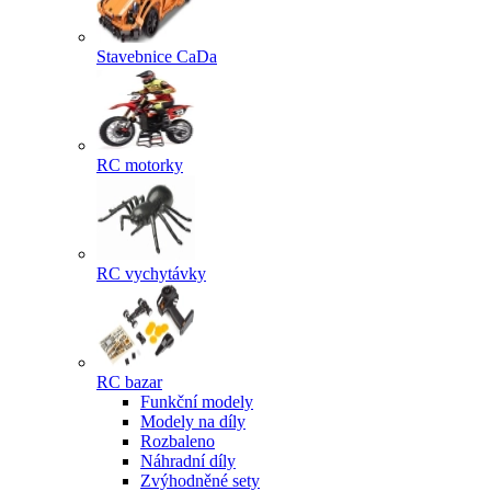
Stavebnice CaDa
RC motorky
RC vychytávky
RC bazar
Funkční modely
Modely na díly
Rozbaleno
Náhradní díly
Zvýhodněné sety