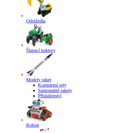
Odrážedla
Šlapací traktory
Modely raket
Kompletní sety
Samostatné rakety
Příslušenství
Roboti