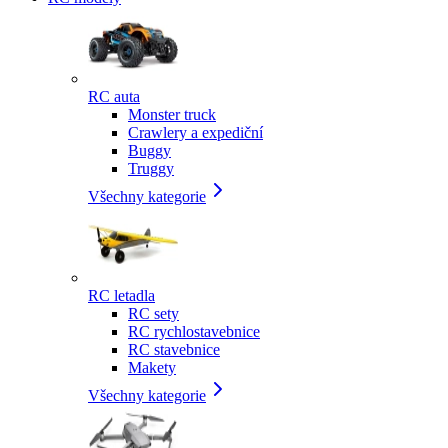
RC auta
Monster truck
Crawlery a expediční
Buggy
Truggy
Všechny kategorie
RC letadla
RC sety
RC rychlostavebnice
RC stavebnice
Makety
Všechny kategorie