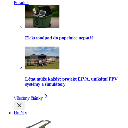
Poradna
Elektroodpad do popelnice nepatří
Létat může každý: projekt EIVA, unikátní FPV
systémy a simulátory
Všechny články
Hračky