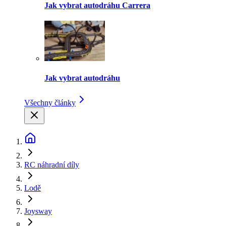
Jak vybrat autodráhu Carrera
Jak vybrat autodráhu
Všechny články
RC náhradní díly
Lodě
Joysway