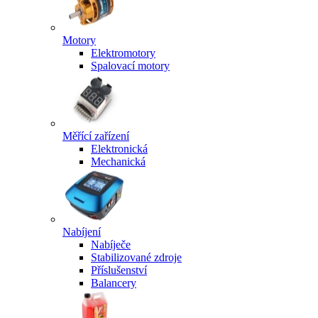
Motory
Elektromotory
Spalovací motory
Měřící zařízení
Elektronická
Mechanická
Nabíjení
Nabíječe
Stabilizované zdroje
Příslušenství
Balancery