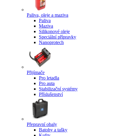
Paliva, oleje a maziva
Paliva
Maziva
Silikonové oleje
Speciální přípravky
Nanoprotech
Přijímače
Pro letadla
Pro auta
Stabilizační systémy
Příslušenství
Přepravní obaly
Batohy a tašky
Kufry