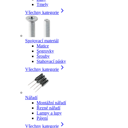
Tmely
Všechny kategorie
Spojovací materiál
Matice
Segrovky
Šrouby
Stahovací pásky
Všechny kategorie
Nářadí
Montážní nářadí
Řezné nářadí
Lampy a lupy
Pájení
Všechny kategorie