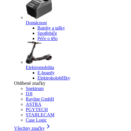
Domácnost
Batohy a tašky
Spotřebiče
Péče o tělo
Elektromobilita
E-boardy
Elektrokoloběžky
Oblíbené značky
Spektrum
DJI
Rayline GmbH
ASTRA
PGYTECH
STABLECAM
Case Logic
Všechny značky