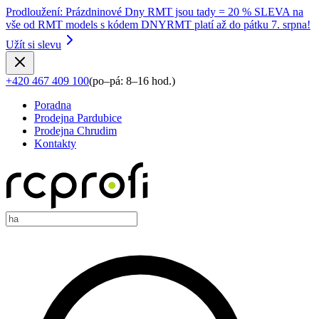
Prodloužení
:
Prázdninové Dny RMT jsou tady = 20 % SLEVA na
vše od RMT models s kódem DNYRMT platí až do pátku 7. srpna!
Užít si slevu
+420 467 409 100
(
po–pá: 8–16 hod.
)
Poradna
Prodejna Pardubice
Prodejna Chrudim
Kontakty