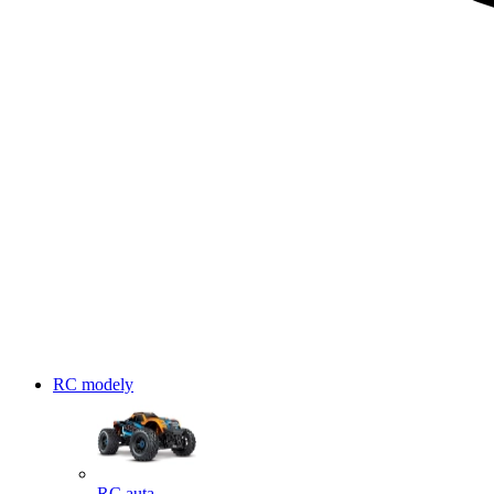
RC modely
RC auta