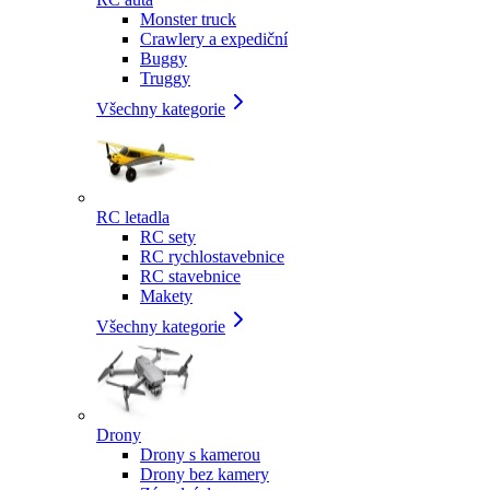
Monster truck
Crawlery a expediční
Buggy
Truggy
Všechny kategorie
RC letadla
RC sety
RC rychlostavebnice
RC stavebnice
Makety
Všechny kategorie
Drony
Drony s kamerou
Drony bez kamery