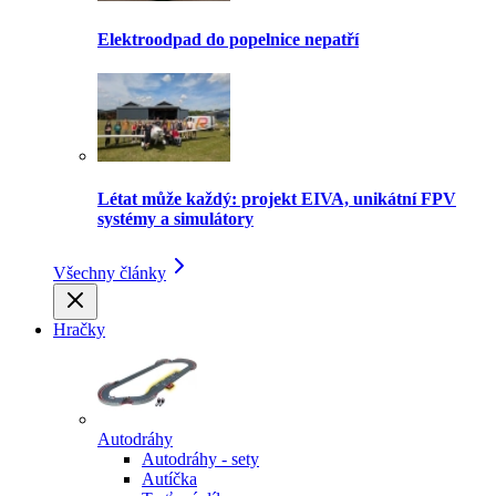
Elektroodpad do popelnice nepatří
Létat může každý: projekt EIVA, unikátní FPV
systémy a simulátory
Všechny články
Hračky
Autodráhy
Autodráhy - sety
Autíčka