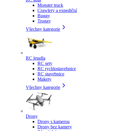
Monster truck
Crawlery a expediční
Buggy
Truggy
Všechny kategorie
RC letadla
RC sety
RC rychlostavebnice
RC stavebnice
Makety
Všechny kategorie
Drony
Drony s kamerou
Drony bez kamery