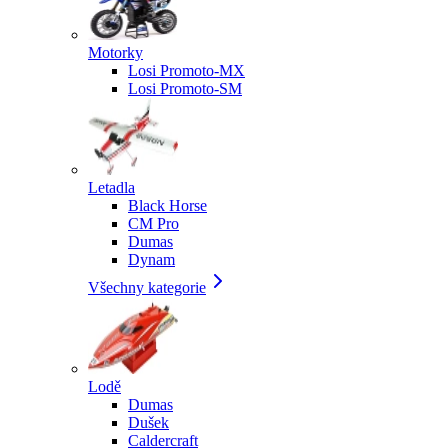
Motorky
Losi Promoto-MX
Losi Promoto-SM
Letadla
Black Horse
CM Pro
Dumas
Dynam
Všechny kategorie
Lodě
Dumas
Dušek
Caldercraft