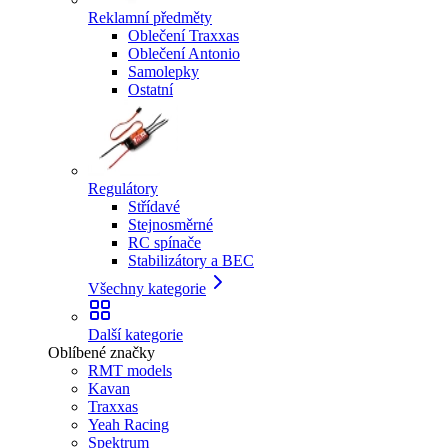
Reklamní předměty
Oblečení Traxxas
Oblečení Antonio
Samolepky
Ostatní
Regulátory
Střídavé
Stejnosměrné
RC spínače
Stabilizátory a BEC
Všechny kategorie
Další kategorie
Oblíbené značky
RMT models
Kavan
Traxxas
Yeah Racing
Spektrum