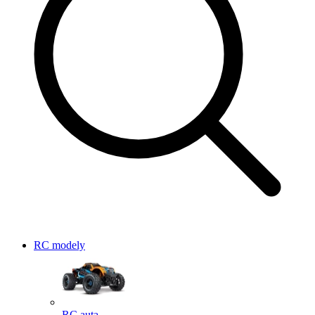
RC modely
RC auta