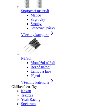
Spojovací materiál
Matice
Segrovky
Šrouby
Stahovací pásky
Všechny kategorie
Nářadí
Montážní nářadí
Řezné nářadí
Lampy a lupy
Pájení
Všechny kategorie
Oblíbené značky
Kavan
Traxxas
Yeah Racing
Spektrum