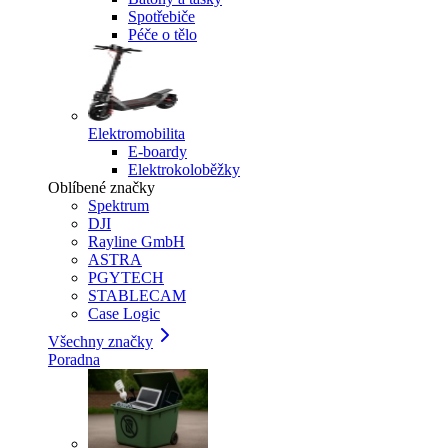
Spotřebiče
Péče o tělo
Elektromobilita
E-boardy
Elektrokoloběžky
Oblíbené značky
Spektrum
DJI
Rayline GmbH
ASTRA
PGYTECH
STABLECAM
Case Logic
Všechny značky
Poradna