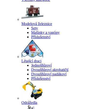
Modelová železnice
Sety
Mašinky a vagóny
Příslušenství
Létající draci
Jednošňůroví
Dvoušňůroví akrobatičtí
Dvoušňůroví padákoví
Příslušenství
Odrážedla