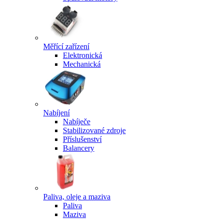
Měřící zařízení
Elektronická
Mechanická
Nabíjení
Nabíječe
Stabilizované zdroje
Příslušenství
Balancery
Paliva, oleje a maziva
Paliva
Maziva