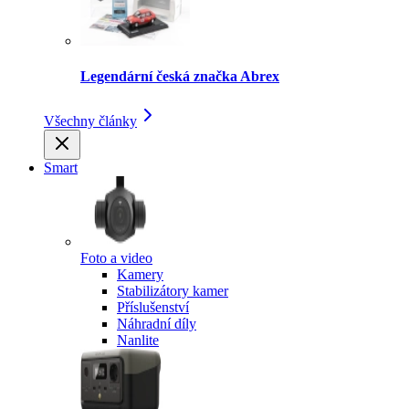
Legendární česká značka Abrex
Všechny články
Smart
Foto a video
Kamery
Stabilizátory kamer
Příslušenství
Náhradní díly
Nanlite