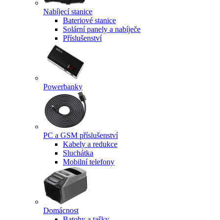
Nabíjecí stanice
Bateriové stanice
Solární panely a nabíječe
Příslušenství
Powerbanky
PC a GSM příslušenství
Kabely a redukce
Sluchátka
Mobilní telefony
Domácnost
Batohy a tašky