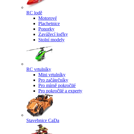
RC lodě
Motorové
Plachetnice
Ponorky
Zavážecí loďky
Stolní modely
RC vrtulníky
Mini vrtulníky
Pro začátečníky
Pro mírně pokročilé
Pro pokročilé a experty
Stavebnice CaDa