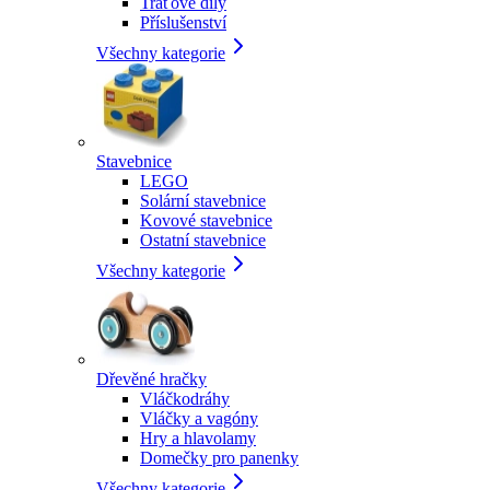
Traťové díly
Příslušenství
Všechny kategorie
Stavebnice
LEGO
Solární stavebnice
Kovové stavebnice
Ostatní stavebnice
Všechny kategorie
Dřevěné hračky
Vláčkodráhy
Vláčky a vagóny
Hry a hlavolamy
Domečky pro panenky
Všechny kategorie