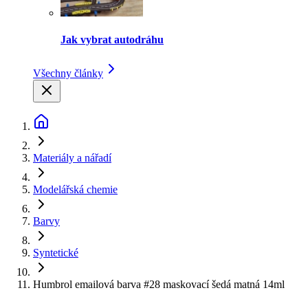
Jak vybrat autodráhu
Všechny články
Materiály a nářadí
Modelářská chemie
Barvy
Syntetické
Humbrol emailová barva #28 maskovací šedá matná 14ml