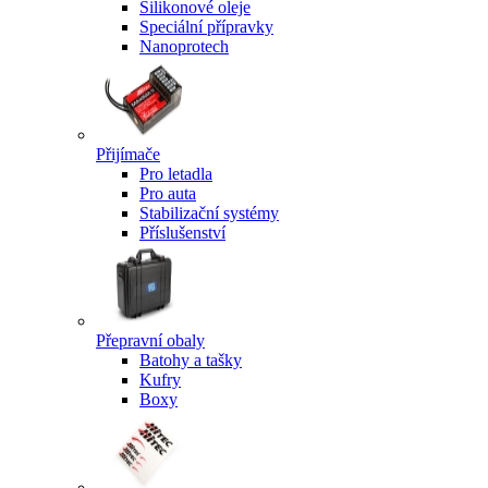
Silikonové oleje
Speciální přípravky
Nanoprotech
Přijímače
Pro letadla
Pro auta
Stabilizační systémy
Příslušenství
Přepravní obaly
Batohy a tašky
Kufry
Boxy