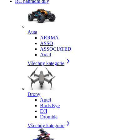
RC náhradní díly
Auta
ARRMA
ASSO
ASSOCIATED
Axial
Všechny kategorie
Drony
Autel
Birds Eye
DJI
Dromida
Všechny kategorie