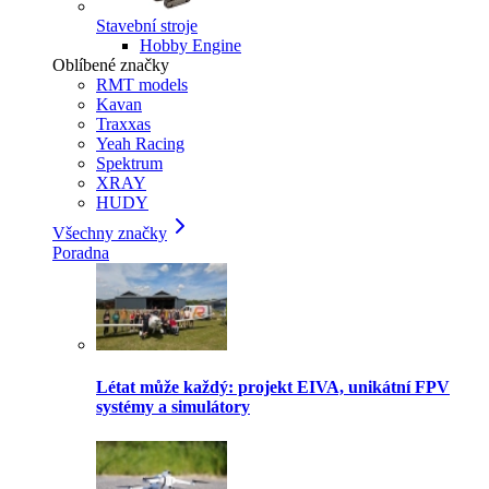
Stavební stroje
Hobby Engine
Oblíbené značky
RMT models
Kavan
Traxxas
Yeah Racing
Spektrum
XRAY
HUDY
Všechny značky
Poradna
Létat může každý: projekt EIVA, unikátní FPV
systémy a simulátory