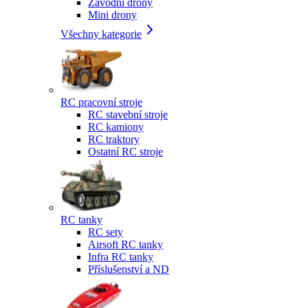
Závodní drony
Mini drony
Všechny kategorie
RC pracovní stroje
RC stavební stroje
RC kamiony
RC traktory
Ostatní RC stroje
RC tanky
RC sety
Airsoft RC tanky
Infra RC tanky
Příslušenství a ND