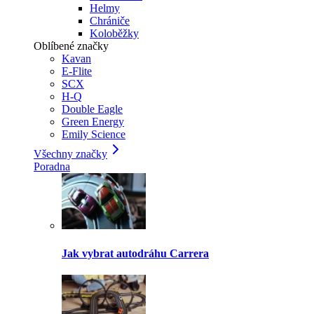
Helmy
Chrániče
Koloběžky
Oblíbené značky
Kavan
E-Flite
SCX
H-Q
Double Eagle
Green Energy
Emily Science
Všechny značky
Poradna
Jak vybrat autodráhu Carrera