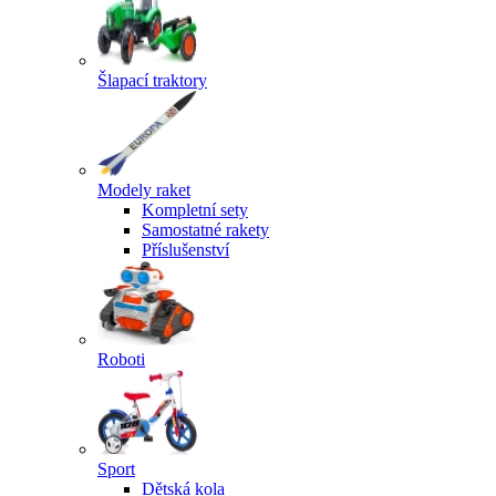
Šlapací traktory
Modely raket
Kompletní sety
Samostatné rakety
Příslušenství
Roboti
Sport
Dětská kola