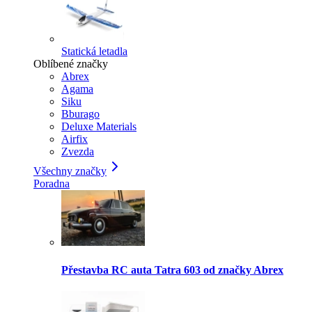
Statická letadla
Oblíbené značky
Abrex
Agama
Siku
Bburago
Deluxe Materials
Airfix
Zvezda
Všechny značky
Poradna
Přestavba RC auta Tatra 603 od značky Abrex