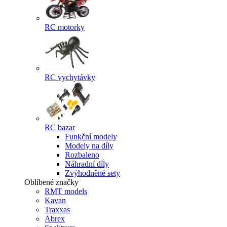
RC motorky
RC vychytávky
RC bazar
Funkční modely
Modely na díly
Rozbaleno
Náhradní díly
Zvýhodněné sety
Oblíbené značky
RMT models
Kavan
Traxxas
Abrex