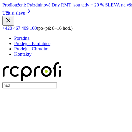
Prodloužení
:
Prázdninové Dny RMT jsou tady = 20 % SLEVA na vše
Užít si slevu
+420 467 409 100
(
po–pá: 8–16 hod.
)
Poradna
Prodejna Pardubice
Prodejna Chrudim
Kontakty