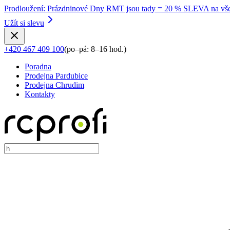
Prodloužení
:
Prázdninové Dny RMT jsou tady = 20 % SLEVA na vše
Užít si slevu
+420 467 409 100
(
po–pá: 8–16 hod.
)
Poradna
Prodejna Pardubice
Prodejna Chrudim
Kontakty