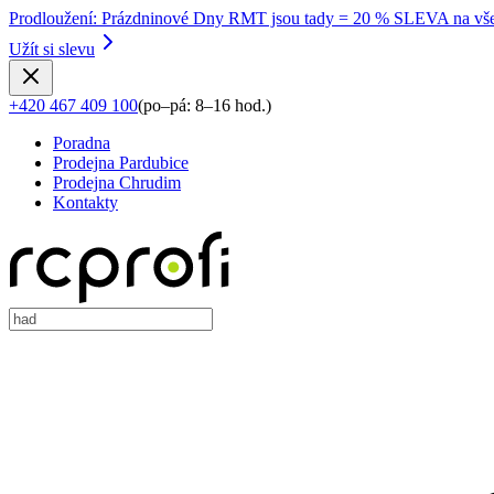
Prodloužení
:
Prázdninové Dny RMT jsou tady = 20 % SLEVA na vše
Užít si slevu
+420 467 409 100
(
po–pá: 8–16 hod.
)
Poradna
Prodejna Pardubice
Prodejna Chrudim
Kontakty