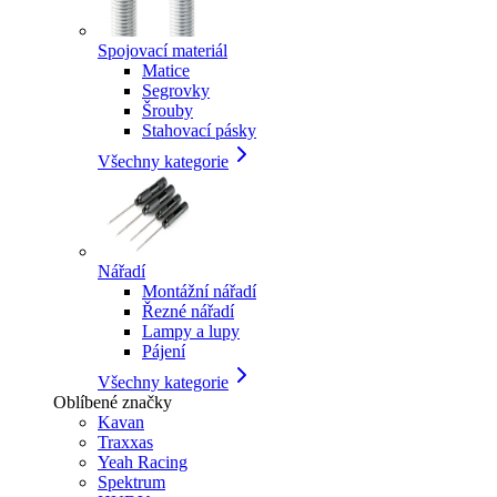
Spojovací materiál
Matice
Segrovky
Šrouby
Stahovací pásky
Všechny kategorie
Nářadí
Montážní nářadí
Řezné nářadí
Lampy a lupy
Pájení
Všechny kategorie
Oblíbené značky
Kavan
Traxxas
Yeah Racing
Spektrum