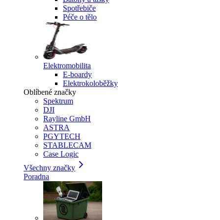
Spotřebiče
Péče o tělo
Elektromobilita
E-boardy
Elektrokoloběžky
Oblíbené značky
Spektrum
DJI
Rayline GmbH
ASTRA
PGYTECH
STABLECAM
Case Logic
Všechny značky
Poradna