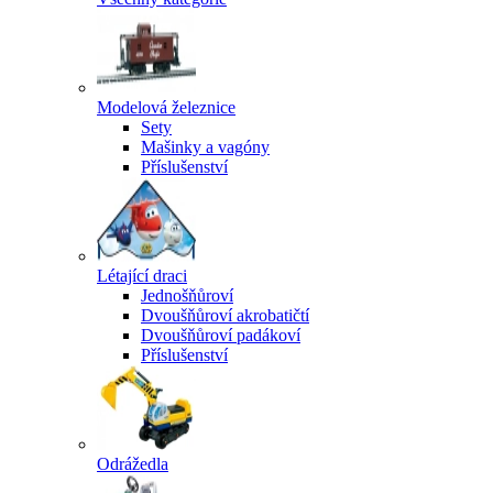
Modelová železnice
Sety
Mašinky a vagóny
Příslušenství
Létající draci
Jednošňůroví
Dvoušňůroví akrobatičtí
Dvoušňůroví padákoví
Příslušenství
Odrážedla