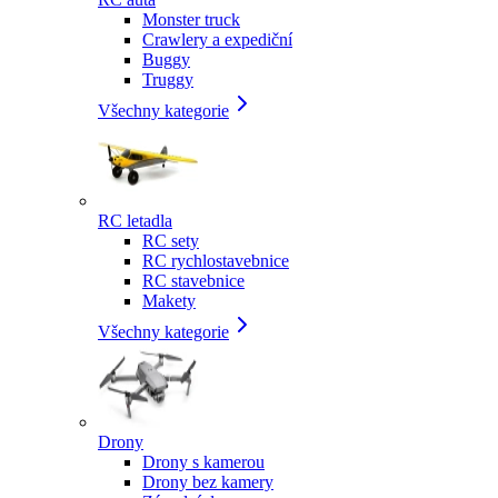
Monster truck
Crawlery a expediční
Buggy
Truggy
Všechny kategorie
RC letadla
RC sety
RC rychlostavebnice
RC stavebnice
Makety
Všechny kategorie
Drony
Drony s kamerou
Drony bez kamery