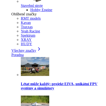
Stavební stroje
Hobby Engine
Oblíbené značky
RMT models
Kavan
Traxxas
Yeah Racing
Spektrum
XRAY
HUDY
Všechny značky
Poradna
Létat může každý: projekt EIVA, unikátní FPV
systémy a simulátory