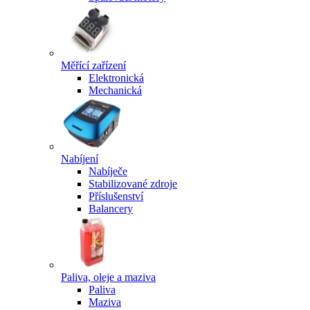
Měřící zařízení
Elektronická
Mechanická
Nabíjení
Nabíječe
Stabilizované zdroje
Příslušenství
Balancery
Paliva, oleje a maziva
Paliva
Maziva