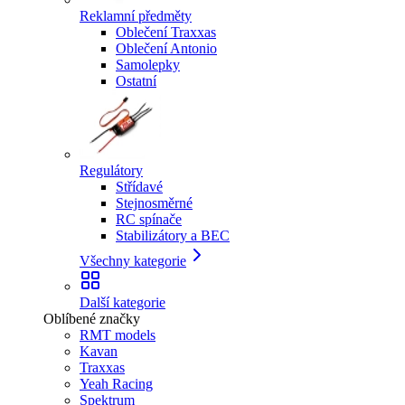
Reklamní předměty
Oblečení Traxxas
Oblečení Antonio
Samolepky
Ostatní
Regulátory
Střídavé
Stejnosměrné
RC spínače
Stabilizátory a BEC
Všechny kategorie
Další kategorie
Oblíbené značky
RMT models
Kavan
Traxxas
Yeah Racing
Spektrum