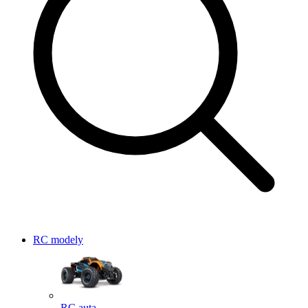
RC modely
RC auta