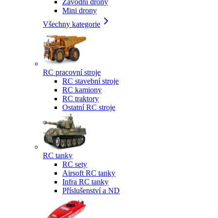
Závodní drony
Mini drony
Všechny kategorie
RC pracovní stroje
RC stavební stroje
RC kamiony
RC traktory
Ostatní RC stroje
RC tanky
RC sety
Airsoft RC tanky
Infra RC tanky
Příslušenství a ND