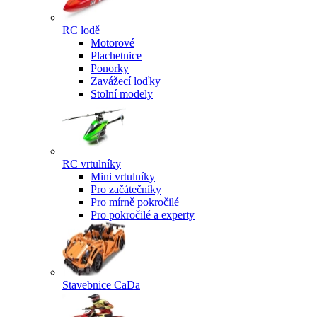
RC lodě
Motorové
Plachetnice
Ponorky
Zavážecí loďky
Stolní modely
RC vrtulníky
Mini vrtulníky
Pro začátečníky
Pro mírně pokročilé
Pro pokročilé a experty
Stavebnice CaDa