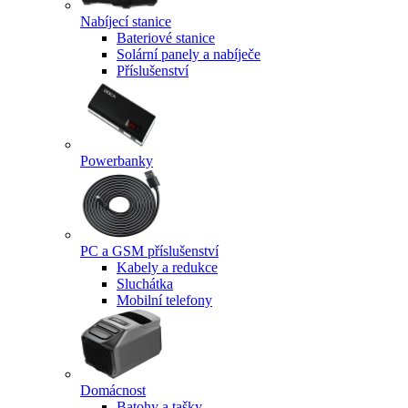
Nabíjecí stanice
Bateriové stanice
Solární panely a nabíječe
Příslušenství
Powerbanky
PC a GSM příslušenství
Kabely a redukce
Sluchátka
Mobilní telefony
Domácnost
Batohy a tašky