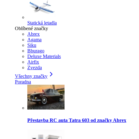
Statická letadla
Oblíbené značky
Abrex
Agama
Siku
Bburago
Deluxe Materials
Airfix
Zvezda
Všechny značky
Poradna
Přestavba RC auta Tatra 603 od značky Abrex