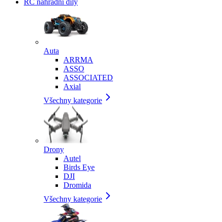
RC náhradní díly
Auta
ARRMA
ASSO
ASSOCIATED
Axial
Všechny kategorie
Drony
Autel
Birds Eye
DJI
Dromida
Všechny kategorie