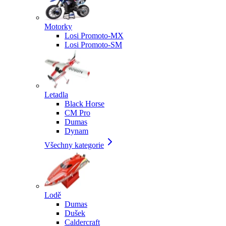
Motorky
Losi Promoto-MX
Losi Promoto-SM
Letadla
Black Horse
CM Pro
Dumas
Dynam
Všechny kategorie
Lodě
Dumas
Dušek
Caldercraft