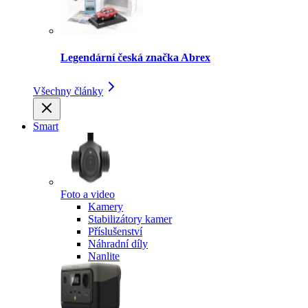
Legendární česká značka Abrex
Všechny články
Smart
Foto a video
Kamery
Stabilizátory kamer
Příslušenství
Náhradní díly
Nanlite