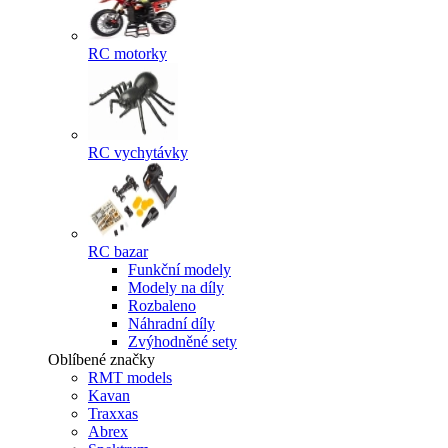
RC motorky
RC vychytávky
RC bazar
Funkční modely
Modely na díly
Rozbaleno
Náhradní díly
Zvýhodněné sety
Oblíbené značky
RMT models
Kavan
Traxxas
Abrex