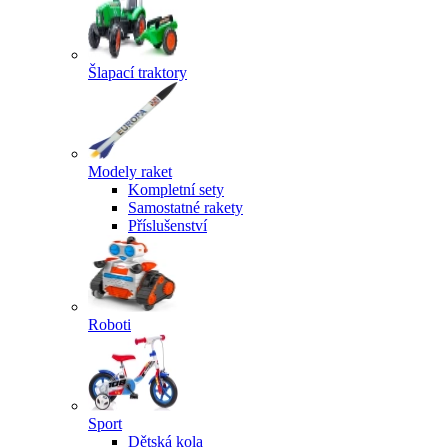
Šlapací traktory
Modely raket
Kompletní sety
Samostatné rakety
Příslušenství
Roboti
Sport
Dětská kola