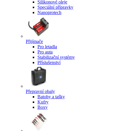
Silikonové oleje
Speciální přípravky
Nanoprotech
Přijímače
Pro letadla
Pro auta
Stabilizační systémy
Příslušenství
Přepravní obaly
Batohy a tašky
Kufry
Boxy