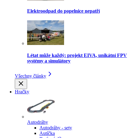
Elektroodpad do popelnice nepatří
Létat může každý: projekt EIVA, unikátní FPV
systémy a simulátory
Všechny články
Hračky
Autodráhy
Autodráhy - sety
Autíčka