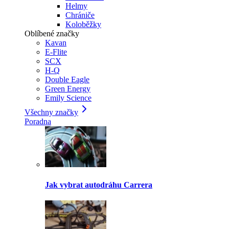
Helmy
Chrániče
Koloběžky
Oblíbené značky
Kavan
E-Flite
SCX
H-Q
Double Eagle
Green Energy
Emily Science
Všechny značky
Poradna
Jak vybrat autodráhu Carrera