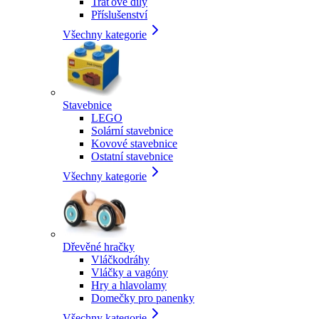
Traťové díly
Příslušenství
Všechny kategorie
Stavebnice
LEGO
Solární stavebnice
Kovové stavebnice
Ostatní stavebnice
Všechny kategorie
Dřevěné hračky
Vláčkodráhy
Vláčky a vagóny
Hry a hlavolamy
Domečky pro panenky
Všechny kategorie