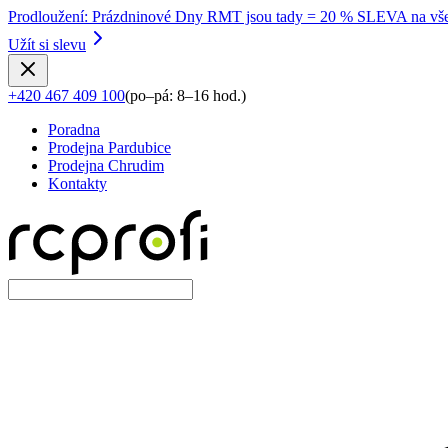
Prodloužení
:
Prázdninové Dny RMT jsou tady = 20 % SLEVA na vše
Užít si slevu
+420 467 409 100
(
po–pá: 8–16 hod.
)
Poradna
Prodejna Pardubice
Prodejna Chrudim
Kontakty