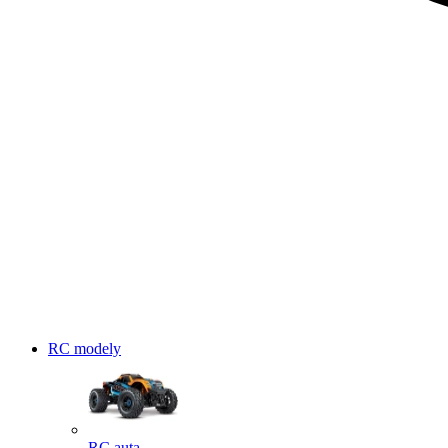
RC modely
RC auta