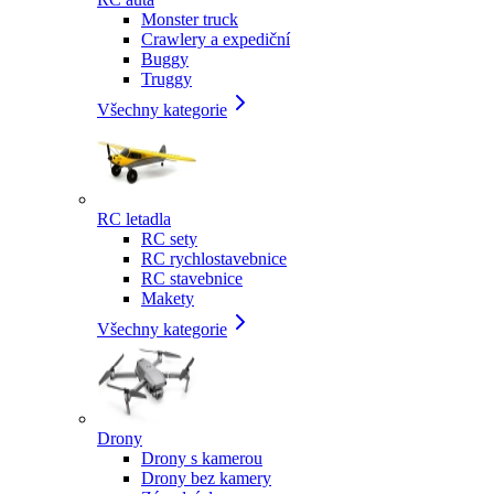
Monster truck
Crawlery a expediční
Buggy
Truggy
Všechny kategorie
RC letadla
RC sety
RC rychlostavebnice
RC stavebnice
Makety
Všechny kategorie
Drony
Drony s kamerou
Drony bez kamery